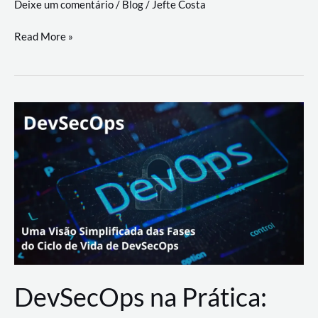
Deixe um comentário
/
Blog
/
Jefte Costa
a
workflows
teste
Read More »
triangulares
de
palyer
do
Youtube
Lance
Rural
DevSecOps na Prática: