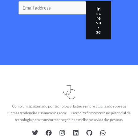
In
sc
re
va
-
se
Como um apaixonado por tecnologia, Estou sempre atualizado sobre as
últimas tendências e avanços na área. Eu acredito firmemente no potencial da
tecnologia para transformar negócios e melhorar a vida das pessoas.