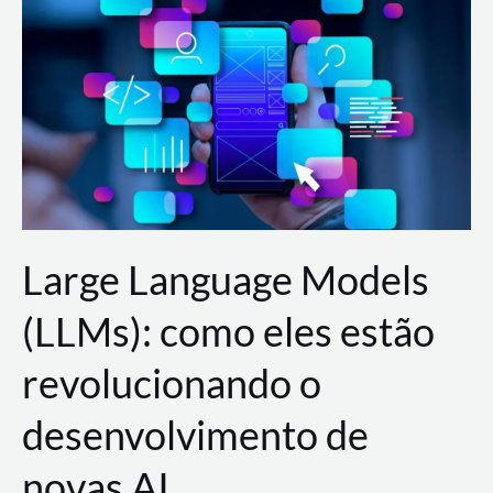
de
dados
para
a
AWS?
Large Language Models
(LLMs): como eles estão
revolucionando o
desenvolvimento de
novas AI