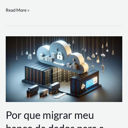
Utilizando
Read More »
as
Soluções
de
IA
Generativa
na
AWS
Por que migrar meu