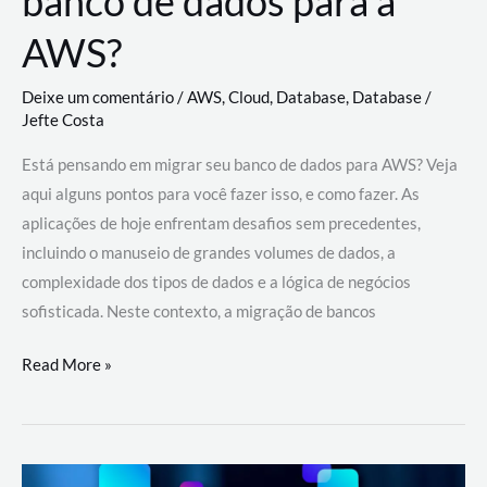
banco de dados para a
AWS?
Deixe um comentário
/
AWS
,
Cloud
,
Database
,
Database
/
Jefte Costa
Está pensando em migrar seu banco de dados para AWS? Veja
aqui alguns pontos para você fazer isso, e como fazer. As
aplicações de hoje enfrentam desafios sem precedentes,
incluindo o manuseio de grandes volumes de dados, a
complexidade dos tipos de dados e a lógica de negócios
sofisticada. Neste contexto, a migração de bancos
Por
Read More »
que
migrar
meu
banco