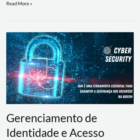
DevSecOps
Read More »
na
Prática:
Integrando
Desenvolvimento,
Segurança
e
Operações
Gerenciamento de
Identidade e Acesso