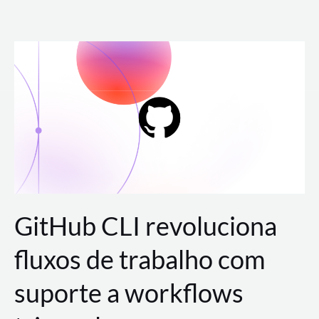
Ir
para
o
conteúdo
GitHub CLI revoluciona
fluxos de trabalho com
suporte a workflows