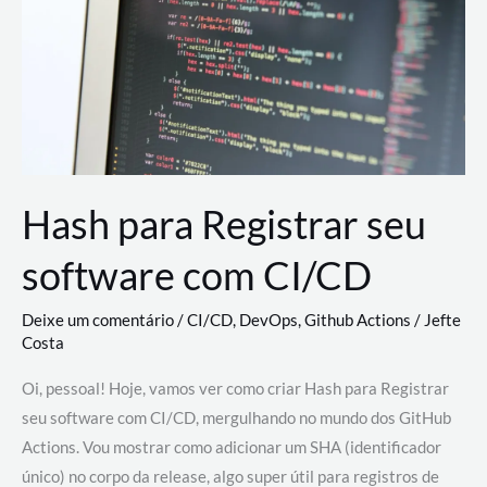
estão
revolucionando
o
desenvolvimento
de
novas
AI
Hash para Registrar seu
software com CI/CD
Deixe um comentário
/
CI/CD
,
DevOps
,
Github Actions
/
Jefte
Costa
Oi, pessoal! Hoje, vamos ver como criar Hash para Registrar
seu software com CI/CD, mergulhando no mundo dos GitHub
Actions. Vou mostrar como adicionar um SHA (identificador
único) no corpo da release, algo super útil para registros de