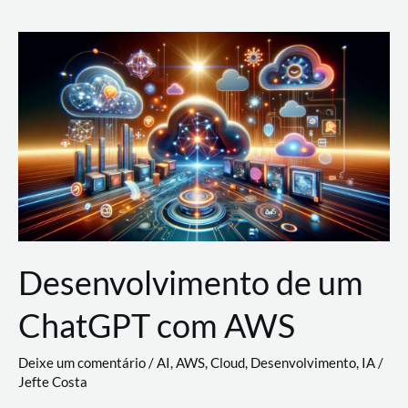
e
Acesso
(IAM)
na
Nuvem:
Google
Cloud,
AWS
e
Azure
Desenvolvimento de um
ChatGPT com AWS
Deixe um comentário
/
AI
,
AWS
,
Cloud
,
Desenvolvimento
,
IA
/
Jefte Costa