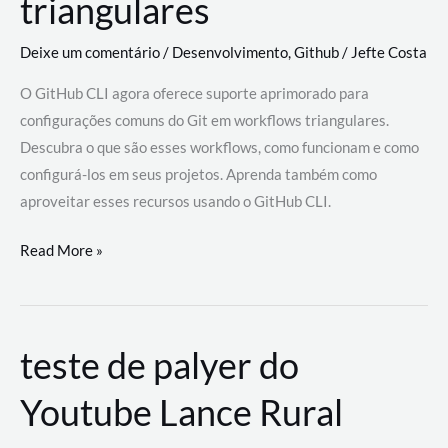
triangulares
Deixe um comentário
/
Desenvolvimento
,
Github
/
Jefte Costa
O GitHub CLI agora oferece suporte aprimorado para
configurações comuns do Git em workflows triangulares.
Descubra o que são esses workflows, como funcionam e como
configurá-los em seus projetos. Aprenda também como
aproveitar esses recursos usando o GitHub CLI.
GitHub
Read More »
CLI
revoluciona
fluxos
teste de palyer do
de
trabalho
Youtube Lance Rural
com
suporte