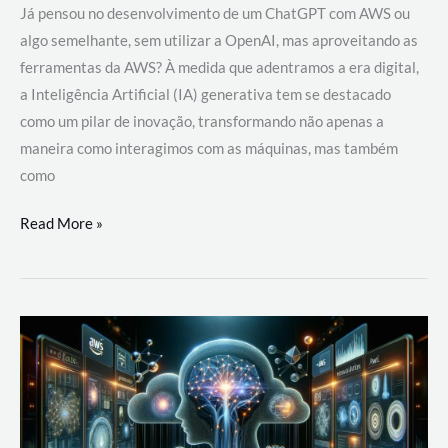
Já pensou no desenvolvimento de um ChatGPT com AWS ou
algo semelhante, sem utilizar a OpenAI, mas aproveitando as
ferramentas da AWS? À medida que adentramos a era digital,
a Inteligência Artificial (IA) generativa tem se destacado
como um pilar de inovação, transformando não apenas a
maneira como interagimos com as máquinas, mas também
como
Desenvolvimento
Read More »
de
um
ChatGPT
com
AWS