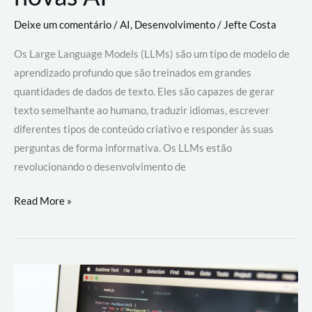
Deixe um comentário
/
AI
,
Desenvolvimento
/
Jefte Costa
Os Large Language Models (LLMs) são um tipo de modelo de
aprendizado profundo que são treinados em grandes
quantidades de dados de texto. Eles são capazes de gerar
texto semelhante ao humano, traduzir idiomas, escrever
diferentes tipos de conteúdo criativo e responder às suas
perguntas de forma informativa. Os LLMs estão
revolucionando o desenvolvimento de
Large
Read More »
Language
Models
(LLMs):
como
eles