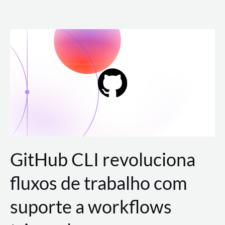
Ir
para
o
conteúdo
GitHub CLI revoluciona
fluxos de trabalho com
suporte a workflows