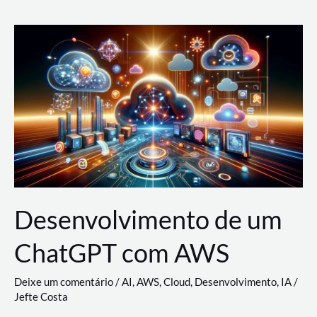
e
Acesso
(IAM)
na
Nuvem:
Google
Cloud,
AWS
e
Azure
Desenvolvimento de um
ChatGPT com AWS
Deixe um comentário
/
AI
,
AWS
,
Cloud
,
Desenvolvimento
,
IA
/
Jefte Costa