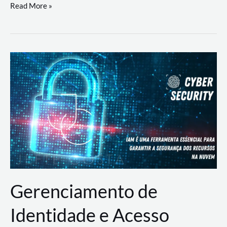
DevSecOps
Read More »
na
Prática:
Integrando
Desenvolvimento,
Segurança
e
Operações
Gerenciamento de
Identidade e Acesso