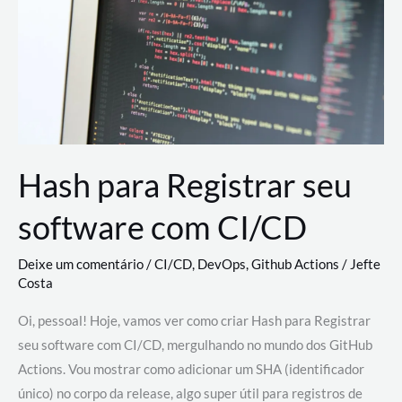
estão
revolucionando
o
desenvolvimento
de
novas
AI
Hash para Registrar seu
software com CI/CD
Deixe um comentário
/
CI/CD
,
DevOps
,
Github Actions
/
Jefte
Costa
Oi, pessoal! Hoje, vamos ver como criar Hash para Registrar
seu software com CI/CD, mergulhando no mundo dos GitHub
Actions. Vou mostrar como adicionar um SHA (identificador
único) no corpo da release, algo super útil para registros de