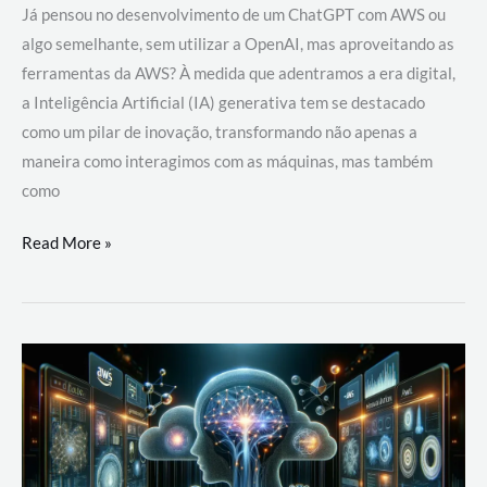
Já pensou no desenvolvimento de um ChatGPT com AWS ou
algo semelhante, sem utilizar a OpenAI, mas aproveitando as
ferramentas da AWS? À medida que adentramos a era digital,
a Inteligência Artificial (IA) generativa tem se destacado
como um pilar de inovação, transformando não apenas a
maneira como interagimos com as máquinas, mas também
como
Desenvolvimento
Read More »
de
um
ChatGPT
com
AWS