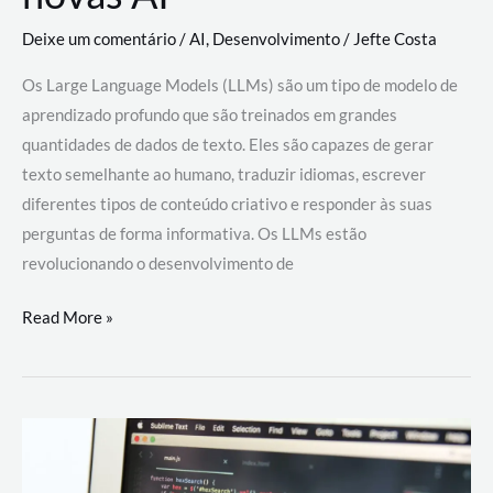
Deixe um comentário
/
AI
,
Desenvolvimento
/
Jefte Costa
Os Large Language Models (LLMs) são um tipo de modelo de
aprendizado profundo que são treinados em grandes
quantidades de dados de texto. Eles são capazes de gerar
texto semelhante ao humano, traduzir idiomas, escrever
diferentes tipos de conteúdo criativo e responder às suas
perguntas de forma informativa. Os LLMs estão
revolucionando o desenvolvimento de
Large
Read More »
Language
Models
(LLMs):
como
eles