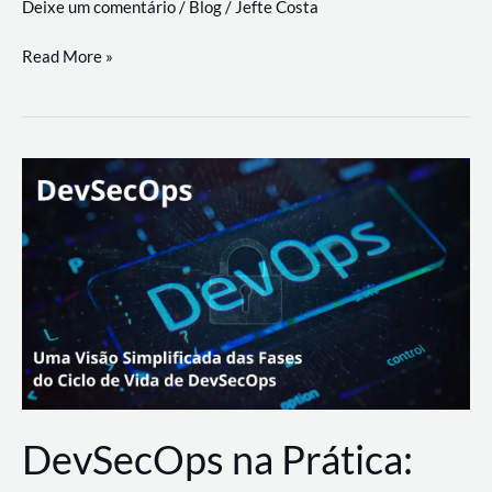
Deixe um comentário
/
Blog
/
Jefte Costa
a
workflows
teste
Read More »
triangulares
de
palyer
do
Youtube
Lance
Rural
DevSecOps na Prática: