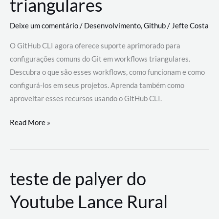
triangulares
Deixe um comentário
/
Desenvolvimento
,
Github
/
Jefte Costa
O GitHub CLI agora oferece suporte aprimorado para
configurações comuns do Git em workflows triangulares.
Descubra o que são esses workflows, como funcionam e como
configurá-los em seus projetos. Aprenda também como
aproveitar esses recursos usando o GitHub CLI.
GitHub
Read More »
CLI
revoluciona
fluxos
teste de palyer do
de
trabalho
Youtube Lance Rural
com
suporte