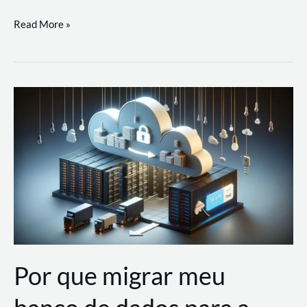
Utilizando
Read More »
as
Soluções
de
IA
Generativa
na
AWS
Por que migrar meu