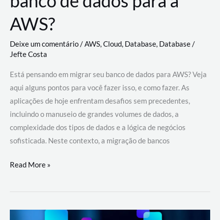
banco de dados para a
AWS?
Deixe um comentário
/
AWS
,
Cloud
,
Database
,
Database
/
Jefte Costa
Está pensando em migrar seu banco de dados para AWS? Veja
aqui alguns pontos para você fazer isso, e como fazer. As
aplicações de hoje enfrentam desafios sem precedentes,
incluindo o manuseio de grandes volumes de dados, a
complexidade dos tipos de dados e a lógica de negócios
sofisticada. Neste contexto, a migração de bancos
Por
Read More »
que
migrar
meu
banco