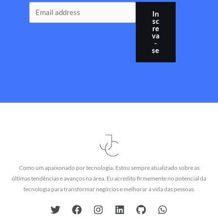
In
sc
re
va
-
se
Como um apaixonado por tecnologia, Estou sempre atualizado sobre as
últimas tendências e avanços na área. Eu acredito firmemente no potencial da
tecnologia para transformar negócios e melhorar a vida das pessoas.