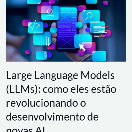
de
dados
para
a
AWS?
Large Language Models
(LLMs): como eles estão
revolucionando o
desenvolvimento de
novas AI