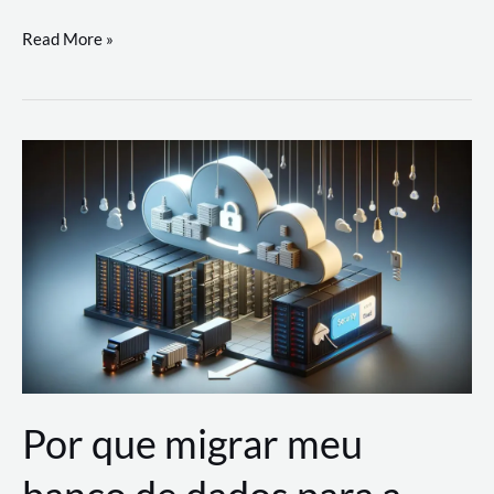
Utilizando
Read More »
as
Soluções
de
IA
Generativa
na
AWS
Por que migrar meu