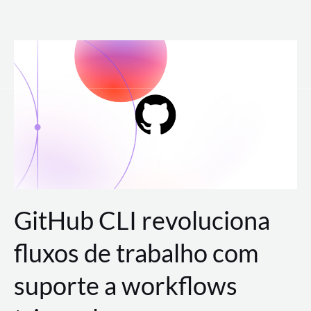
Ir
para
o
conteúdo
GitHub CLI revoluciona
fluxos de trabalho com
suporte a workflows