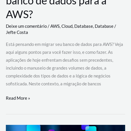
banco de dados para a
AWS?
Deixe um comentário
/
AWS
,
Cloud
,
Database
,
Database
/
Jefte Costa
Está pensando em migrar seu banco de dados para AWS? Veja
aqui alguns pontos para você fazer isso, e como fazer. As
aplicações de hoje enfrentam desafios sem precedentes,
incluindo o manuseio de grandes volumes de dados, a
complexidade dos tipos de dados e a lógica de negócios
sofisticada. Neste contexto, a migração de bancos
Por
Read More »
que
migrar
meu
banco