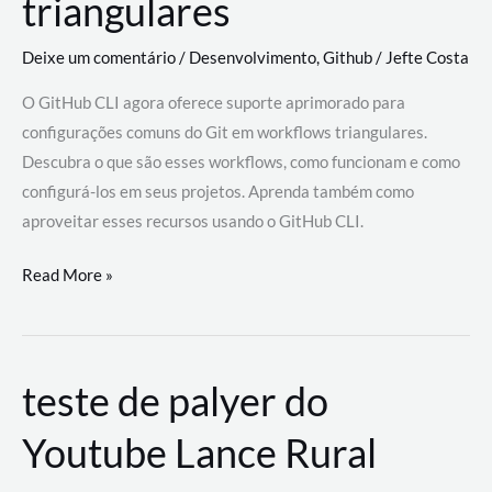
triangulares
Deixe um comentário
/
Desenvolvimento
,
Github
/
Jefte Costa
O GitHub CLI agora oferece suporte aprimorado para
configurações comuns do Git em workflows triangulares.
Descubra o que são esses workflows, como funcionam e como
configurá-los em seus projetos. Aprenda também como
aproveitar esses recursos usando o GitHub CLI.
GitHub
Read More »
CLI
revoluciona
fluxos
teste de palyer do
de
trabalho
Youtube Lance Rural
com
suporte