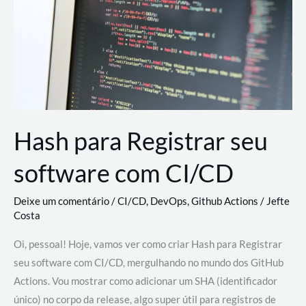
estão
revolucionando
o
desenvolvimento
de
novas
AI
Hash para Registrar seu
software com CI/CD
Deixe um comentário
/
CI/CD
,
DevOps
,
Github Actions
/
Jefte
Costa
Oi, pessoal! Hoje, vamos ver como criar Hash para Registrar
seu software com CI/CD, mergulhando no mundo dos GitHub
Actions. Vou mostrar como adicionar um SHA (identificador
único) no corpo da release, algo super útil para registros de