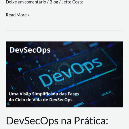
Deixe um comentário
/
Blog
/
Jefte Costa
a
workflows
teste
Read More »
triangulares
de
palyer
do
Youtube
Lance
Rural
DevSecOps na Prática: