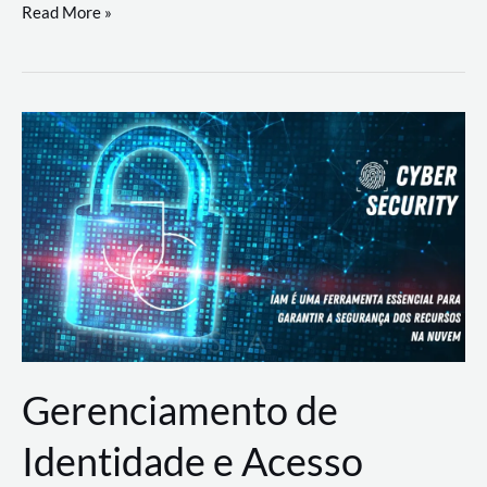
DevSecOps
Read More »
na
Prática:
Integrando
Desenvolvimento,
Segurança
e
Operações
Gerenciamento de
Identidade e Acesso