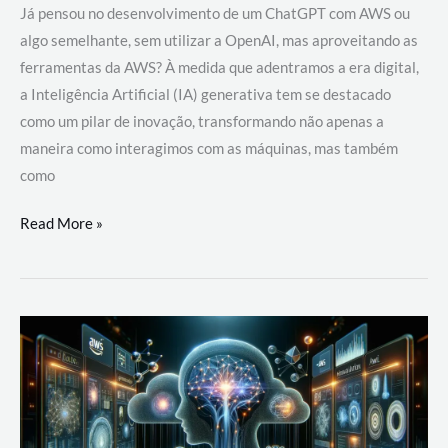
Já pensou no desenvolvimento de um ChatGPT com AWS ou
algo semelhante, sem utilizar a OpenAI, mas aproveitando as
ferramentas da AWS? À medida que adentramos a era digital,
a Inteligência Artificial (IA) generativa tem se destacado
como um pilar de inovação, transformando não apenas a
maneira como interagimos com as máquinas, mas também
como
Desenvolvimento
Read More »
de
um
ChatGPT
com
AWS