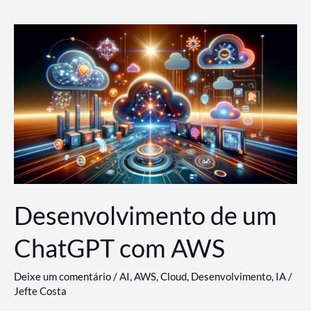
e
Acesso
(IAM)
na
Nuvem:
Google
Cloud,
AWS
e
Azure
Desenvolvimento de um
ChatGPT com AWS
Deixe um comentário
/
AI
,
AWS
,
Cloud
,
Desenvolvimento
,
IA
/
Jefte Costa