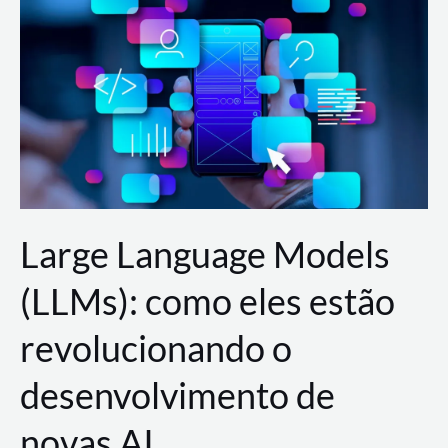
de
dados
para
a
AWS?
Large Language Models
(LLMs): como eles estão
revolucionando o
desenvolvimento de
novas AI