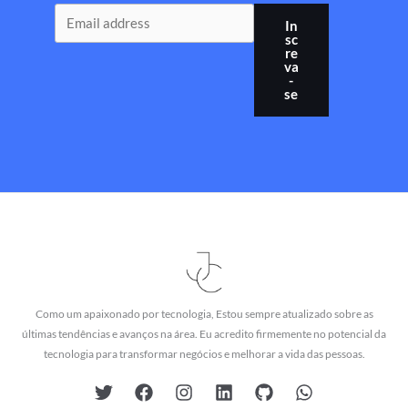
In
sc
re
va
-
se
Como um apaixonado por tecnologia, Estou sempre atualizado sobre as
últimas tendências e avanços na área. Eu acredito firmemente no potencial da
tecnologia para transformar negócios e melhorar a vida das pessoas.