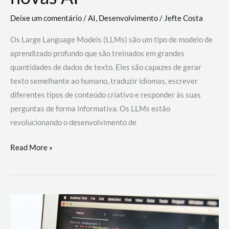
Deixe um comentário
/
AI
,
Desenvolvimento
/
Jefte Costa
Os Large Language Models (LLMs) são um tipo de modelo de
aprendizado profundo que são treinados em grandes
quantidades de dados de texto. Eles são capazes de gerar
texto semelhante ao humano, traduzir idiomas, escrever
diferentes tipos de conteúdo criativo e responder às suas
perguntas de forma informativa. Os LLMs estão
revolucionando o desenvolvimento de
Large
Read More »
Language
Models
(LLMs):
como
eles