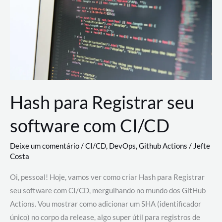
estão
revolucionando
o
desenvolvimento
de
novas
AI
Hash para Registrar seu
software com CI/CD
Deixe um comentário
/
CI/CD
,
DevOps
,
Github Actions
/
Jefte
Costa
Oi, pessoal! Hoje, vamos ver como criar Hash para Registrar
seu software com CI/CD, mergulhando no mundo dos GitHub
Actions. Vou mostrar como adicionar um SHA (identificador
único) no corpo da release, algo super útil para registros de