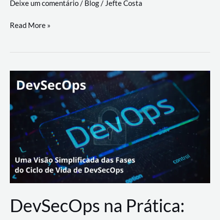
Deixe um comentário
/
Blog
/
Jefte Costa
a
workflows
teste
Read More »
triangulares
de
palyer
do
Youtube
Lance
Rural
DevSecOps na Prática: