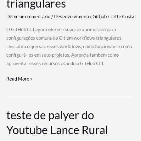
triangulares
Deixe um comentário
/
Desenvolvimento
,
Github
/
Jefte Costa
O GitHub CLI agora oferece suporte aprimorado para
configurações comuns do Git em workflows triangulares.
Descubra o que são esses workflows, como funcionam e como
configurá-los em seus projetos. Aprenda também como
aproveitar esses recursos usando o GitHub CLI.
GitHub
Read More »
CLI
revoluciona
fluxos
teste de palyer do
de
trabalho
Youtube Lance Rural
com
suporte