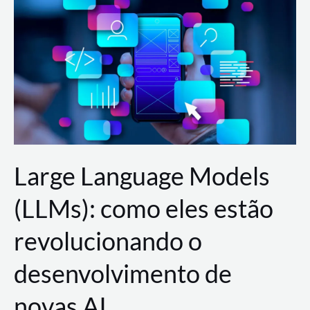
de
dados
para
a
AWS?
Large Language Models
(LLMs): como eles estão
revolucionando o
desenvolvimento de
novas AI