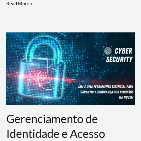
DevSecOps
Read More »
na
Prática:
Integrando
Desenvolvimento,
Segurança
e
Operações
Gerenciamento de
Identidade e Acesso