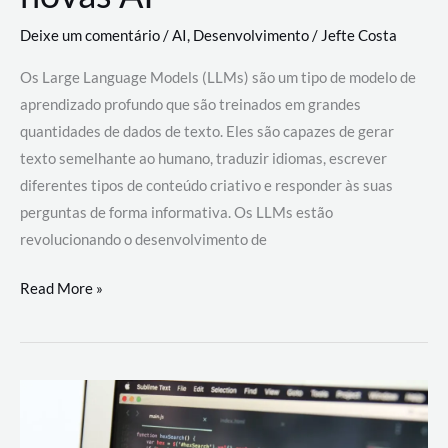
Deixe um comentário
/
AI
,
Desenvolvimento
/
Jefte Costa
Os Large Language Models (LLMs) são um tipo de modelo de
aprendizado profundo que são treinados em grandes
quantidades de dados de texto. Eles são capazes de gerar
texto semelhante ao humano, traduzir idiomas, escrever
diferentes tipos de conteúdo criativo e responder às suas
perguntas de forma informativa. Os LLMs estão
revolucionando o desenvolvimento de
Large
Read More »
Language
Models
(LLMs):
como
eles