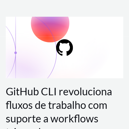
Ir
para
o
conteúdo
GitHub CLI revoluciona
fluxos de trabalho com
suporte a workflows