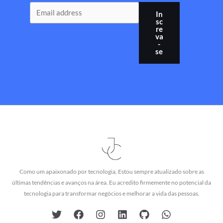
In
sc
re
va
-
se
Como um apaixonado por tecnologia, Estou sempre atualizado sobre as
últimas tendências e avanços na área. Eu acredito firmemente no potencial da
tecnologia para transformar negócios e melhorar a vida das pessoas.