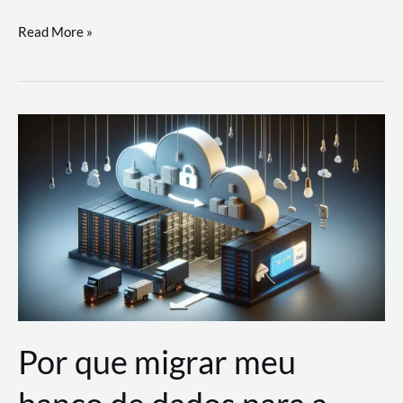
Utilizando
Read More »
as
Soluções
de
IA
Generativa
na
AWS
Por que migrar meu