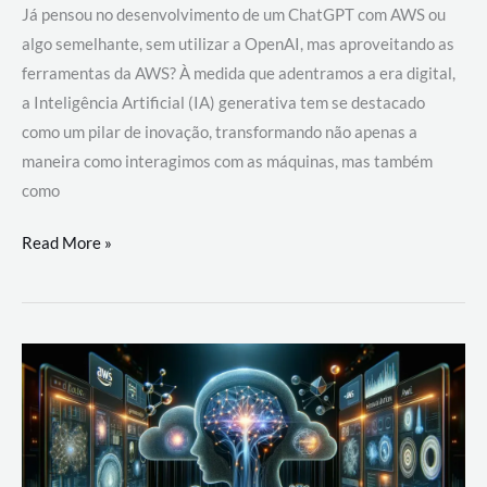
Já pensou no desenvolvimento de um ChatGPT com AWS ou
algo semelhante, sem utilizar a OpenAI, mas aproveitando as
ferramentas da AWS? À medida que adentramos a era digital,
a Inteligência Artificial (IA) generativa tem se destacado
como um pilar de inovação, transformando não apenas a
maneira como interagimos com as máquinas, mas também
como
Desenvolvimento
Read More »
de
um
ChatGPT
com
AWS