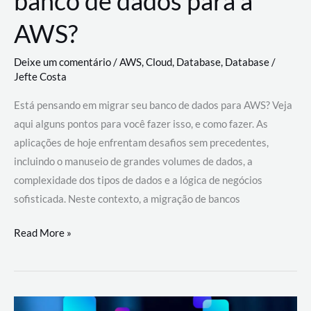
banco de dados para a
AWS?
Deixe um comentário
/
AWS
,
Cloud
,
Database
,
Database
/
Jefte Costa
Está pensando em migrar seu banco de dados para AWS? Veja
aqui alguns pontos para você fazer isso, e como fazer. As
aplicações de hoje enfrentam desafios sem precedentes,
incluindo o manuseio de grandes volumes de dados, a
complexidade dos tipos de dados e a lógica de negócios
sofisticada. Neste contexto, a migração de bancos
Por
Read More »
que
migrar
meu
banco