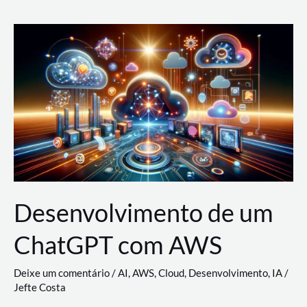
e
Acesso
(IAM)
na
Nuvem:
Google
Cloud,
AWS
e
Azure
Desenvolvimento de um
ChatGPT com AWS
Deixe um comentário
/
AI
,
AWS
,
Cloud
,
Desenvolvimento
,
IA
/
Jefte Costa