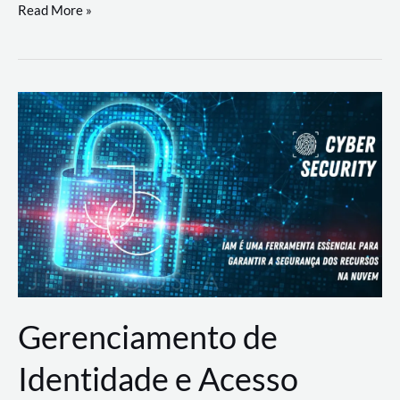
DevSecOps
Read More »
na
Prática:
Integrando
Desenvolvimento,
Segurança
e
Operações
Gerenciamento de
Identidade e Acesso