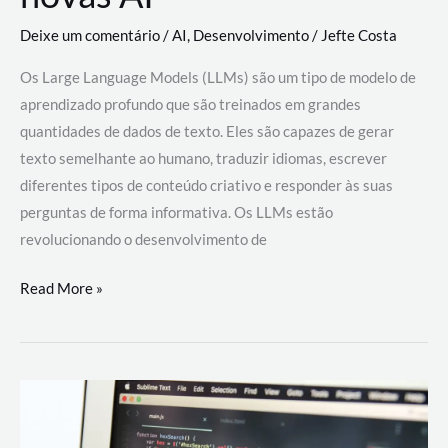
Deixe um comentário
/
AI
,
Desenvolvimento
/
Jefte Costa
Os Large Language Models (LLMs) são um tipo de modelo de
aprendizado profundo que são treinados em grandes
quantidades de dados de texto. Eles são capazes de gerar
texto semelhante ao humano, traduzir idiomas, escrever
diferentes tipos de conteúdo criativo e responder às suas
perguntas de forma informativa. Os LLMs estão
revolucionando o desenvolvimento de
Large
Read More »
Language
Models
(LLMs):
como
eles