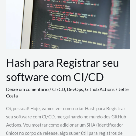
estão
revolucionando
o
desenvolvimento
de
novas
AI
Hash para Registrar seu
software com CI/CD
Deixe um comentário
/
CI/CD
,
DevOps
,
Github Actions
/
Jefte
Costa
Oi, pessoal! Hoje, vamos ver como criar Hash para Registrar
seu software com CI/CD, mergulhando no mundo dos GitHub
Actions. Vou mostrar como adicionar um SHA (identificador
único) no corpo da release, algo super útil para registros de