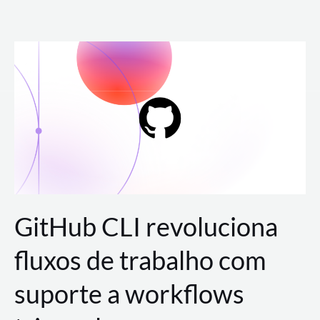
Ir
para
o
conteúdo
GitHub CLI revoluciona
fluxos de trabalho com
suporte a workflows