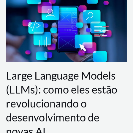
de
dados
para
a
AWS?
Large Language Models
(LLMs): como eles estão
revolucionando o
desenvolvimento de
novas AI