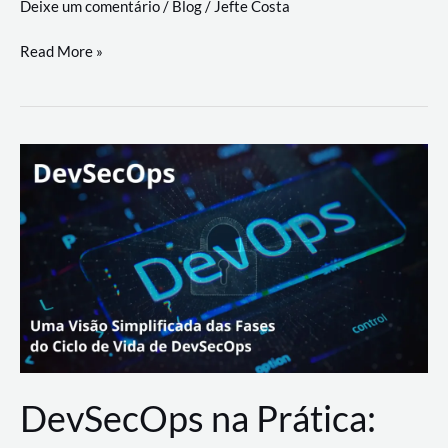
Deixe um comentário
/
Blog
/
Jefte Costa
a
workflows
teste
Read More »
triangulares
de
palyer
do
Youtube
Lance
Rural
DevSecOps na Prática: