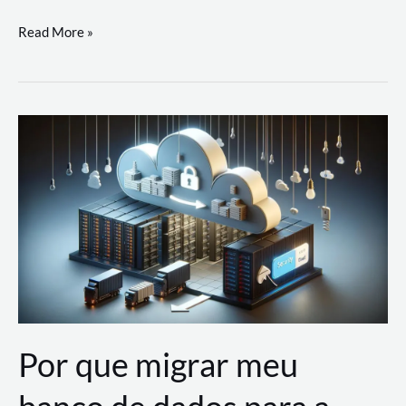
Utilizando
Read More »
as
Soluções
de
IA
Generativa
na
AWS
Por que migrar meu