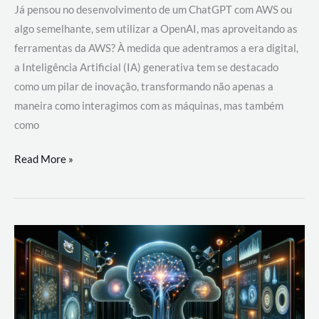
Já pensou no desenvolvimento de um ChatGPT com AWS ou
algo semelhante, sem utilizar a OpenAI, mas aproveitando as
ferramentas da AWS? À medida que adentramos a era digital,
a Inteligência Artificial (IA) generativa tem se destacado
como um pilar de inovação, transformando não apenas a
maneira como interagimos com as máquinas, mas também
como
Desenvolvimento
Read More »
de
um
ChatGPT
com
AWS