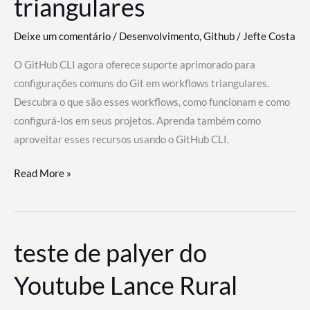
triangulares
Deixe um comentário
/
Desenvolvimento
,
Github
/
Jefte Costa
O GitHub CLI agora oferece suporte aprimorado para
configurações comuns do Git em workflows triangulares.
Descubra o que são esses workflows, como funcionam e como
configurá-los em seus projetos. Aprenda também como
aproveitar esses recursos usando o GitHub CLI.
GitHub
Read More »
CLI
revoluciona
fluxos
teste de palyer do
de
trabalho
Youtube Lance Rural
com
suporte