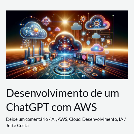
e
Acesso
(IAM)
na
Nuvem:
Google
Cloud,
AWS
e
Azure
Desenvolvimento de um
ChatGPT com AWS
Deixe um comentário
/
AI
,
AWS
,
Cloud
,
Desenvolvimento
,
IA
/
Jefte Costa