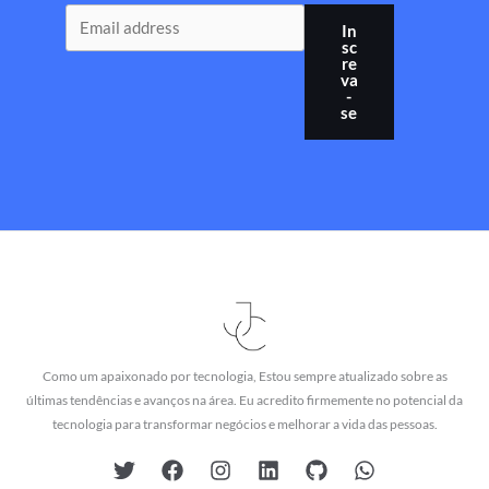
In
sc
re
va
-
se
Como um apaixonado por tecnologia, Estou sempre atualizado sobre as
últimas tendências e avanços na área. Eu acredito firmemente no potencial da
tecnologia para transformar negócios e melhorar a vida das pessoas.