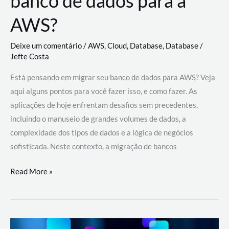
banco de dados para a
AWS?
Deixe um comentário
/
AWS
,
Cloud
,
Database
,
Database
/
Jefte Costa
Está pensando em migrar seu banco de dados para AWS? Veja
aqui alguns pontos para você fazer isso, e como fazer. As
aplicações de hoje enfrentam desafios sem precedentes,
incluindo o manuseio de grandes volumes de dados, a
complexidade dos tipos de dados e a lógica de negócios
sofisticada. Neste contexto, a migração de bancos
Por
Read More »
que
migrar
meu
banco