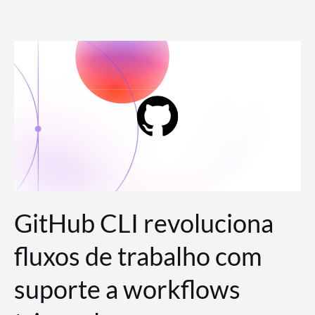
Ir
para
o
conteúdo
GitHub CLI revoluciona
fluxos de trabalho com
suporte a workflows