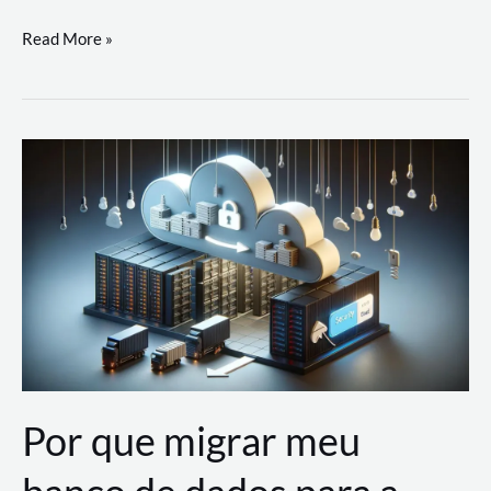
Utilizando
Read More »
as
Soluções
de
IA
Generativa
na
AWS
Por que migrar meu