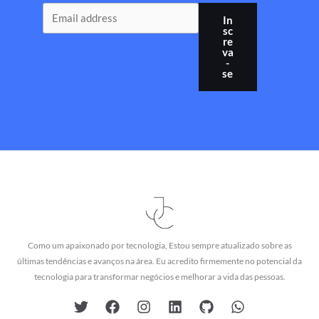
In
sc
re
va
-
se
Como um apaixonado por tecnologia, Estou sempre atualizado sobre as
últimas tendências e avanços na área. Eu acredito firmemente no potencial da
tecnologia para transformar negócios e melhorar a vida das pessoas.