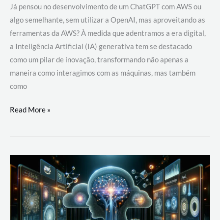
Já pensou no desenvolvimento de um ChatGPT com AWS ou
algo semelhante, sem utilizar a OpenAI, mas aproveitando as
ferramentas da AWS? À medida que adentramos a era digital,
a Inteligência Artificial (IA) generativa tem se destacado
como um pilar de inovação, transformando não apenas a
maneira como interagimos com as máquinas, mas também
como
Desenvolvimento
Read More »
de
um
ChatGPT
com
AWS