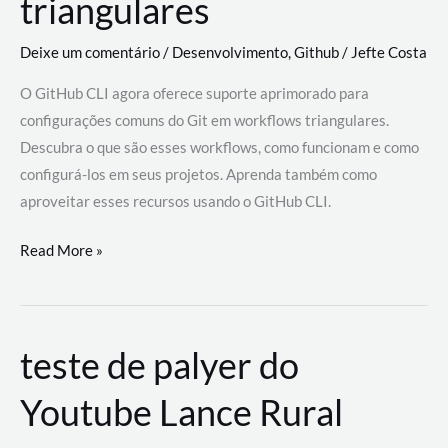
triangulares
Deixe um comentário
/
Desenvolvimento
,
Github
/
Jefte Costa
O GitHub CLI agora oferece suporte aprimorado para
configurações comuns do Git em workflows triangulares.
Descubra o que são esses workflows, como funcionam e como
configurá-los em seus projetos. Aprenda também como
aproveitar esses recursos usando o GitHub CLI.
GitHub
Read More »
CLI
revoluciona
fluxos
teste de palyer do
de
trabalho
Youtube Lance Rural
com
suporte