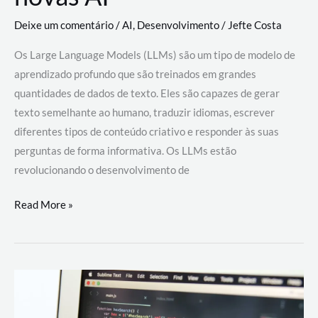
Deixe um comentário
/
AI
,
Desenvolvimento
/
Jefte Costa
Os Large Language Models (LLMs) são um tipo de modelo de
aprendizado profundo que são treinados em grandes
quantidades de dados de texto. Eles são capazes de gerar
texto semelhante ao humano, traduzir idiomas, escrever
diferentes tipos de conteúdo criativo e responder às suas
perguntas de forma informativa. Os LLMs estão
revolucionando o desenvolvimento de
Large
Read More »
Language
Models
(LLMs):
como
eles