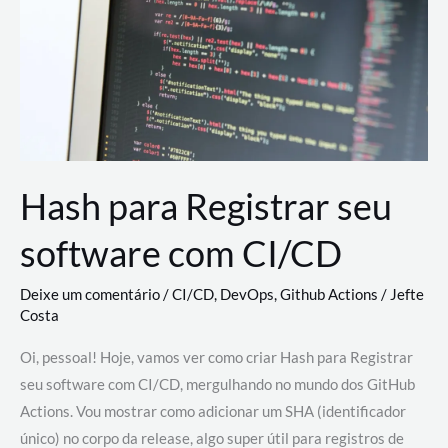
estão
revolucionando
o
desenvolvimento
de
novas
AI
Hash para Registrar seu
software com CI/CD
Deixe um comentário
/
CI/CD
,
DevOps
,
Github Actions
/
Jefte
Costa
Oi, pessoal! Hoje, vamos ver como criar Hash para Registrar
seu software com CI/CD, mergulhando no mundo dos GitHub
Actions. Vou mostrar como adicionar um SHA (identificador
único) no corpo da release, algo super útil para registros de