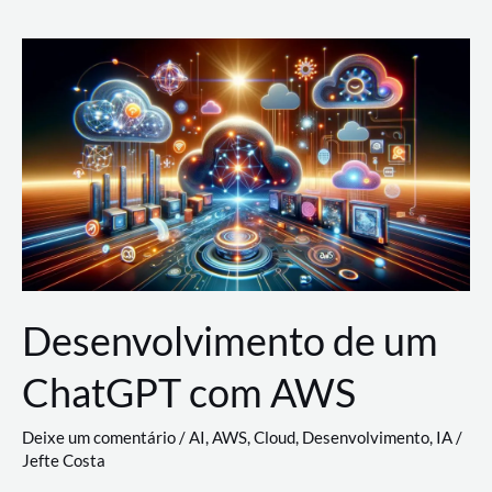
e
Acesso
(IAM)
na
Nuvem:
Google
Cloud,
AWS
e
Azure
Desenvolvimento de um
ChatGPT com AWS
Deixe um comentário
/
AI
,
AWS
,
Cloud
,
Desenvolvimento
,
IA
/
Jefte Costa