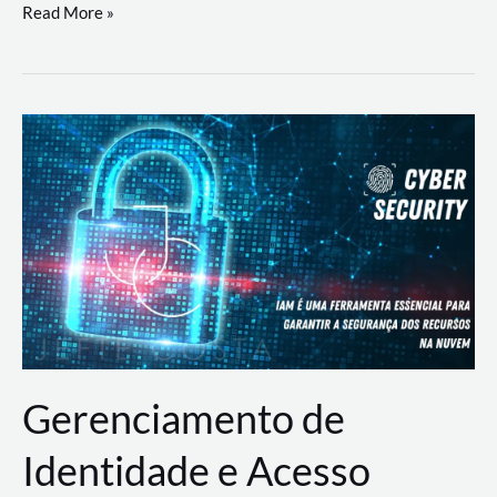
DevSecOps
Read More »
na
Prática:
Integrando
Desenvolvimento,
Segurança
e
Operações
Gerenciamento de
Identidade e Acesso