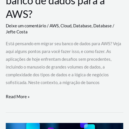
banco de dados para a
AWS?
Deixe um comentário
/
AWS
,
Cloud
,
Database
,
Database
/
Jefte Costa
Está pensando em migrar seu banco de dados para AWS? Veja
aqui alguns pontos para você fazer isso, e como fazer. As
aplicações de hoje enfrentam desafios sem precedentes,
incluindo o manuseio de grandes volumes de dados, a
complexidade dos tipos de dados e a lógica de negócios
sofisticada. Neste contexto, a migração de bancos
Por
Read More »
que
migrar
meu
banco