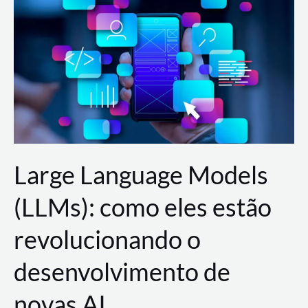
de
dados
para
a
AWS?
Large Language Models
(LLMs): como eles estão
revolucionando o
desenvolvimento de
novas AI