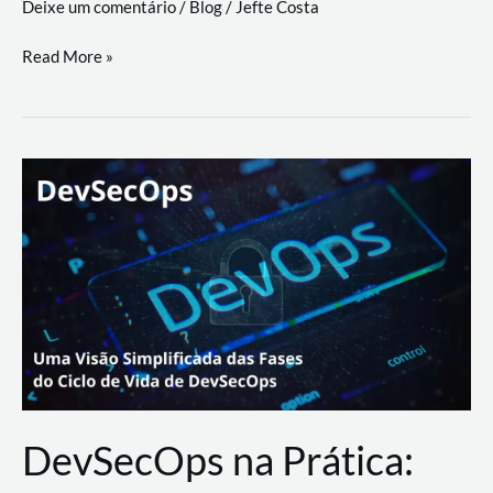
Deixe um comentário
/
Blog
/
Jefte Costa
a
workflows
teste
Read More »
triangulares
de
palyer
do
Youtube
Lance
Rural
DevSecOps na Prática: