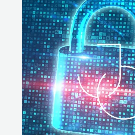
e
Operações