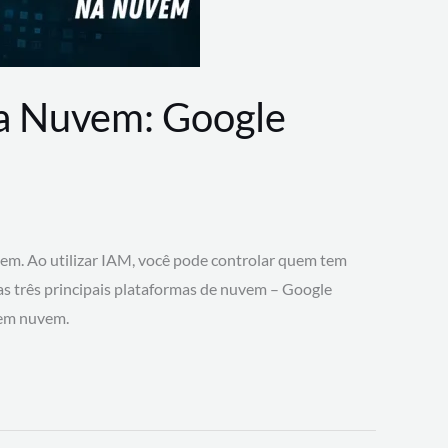
na Nuvem: Google
vem. Ao utilizar IAM, você pode controlar quem tem
 as três principais plataformas de nuvem – Google
 em nuvem.