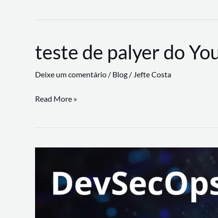
CLI
revoluciona
fluxos
teste de palyer do Yo
de
trabalho
Deixe um comentário
/
Blog
/
Jefte Costa
com
suporte
teste
Read More »
a
de
workflows
palyer
triangulares
do
Youtube
Lance
Rural