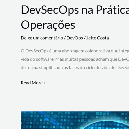
DevSecOps na Prática
Operações
Deixe um comentário
/
DevOps
/
Jefte Costa
O DevSecOps é uma abordagem colaborativa que integra
vida do software. Mas muitas pessoas acham que DevO
de forma simplificada as fases do ciclo de vida de Dev
DevSecOps
Read More »
na
Prática:
Integrando
Desenvolvimento,
Segurança