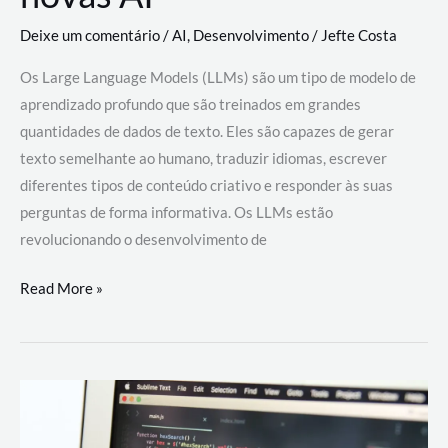
Deixe um comentário
/
AI
,
Desenvolvimento
/
Jefte Costa
Os Large Language Models (LLMs) são um tipo de modelo de
aprendizado profundo que são treinados em grandes
quantidades de dados de texto. Eles são capazes de gerar
texto semelhante ao humano, traduzir idiomas, escrever
diferentes tipos de conteúdo criativo e responder às suas
perguntas de forma informativa. Os LLMs estão
revolucionando o desenvolvimento de
Large
Read More »
Language
Models
(LLMs):
como
eles