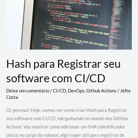
estão
revolucionando
o
desenvolvimento
de
novas
AI
Hash para Registrar seu
software com CI/CD
Deixe um comentário
/
CI/CD
,
DevOps
,
Github Actions
/
Jefte
Costa
Oi, pessoal! Hoje, vamos ver como criar Hash para Registrar
seu software com CI/CD, mergulhando no mundo dos GitHub
Actions. Vou mostrar como adicionar um SHA (identificador
único) no corpo da release, algo super útil para registros de