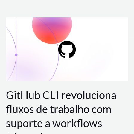
Ir
para
o
conteúdo
GitHub CLI revoluciona
fluxos de trabalho com
suporte a workflows