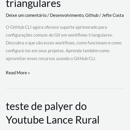
triangulares
Deixe um comentário
/
Desenvolvimento
,
Github
/
Jefte Costa
O GitHub CLI agora oferece suporte aprimorado para
configurações comuns do Git em workflows triangulares.
Descubra o que são esses workflows, como funcionam e como
configurá-los em seus projetos. Aprenda também como
aproveitar esses recursos usando o GitHub CLI.
GitHub
Read More »
CLI
revoluciona
fluxos
teste de palyer do
de
trabalho
Youtube Lance Rural
com
suporte