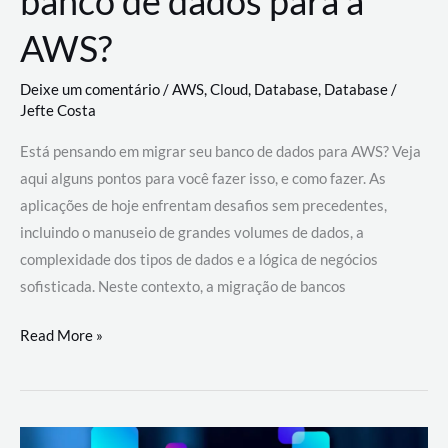
banco de dados para a
AWS?
Deixe um comentário
/
AWS
,
Cloud
,
Database
,
Database
/
Jefte Costa
Está pensando em migrar seu banco de dados para AWS? Veja
aqui alguns pontos para você fazer isso, e como fazer. As
aplicações de hoje enfrentam desafios sem precedentes,
incluindo o manuseio de grandes volumes de dados, a
complexidade dos tipos de dados e a lógica de negócios
sofisticada. Neste contexto, a migração de bancos
Por
Read More »
que
migrar
meu
banco