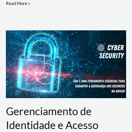
DevSecOps
Read More »
na
Prática:
Integrando
Desenvolvimento,
Segurança
e
Operações
Gerenciamento de
Identidade e Acesso