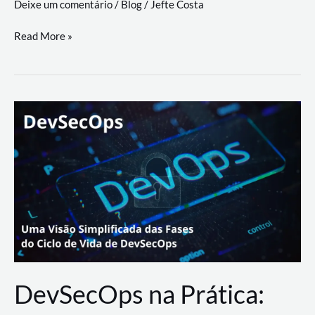
Deixe um comentário
/
Blog
/
Jefte Costa
a
workflows
teste
Read More »
triangulares
de
palyer
do
Youtube
Lance
Rural
DevSecOps na Prática: