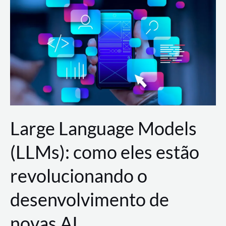
de
dados
para
a
AWS?
Large Language Models
(LLMs): como eles estão
revolucionando o
desenvolvimento de
novas AI