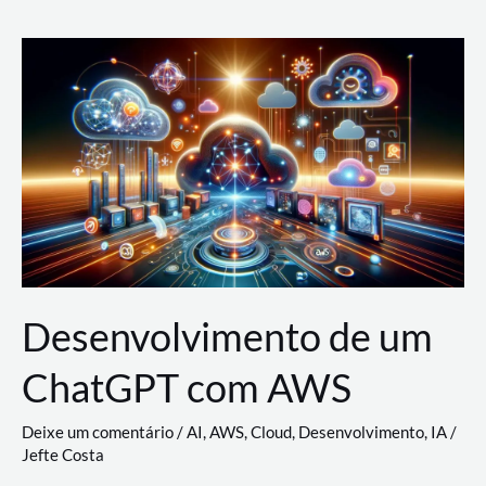
e
Acesso
(IAM)
na
Nuvem:
Google
Cloud,
AWS
e
Azure
Desenvolvimento de um
ChatGPT com AWS
Deixe um comentário
/
AI
,
AWS
,
Cloud
,
Desenvolvimento
,
IA
/
Jefte Costa