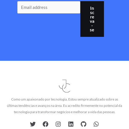
In
sc
re
va
-
se
Como um apaixonado por tecnologia, Estou sempre atualizado sobre as
últimas tendências e avanços na área. Eu acredito firmemente no potencial da
tecnologia para transformar negócios e melhorar a vida das pessoas.