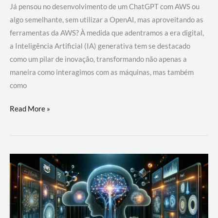
Já pensou no desenvolvimento de um ChatGPT com AWS ou
algo semelhante, sem utilizar a OpenAI, mas aproveitando as
ferramentas da AWS? À medida que adentramos a era digital,
a Inteligência Artificial (IA) generativa tem se destacado
como um pilar de inovação, transformando não apenas a
maneira como interagimos com as máquinas, mas também
como
Desenvolvimento
Read More »
de
um
ChatGPT
com
AWS