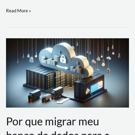
Utilizando
Read More »
as
Soluções
de
IA
Generativa
na
AWS
Por que migrar meu