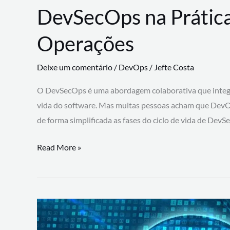
DevSecOps na Prática
Operações
Deixe um comentário
/
DevOps
/
Jefte Costa
O DevSecOps é uma abordagem colaborativa que integra
vida do software. Mas muitas pessoas acham que DevO
de forma simplificada as fases do ciclo de vida de Dev
DevSecOps
Read More »
na
Prática:
Integrando
Desenvolvimento,
Segurança