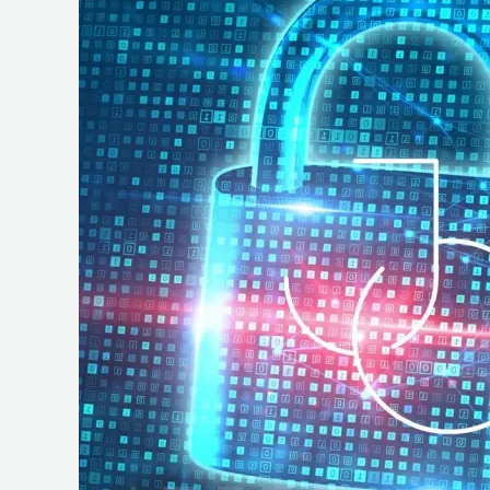
e
Operações