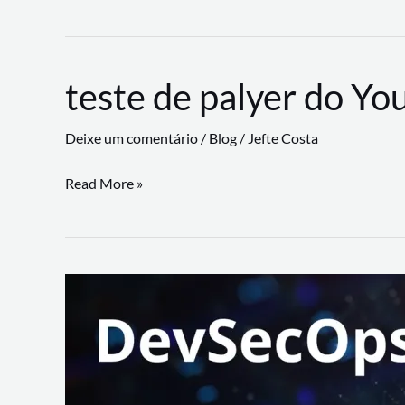
CLI
revoluciona
fluxos
teste de palyer do Yo
de
trabalho
Deixe um comentário
/
Blog
/
Jefte Costa
com
suporte
teste
Read More »
a
de
workflows
palyer
triangulares
do
Youtube
Lance
Rural