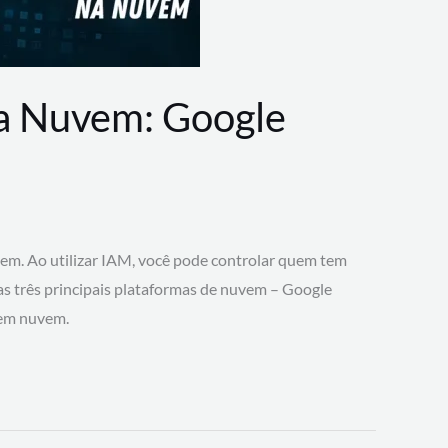
na Nuvem: Google
vem. Ao utilizar IAM, você pode controlar quem tem
 as três principais plataformas de nuvem – Google
 em nuvem.