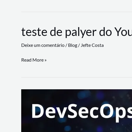
CLI
revoluciona
fluxos
teste de palyer do Yo
de
trabalho
Deixe um comentário
/
Blog
/
Jefte Costa
com
suporte
teste
Read More »
a
de
workflows
palyer
triangulares
do
Youtube
Lance
Rural