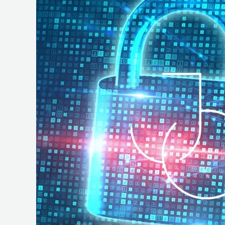
e
Operações