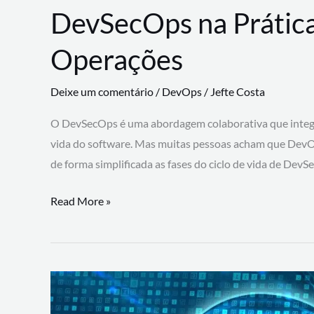
DevSecOps na Prática
Operações
Deixe um comentário
/
DevOps
/
Jefte Costa
O DevSecOps é uma abordagem colaborativa que integra
vida do software. Mas muitas pessoas acham que DevO
de forma simplificada as fases do ciclo de vida de Dev
DevSecOps
Read More »
na
Prática:
Integrando
Desenvolvimento,
Segurança