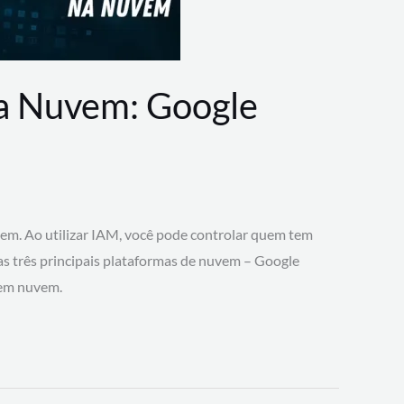
na Nuvem: Google
vem. Ao utilizar IAM, você pode controlar quem tem
 as três principais plataformas de nuvem – Google
 em nuvem.