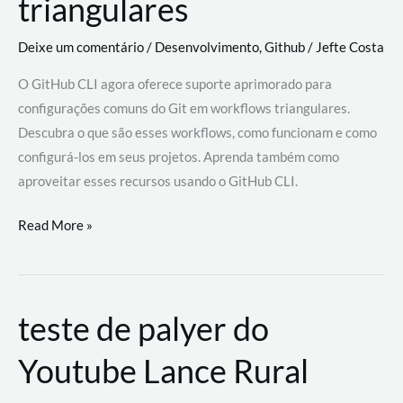
triangulares
Deixe um comentário
/
Desenvolvimento
,
Github
/
Jefte Costa
O GitHub CLI agora oferece suporte aprimorado para
configurações comuns do Git em workflows triangulares.
Descubra o que são esses workflows, como funcionam e como
configurá-los em seus projetos. Aprenda também como
aproveitar esses recursos usando o GitHub CLI.
GitHub
Read More »
CLI
revoluciona
fluxos
teste de palyer do
de
trabalho
Youtube Lance Rural
com
suporte