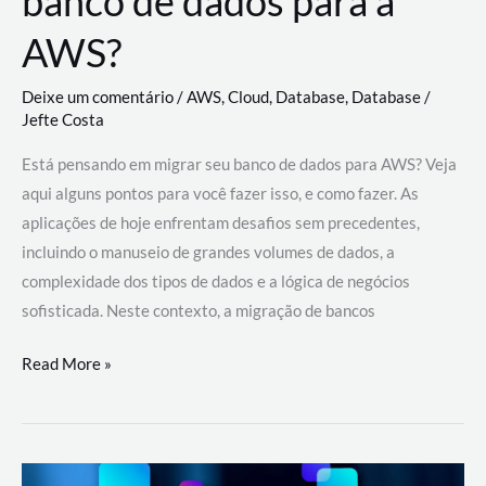
banco de dados para a
AWS?
Deixe um comentário
/
AWS
,
Cloud
,
Database
,
Database
/
Jefte Costa
Está pensando em migrar seu banco de dados para AWS? Veja
aqui alguns pontos para você fazer isso, e como fazer. As
aplicações de hoje enfrentam desafios sem precedentes,
incluindo o manuseio de grandes volumes de dados, a
complexidade dos tipos de dados e a lógica de negócios
sofisticada. Neste contexto, a migração de bancos
Por
Read More »
que
migrar
meu
banco