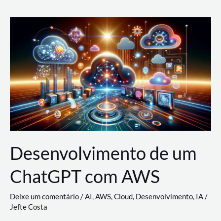
e
Acesso
(IAM)
na
Nuvem:
Google
Cloud,
AWS
e
Azure
Desenvolvimento de um
ChatGPT com AWS
Deixe um comentário
/
AI
,
AWS
,
Cloud
,
Desenvolvimento
,
IA
/
Jefte Costa