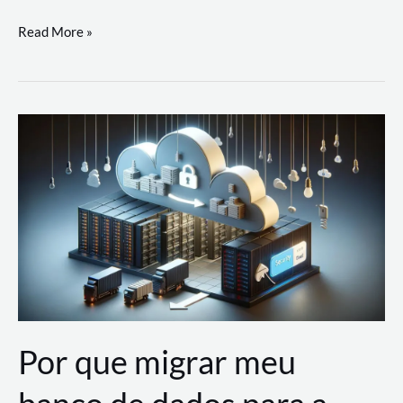
Utilizando
Read More »
as
Soluções
de
IA
Generativa
na
AWS
Por que migrar meu