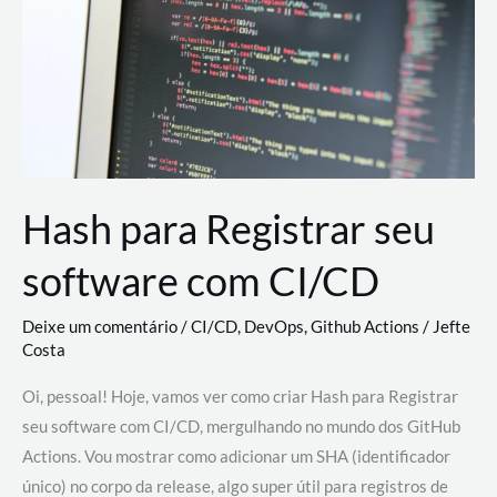
estão
revolucionando
o
desenvolvimento
de
novas
AI
Hash para Registrar seu
software com CI/CD
Deixe um comentário
/
CI/CD
,
DevOps
,
Github Actions
/
Jefte
Costa
Oi, pessoal! Hoje, vamos ver como criar Hash para Registrar
seu software com CI/CD, mergulhando no mundo dos GitHub
Actions. Vou mostrar como adicionar um SHA (identificador
único) no corpo da release, algo super útil para registros de