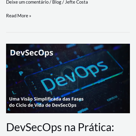
Deixe um comentário
/
Blog
/
Jefte Costa
a
workflows
teste
Read More »
triangulares
de
palyer
do
Youtube
Lance
Rural
DevSecOps na Prática: