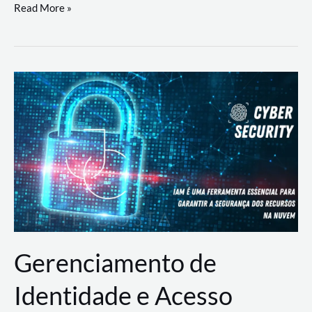
DevSecOps
Read More »
na
Prática:
Integrando
Desenvolvimento,
Segurança
e
Operações
Gerenciamento de
Identidade e Acesso