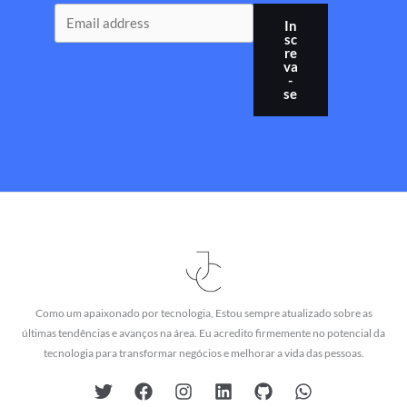
In
sc
re
va
-
se
Como um apaixonado por tecnologia, Estou sempre atualizado sobre as
últimas tendências e avanços na área. Eu acredito firmemente no potencial da
tecnologia para transformar negócios e melhorar a vida das pessoas.