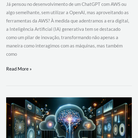
Já pensou no desenvolvimento de um ChatGPT com AWS ou
algo semelhante, sem utilizar a OpenAI, mas aproveitando as
ferramentas da AWS? À medida que adentramos a era digital,
a Inteligência Artificial (IA) generativa tem se destacado
como um pilar de inovação, transformando não apenas a
maneira como interagimos com as máquinas, mas também
como
Desenvolvimento
Read More »
de
um
ChatGPT
com
AWS