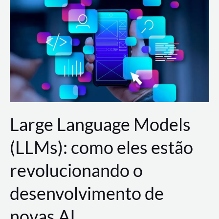
de
dados
para
a
AWS?
Large Language Models
(LLMs): como eles estão
revolucionando o
desenvolvimento de
novas AI