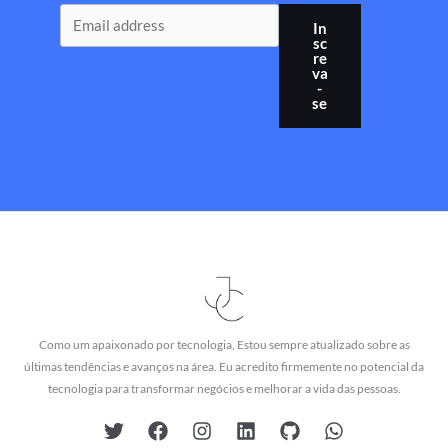
In
sc
re
va
-
se
Como um apaixonado por tecnologia, Estou sempre atualizado sobre as
últimas tendências e avanços na área. Eu acredito firmemente no potencial da
tecnologia para transformar negócios e melhorar a vida das pessoas.