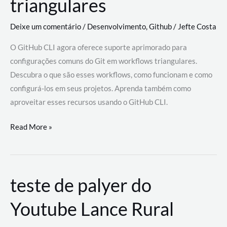
triangulares
Deixe um comentário
/
Desenvolvimento
,
Github
/
Jefte Costa
O GitHub CLI agora oferece suporte aprimorado para
configurações comuns do Git em workflows triangulares.
Descubra o que são esses workflows, como funcionam e como
configurá-los em seus projetos. Aprenda também como
aproveitar esses recursos usando o GitHub CLI.
GitHub
Read More »
CLI
revoluciona
fluxos
teste de palyer do
de
trabalho
Youtube Lance Rural
com
suporte