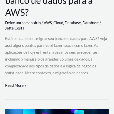
banco de dados para a
AWS?
Deixe um comentário
/
AWS
,
Cloud
,
Database
,
Database
/
Jefte Costa
Está pensando em migrar seu banco de dados para AWS? Veja
aqui alguns pontos para você fazer isso, e como fazer. As
aplicações de hoje enfrentam desafios sem precedentes,
incluindo o manuseio de grandes volumes de dados, a
complexidade dos tipos de dados e a lógica de negócios
sofisticada. Neste contexto, a migração de bancos
Por
Read More »
que
migrar
meu
banco