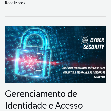
DevSecOps
Read More »
na
Prática:
Integrando
Desenvolvimento,
Segurança
e
Operações
Gerenciamento de
Identidade e Acesso