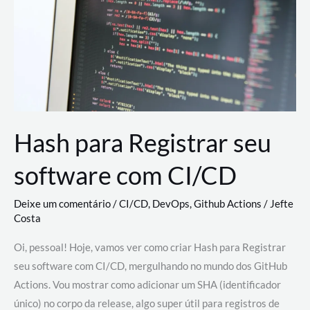
estão
revolucionando
o
desenvolvimento
de
novas
AI
Hash para Registrar seu
software com CI/CD
Deixe um comentário
/
CI/CD
,
DevOps
,
Github Actions
/
Jefte
Costa
Oi, pessoal! Hoje, vamos ver como criar Hash para Registrar
seu software com CI/CD, mergulhando no mundo dos GitHub
Actions. Vou mostrar como adicionar um SHA (identificador
único) no corpo da release, algo super útil para registros de