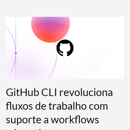
Ir
para
o
conteúdo
GitHub CLI revoluciona
fluxos de trabalho com
suporte a workflows