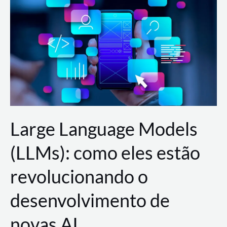
de
dados
para
a
AWS?
Large Language Models
(LLMs): como eles estão
revolucionando o
desenvolvimento de
novas AI