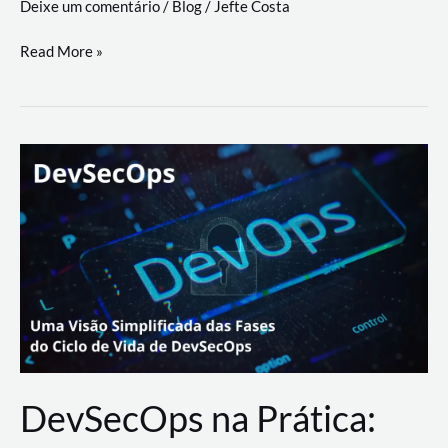
Deixe um comentário
/
Blog
/
Jefte Costa
a
workflows
teste
Read More »
triangulares
de
palyer
do
Youtube
Lance
Rural
DevSecOps na Prática: