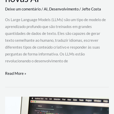
Deixe um comentário
/
AI
,
Desenvolvimento
/
Jefte Costa
Os Large Language Models (LLMs) são um tipo de modelo de
aprendizado profundo que são treinados em grandes
quantidades de dados de texto. Eles são capazes de gerar
texto semelhante ao humano, traduzir idiomas, escrever
diferentes tipos de conteúdo criativo e responder às suas
perguntas de forma informativa. Os LLMs estão
revolucionando o desenvolvimento de
Large
Read More »
Language
Models
(LLMs):
como
eles