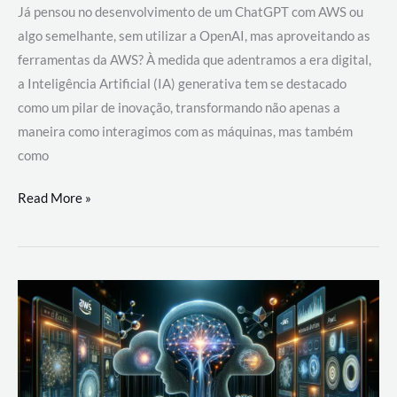
Já pensou no desenvolvimento de um ChatGPT com AWS ou
algo semelhante, sem utilizar a OpenAI, mas aproveitando as
ferramentas da AWS? À medida que adentramos a era digital,
a Inteligência Artificial (IA) generativa tem se destacado
como um pilar de inovação, transformando não apenas a
maneira como interagimos com as máquinas, mas também
como
Desenvolvimento
Read More »
de
um
ChatGPT
com
AWS