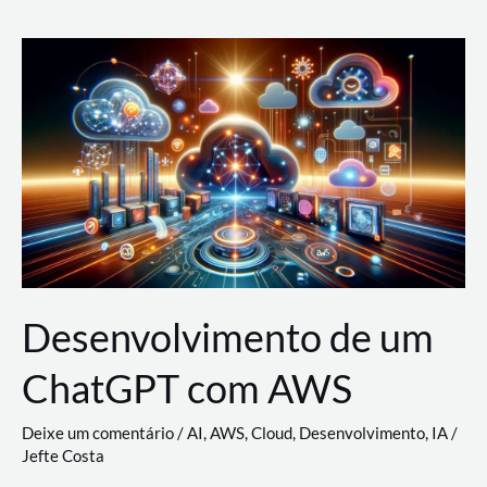
e
Acesso
(IAM)
na
Nuvem:
Google
Cloud,
AWS
e
Azure
Desenvolvimento de um
ChatGPT com AWS
Deixe um comentário
/
AI
,
AWS
,
Cloud
,
Desenvolvimento
,
IA
/
Jefte Costa