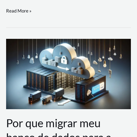
Utilizando
Read More »
as
Soluções
de
IA
Generativa
na
AWS
Por que migrar meu