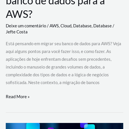
banco de dados para a
AWS?
Deixe um comentário
/
AWS
,
Cloud
,
Database
,
Database
/
Jefte Costa
Está pensando em migrar seu banco de dados para AWS? Veja
aqui alguns pontos para você fazer isso, e como fazer. As
aplicações de hoje enfrentam desafios sem precedentes,
incluindo o manuseio de grandes volumes de dados, a
complexidade dos tipos de dados e a lógica de negócios
sofisticada. Neste contexto, a migração de bancos
Por
Read More »
que
migrar
meu
banco