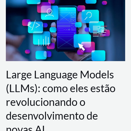
de
dados
para
a
AWS?
Large Language Models
(LLMs): como eles estão
revolucionando o
desenvolvimento de
novas AI