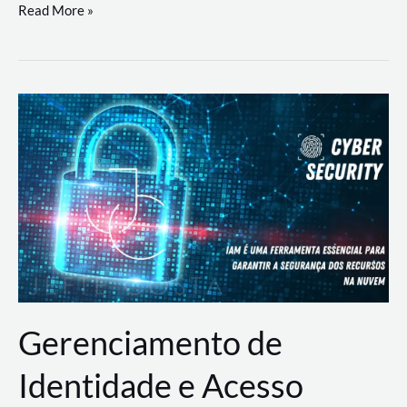
DevSecOps
Read More »
na
Prática:
Integrando
Desenvolvimento,
Segurança
e
Operações
Gerenciamento de
Identidade e Acesso