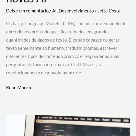
Deixe um comentário
/
AI
,
Desenvolvimento
/
Jefte Costa
Os Large Language Models (LLMs) são um tipo de modelo de
aprendizado profundo que são treinados em grandes
quantidades de dados de texto. Eles são capazes de gerar
texto semelhante ao humano, traduzir idiomas, escrever
diferentes tipos de conteúdo criativo e responder às suas
perguntas de forma informativa. Os LLMs estão
revolucionando o desenvolvimento de
Large
Read More »
Language
Models
(LLMs):
como
eles