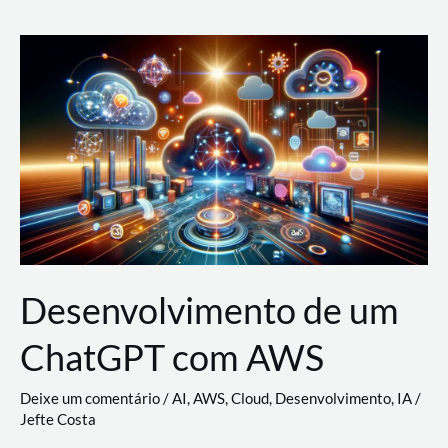
e
Acesso
(IAM)
na
Nuvem:
Google
Cloud,
AWS
e
Azure
Desenvolvimento de um
ChatGPT com AWS
Deixe um comentário
/
AI
,
AWS
,
Cloud
,
Desenvolvimento
,
IA
/
Jefte Costa