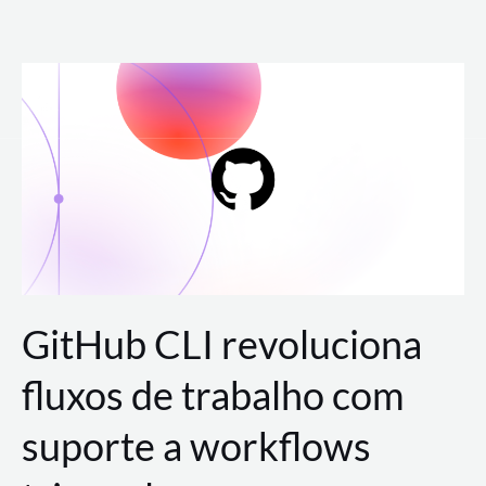
Ir
para
o
conteúdo
GitHub CLI revoluciona
fluxos de trabalho com
suporte a workflows