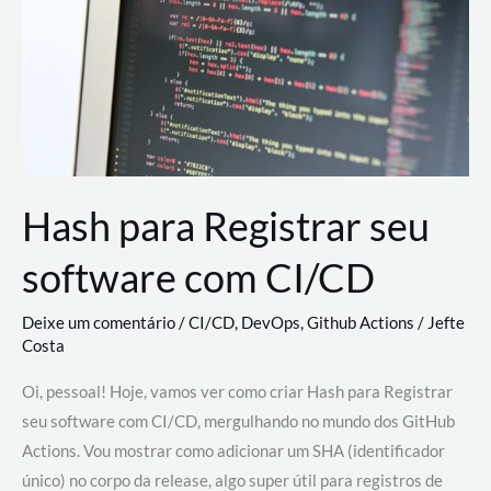
estão
revolucionando
o
desenvolvimento
de
novas
AI
Hash para Registrar seu
software com CI/CD
Deixe um comentário
/
CI/CD
,
DevOps
,
Github Actions
/
Jefte
Costa
Oi, pessoal! Hoje, vamos ver como criar Hash para Registrar
seu software com CI/CD, mergulhando no mundo dos GitHub
Actions. Vou mostrar como adicionar um SHA (identificador
único) no corpo da release, algo super útil para registros de