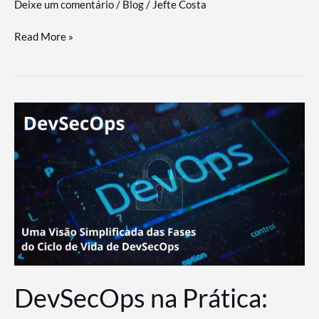
Deixe um comentário
/
Blog
/
Jefte Costa
a
workflows
teste
Read More »
triangulares
de
palyer
do
Youtube
Lance
Rural
DevSecOps na Prática: