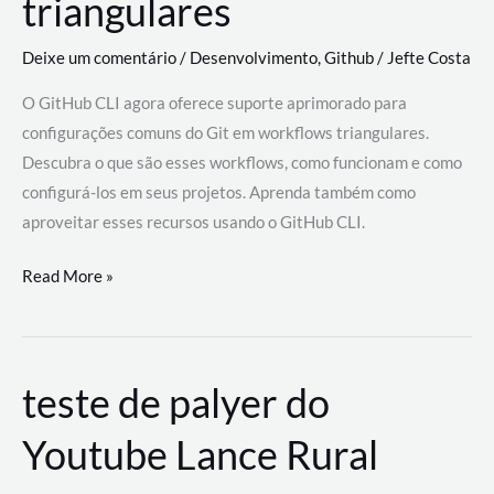
triangulares
Deixe um comentário
/
Desenvolvimento
,
Github
/
Jefte Costa
O GitHub CLI agora oferece suporte aprimorado para
configurações comuns do Git em workflows triangulares.
Descubra o que são esses workflows, como funcionam e como
configurá-los em seus projetos. Aprenda também como
aproveitar esses recursos usando o GitHub CLI.
GitHub
Read More »
CLI
revoluciona
fluxos
teste de palyer do
de
trabalho
Youtube Lance Rural
com
suporte