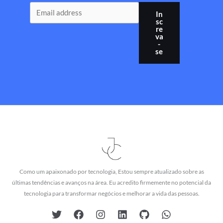
In
sc
re
va
-
se
Como um apaixonado por tecnologia, Estou sempre atualizado sobre as
últimas tendências e avanços na área. Eu acredito firmemente no potencial da
tecnologia para transformar negócios e melhorar a vida das pessoas.