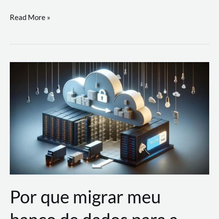
Utilizando
Read More »
as
Soluções
de
IA
Generativa
na
AWS
Por que migrar meu