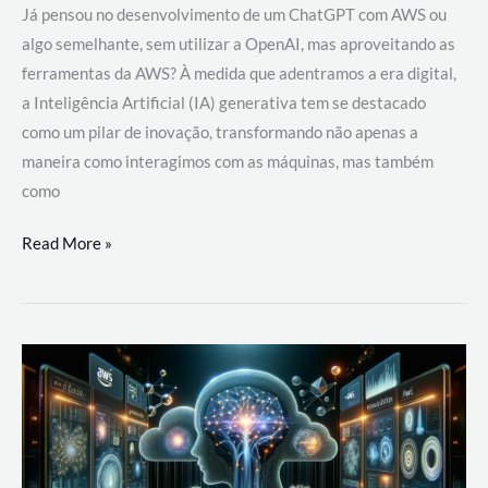
Já pensou no desenvolvimento de um ChatGPT com AWS ou
algo semelhante, sem utilizar a OpenAI, mas aproveitando as
ferramentas da AWS? À medida que adentramos a era digital,
a Inteligência Artificial (IA) generativa tem se destacado
como um pilar de inovação, transformando não apenas a
maneira como interagimos com as máquinas, mas também
como
Desenvolvimento
Read More »
de
um
ChatGPT
com
AWS