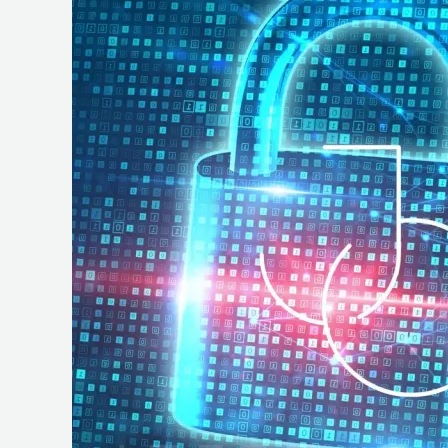
e
Operações