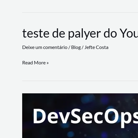
CLI
revoluciona
fluxos
teste de palyer do Yo
de
trabalho
Deixe um comentário
/
Blog
/
Jefte Costa
com
suporte
teste
Read More »
a
de
workflows
palyer
triangulares
do
Youtube
Lance
Rural