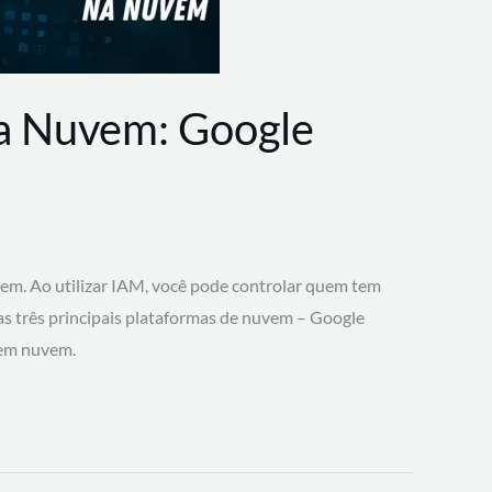
na Nuvem: Google
vem. Ao utilizar IAM, você pode controlar quem tem
 as três principais plataformas de nuvem – Google
 em nuvem.