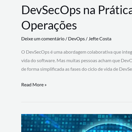
DevSecOps na Prática
Operações
Deixe um comentário
/
DevOps
/
Jefte Costa
O DevSecOps é uma abordagem colaborativa que integra
vida do software. Mas muitas pessoas acham que DevO
de forma simplificada as fases do ciclo de vida de Dev
DevSecOps
Read More »
na
Prática:
Integrando
Desenvolvimento,
Segurança