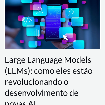
de
dados
para
a
AWS?
Large Language Models
(LLMs): como eles estão
revolucionando o
desenvolvimento de
novas AI