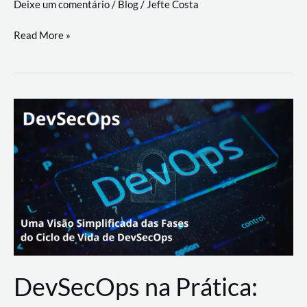
Deixe um comentário
/
Blog
/
Jefte Costa
a
workflows
teste
Read More »
triangulares
de
palyer
do
Youtube
Lance
Rural
DevSecOps na Prática: