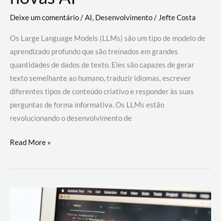
Deixe um comentário
/
AI
,
Desenvolvimento
/
Jefte Costa
Os Large Language Models (LLMs) são um tipo de modelo de
aprendizado profundo que são treinados em grandes
quantidades de dados de texto. Eles são capazes de gerar
texto semelhante ao humano, traduzir idiomas, escrever
diferentes tipos de conteúdo criativo e responder às suas
perguntas de forma informativa. Os LLMs estão
revolucionando o desenvolvimento de
Large
Read More »
Language
Models
(LLMs):
como
eles