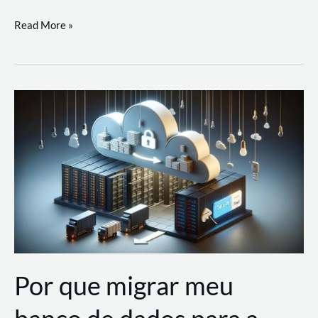
Utilizando
Read More »
as
Soluções
de
IA
Generativa
na
AWS
Por que migrar meu