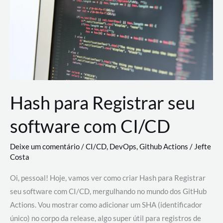
estão
revolucionando
o
desenvolvimento
de
novas
AI
Hash para Registrar seu
software com CI/CD
Deixe um comentário
/
CI/CD
,
DevOps
,
Github Actions
/
Jefte
Costa
Oi, pessoal! Hoje, vamos ver como criar Hash para Registrar
seu software com CI/CD, mergulhando no mundo dos GitHub
Actions. Vou mostrar como adicionar um SHA (identificador
único) no corpo da release, algo super útil para registros de