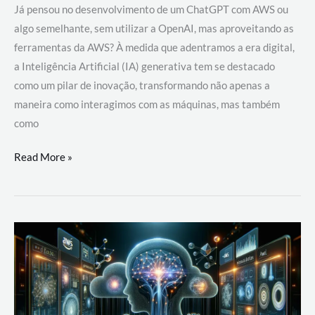
Já pensou no desenvolvimento de um ChatGPT com AWS ou
algo semelhante, sem utilizar a OpenAI, mas aproveitando as
ferramentas da AWS? À medida que adentramos a era digital,
a Inteligência Artificial (IA) generativa tem se destacado
como um pilar de inovação, transformando não apenas a
maneira como interagimos com as máquinas, mas também
como
Desenvolvimento
Read More »
de
um
ChatGPT
com
AWS