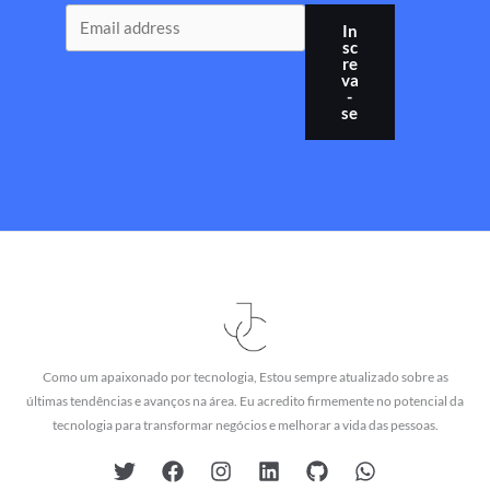
In
sc
re
va
-
se
Como um apaixonado por tecnologia, Estou sempre atualizado sobre as
últimas tendências e avanços na área. Eu acredito firmemente no potencial da
tecnologia para transformar negócios e melhorar a vida das pessoas.