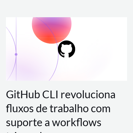
Ir
para
o
conteúdo
GitHub CLI revoluciona
fluxos de trabalho com
suporte a workflows