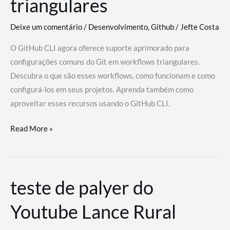
triangulares
Deixe um comentário
/
Desenvolvimento
,
Github
/
Jefte Costa
O GitHub CLI agora oferece suporte aprimorado para
configurações comuns do Git em workflows triangulares.
Descubra o que são esses workflows, como funcionam e como
configurá-los em seus projetos. Aprenda também como
aproveitar esses recursos usando o GitHub CLI.
GitHub
Read More »
CLI
revoluciona
fluxos
teste de palyer do
de
trabalho
Youtube Lance Rural
com
suporte