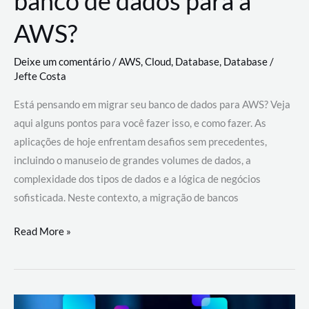
banco de dados para a
AWS?
Deixe um comentário
/
AWS
,
Cloud
,
Database
,
Database
/
Jefte Costa
Está pensando em migrar seu banco de dados para AWS? Veja
aqui alguns pontos para você fazer isso, e como fazer. As
aplicações de hoje enfrentam desafios sem precedentes,
incluindo o manuseio de grandes volumes de dados, a
complexidade dos tipos de dados e a lógica de negócios
sofisticada. Neste contexto, a migração de bancos
Por
Read More »
que
migrar
meu
banco