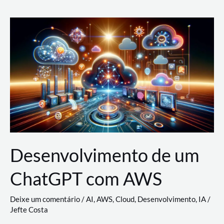
e
Acesso
(IAM)
na
Nuvem:
Google
Cloud,
AWS
e
Azure
Desenvolvimento de um
ChatGPT com AWS
Deixe um comentário
/
AI
,
AWS
,
Cloud
,
Desenvolvimento
,
IA
/
Jefte Costa