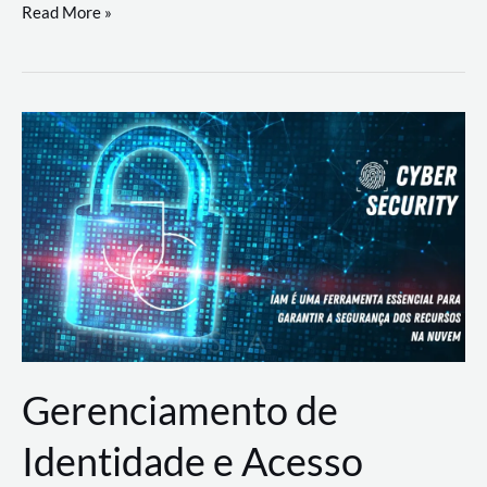
DevSecOps
Read More »
na
Prática:
Integrando
Desenvolvimento,
Segurança
e
Operações
Gerenciamento de
Identidade e Acesso