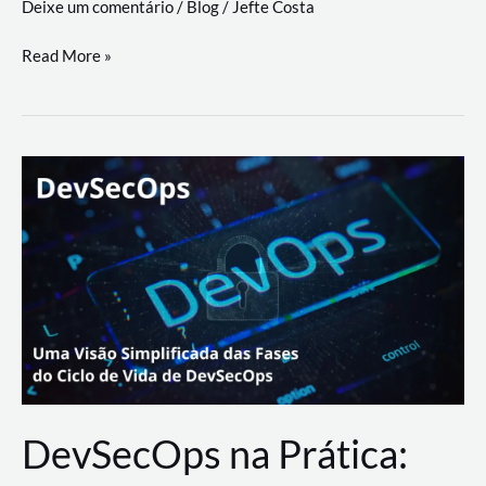
Deixe um comentário
/
Blog
/
Jefte Costa
a
workflows
teste
Read More »
triangulares
de
palyer
do
Youtube
Lance
Rural
DevSecOps na Prática: