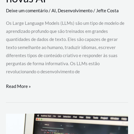
Deixe um comentário
/
AI
,
Desenvolvimento
/
Jefte Costa
Os Large Language Models (LLMs) são um tipo de modelo de
aprendizado profundo que são treinados em grandes
quantidades de dados de texto. Eles são capazes de gerar
texto semelhante ao humano, traduzir idiomas, escrever
diferentes tipos de conteúdo criativo e responder às suas
perguntas de forma informativa. Os LLMs estão
revolucionando o desenvolvimento de
Large
Read More »
Language
Models
(LLMs):
como
eles