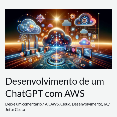
e
Acesso
(IAM)
na
Nuvem:
Google
Cloud,
AWS
e
Azure
Desenvolvimento de um
ChatGPT com AWS
Deixe um comentário
/
AI
,
AWS
,
Cloud
,
Desenvolvimento
,
IA
/
Jefte Costa