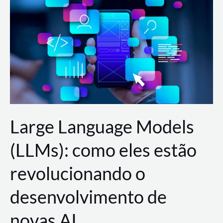
de
dados
para
a
AWS?
Large Language Models
(LLMs): como eles estão
revolucionando o
desenvolvimento de
novas AI