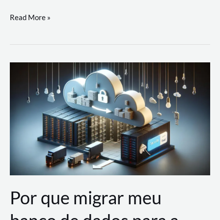
Utilizando
Read More »
as
Soluções
de
IA
Generativa
na
AWS
Por que migrar meu