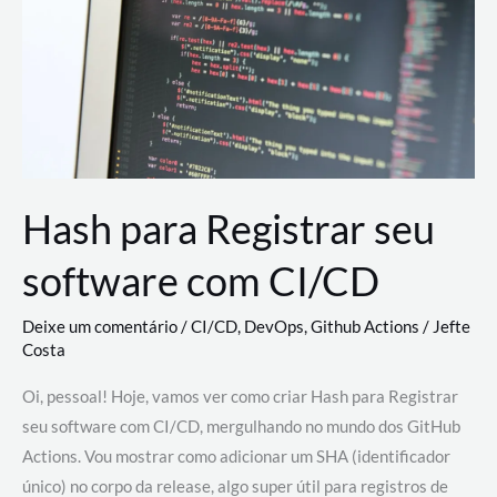
estão
revolucionando
o
desenvolvimento
de
novas
AI
Hash para Registrar seu
software com CI/CD
Deixe um comentário
/
CI/CD
,
DevOps
,
Github Actions
/
Jefte
Costa
Oi, pessoal! Hoje, vamos ver como criar Hash para Registrar
seu software com CI/CD, mergulhando no mundo dos GitHub
Actions. Vou mostrar como adicionar um SHA (identificador
único) no corpo da release, algo super útil para registros de