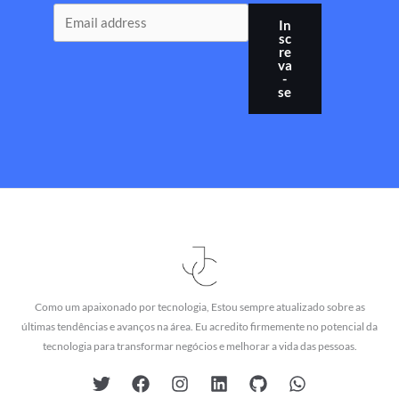
In
sc
re
va
-
se
Como um apaixonado por tecnologia, Estou sempre atualizado sobre as
últimas tendências e avanços na área. Eu acredito firmemente no potencial da
tecnologia para transformar negócios e melhorar a vida das pessoas.