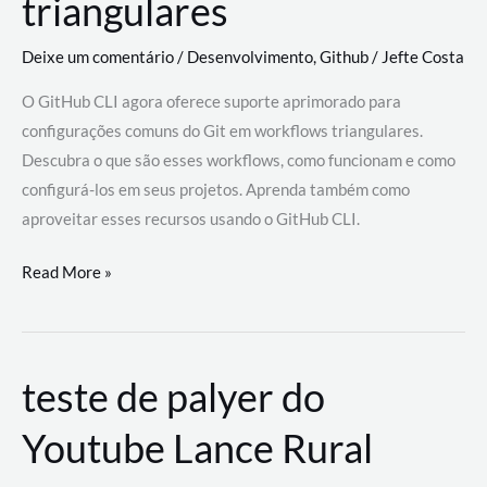
triangulares
Deixe um comentário
/
Desenvolvimento
,
Github
/
Jefte Costa
O GitHub CLI agora oferece suporte aprimorado para
configurações comuns do Git em workflows triangulares.
Descubra o que são esses workflows, como funcionam e como
configurá-los em seus projetos. Aprenda também como
aproveitar esses recursos usando o GitHub CLI.
GitHub
Read More »
CLI
revoluciona
fluxos
teste de palyer do
de
trabalho
Youtube Lance Rural
com
suporte