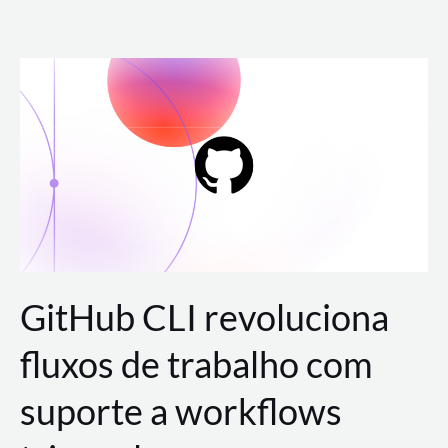
Ir
para
o
conteúdo
GitHub CLI revoluciona
fluxos de trabalho com
suporte a workflows