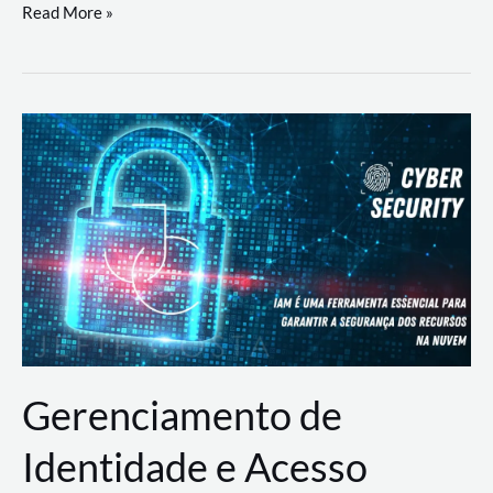
DevSecOps
Read More »
na
Prática:
Integrando
Desenvolvimento,
Segurança
e
Operações
Gerenciamento de
Identidade e Acesso