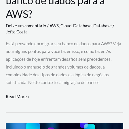
banco de dados para a
AWS?
Deixe um comentário
/
AWS
,
Cloud
,
Database
,
Database
/
Jefte Costa
Está pensando em migrar seu banco de dados para AWS? Veja
aqui alguns pontos para você fazer isso, e como fazer. As
aplicações de hoje enfrentam desafios sem precedentes,
incluindo o manuseio de grandes volumes de dados, a
complexidade dos tipos de dados e a lógica de negócios
sofisticada. Neste contexto, a migração de bancos
Por
Read More »
que
migrar
meu
banco