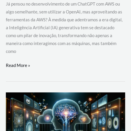
Já pensou no desenvolvimento de um ChatGPT com AWS ou
algo semelhante, sem utilizar a OpenAI, mas aproveitando as
ferramentas da AWS? À medida que adentramos a era digital,
a Inteligência Artificial (IA) generativa tem se destacado
como um pilar de inovação, transformando não apenas a
maneira como interagimos com as máquinas, mas também
como
Desenvolvimento
Read More »
de
um
ChatGPT
com
AWS