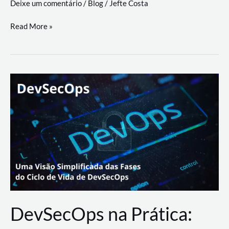
Deixe um comentário
/
Blog
/
Jefte Costa
a
workflows
teste
Read More »
triangulares
de
palyer
do
Youtube
Lance
Rural
DevSecOps na Prática: