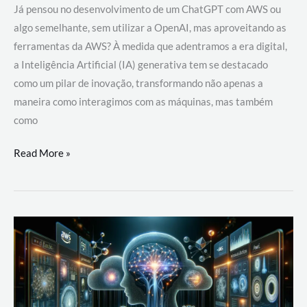
Já pensou no desenvolvimento de um ChatGPT com AWS ou
algo semelhante, sem utilizar a OpenAI, mas aproveitando as
ferramentas da AWS? À medida que adentramos a era digital,
a Inteligência Artificial (IA) generativa tem se destacado
como um pilar de inovação, transformando não apenas a
maneira como interagimos com as máquinas, mas também
como
Desenvolvimento
Read More »
de
um
ChatGPT
com
AWS