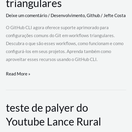
triangulares
Deixe um comentário
/
Desenvolvimento
,
Github
/
Jefte Costa
O GitHub CLI agora oferece suporte aprimorado para
configurações comuns do Git em workflows triangulares.
Descubra o que são esses workflows, como funcionam e como
configurá-los em seus projetos. Aprenda também como
aproveitar esses recursos usando o GitHub CLI.
GitHub
Read More »
CLI
revoluciona
fluxos
teste de palyer do
de
trabalho
Youtube Lance Rural
com
suporte