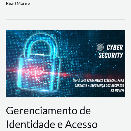
DevSecOps
Read More »
na
Prática:
Integrando
Desenvolvimento,
Segurança
e
Operações
Gerenciamento de
Identidade e Acesso