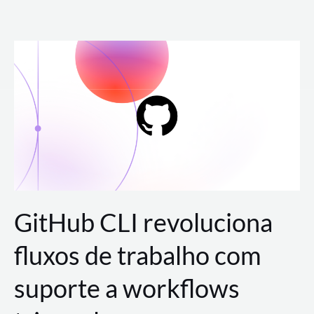
Ir
para
o
conteúdo
GitHub CLI revoluciona
fluxos de trabalho com
suporte a workflows