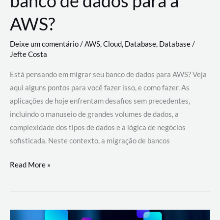
banco de dados para a
AWS?
Deixe um comentário
/
AWS
,
Cloud
,
Database
,
Database
/
Jefte Costa
Está pensando em migrar seu banco de dados para AWS? Veja
aqui alguns pontos para você fazer isso, e como fazer. As
aplicações de hoje enfrentam desafios sem precedentes,
incluindo o manuseio de grandes volumes de dados, a
complexidade dos tipos de dados e a lógica de negócios
sofisticada. Neste contexto, a migração de bancos
Por
Read More »
que
migrar
meu
banco