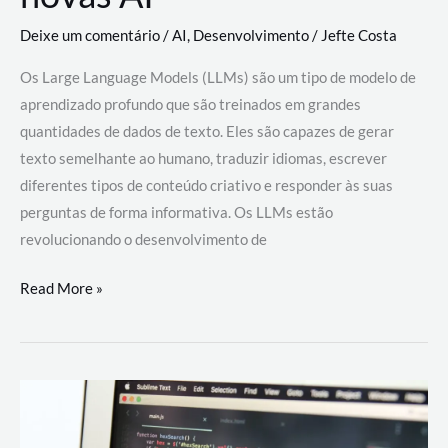
Deixe um comentário
/
AI
,
Desenvolvimento
/
Jefte Costa
Os Large Language Models (LLMs) são um tipo de modelo de
aprendizado profundo que são treinados em grandes
quantidades de dados de texto. Eles são capazes de gerar
texto semelhante ao humano, traduzir idiomas, escrever
diferentes tipos de conteúdo criativo e responder às suas
perguntas de forma informativa. Os LLMs estão
revolucionando o desenvolvimento de
Large
Read More »
Language
Models
(LLMs):
como
eles