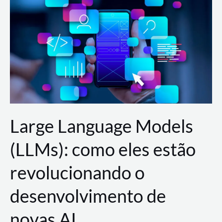
de
dados
para
a
AWS?
Large Language Models
(LLMs): como eles estão
revolucionando o
desenvolvimento de
novas AI