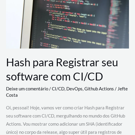
estão
revolucionando
o
desenvolvimento
de
novas
AI
Hash para Registrar seu
software com CI/CD
Deixe um comentário
/
CI/CD
,
DevOps
,
Github Actions
/
Jefte
Costa
Oi, pessoal! Hoje, vamos ver como criar Hash para Registrar
seu software com CI/CD, mergulhando no mundo dos GitHub
Actions. Vou mostrar como adicionar um SHA (identificador
único) no corpo da release, algo super útil para registros de