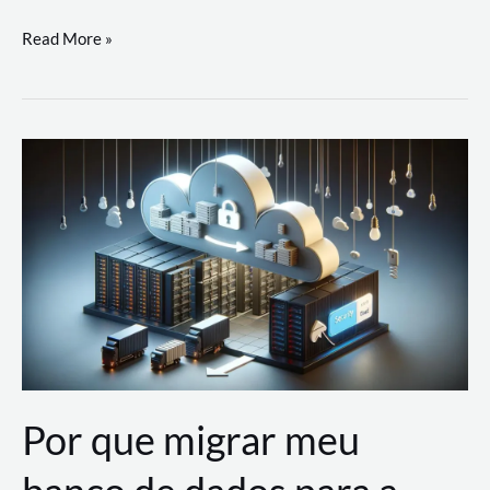
Utilizando
Read More »
as
Soluções
de
IA
Generativa
na
AWS
Por que migrar meu