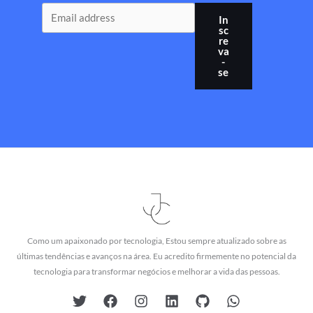
In
sc
re
va
-
se
Como um apaixonado por tecnologia, Estou sempre atualizado sobre as
últimas tendências e avanços na área. Eu acredito firmemente no potencial da
tecnologia para transformar negócios e melhorar a vida das pessoas.