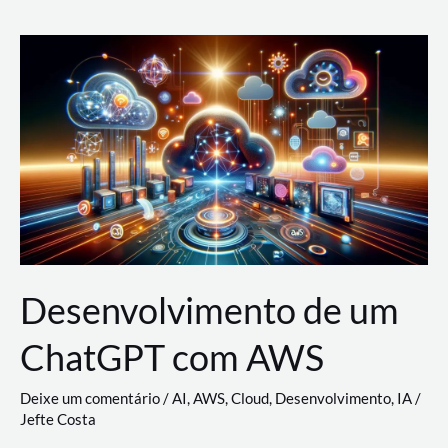
e
Acesso
(IAM)
na
Nuvem:
Google
Cloud,
AWS
e
Azure
Desenvolvimento de um
ChatGPT com AWS
Deixe um comentário
/
AI
,
AWS
,
Cloud
,
Desenvolvimento
,
IA
/
Jefte Costa