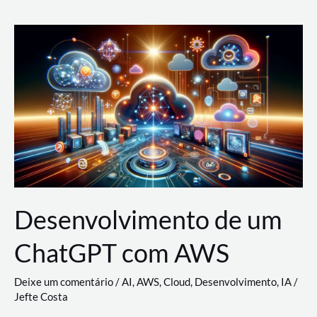
e
Acesso
(IAM)
na
Nuvem:
Google
Cloud,
AWS
e
Azure
Desenvolvimento de um
ChatGPT com AWS
Deixe um comentário
/
AI
,
AWS
,
Cloud
,
Desenvolvimento
,
IA
/
Jefte Costa