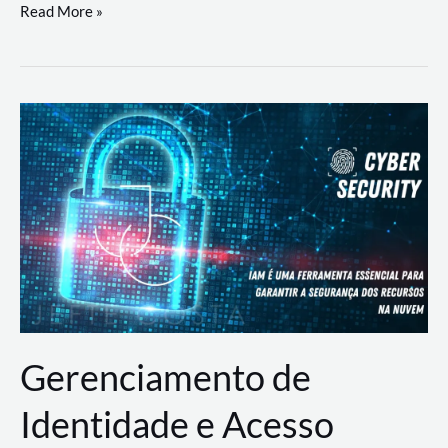
DevSecOps
Read More »
na
Prática:
Integrando
Desenvolvimento,
Segurança
e
Operações
Gerenciamento de
Identidade e Acesso