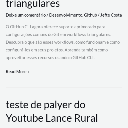
triangulares
Deixe um comentário
/
Desenvolvimento
,
Github
/
Jefte Costa
O GitHub CLI agora oferece suporte aprimorado para
configurações comuns do Git em workflows triangulares.
Descubra o que são esses workflows, como funcionam e como
configurá-los em seus projetos. Aprenda também como
aproveitar esses recursos usando o GitHub CLI.
GitHub
Read More »
CLI
revoluciona
fluxos
teste de palyer do
de
trabalho
Youtube Lance Rural
com
suporte