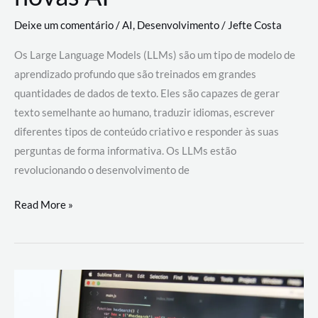
Deixe um comentário
/
AI
,
Desenvolvimento
/
Jefte Costa
Os Large Language Models (LLMs) são um tipo de modelo de
aprendizado profundo que são treinados em grandes
quantidades de dados de texto. Eles são capazes de gerar
texto semelhante ao humano, traduzir idiomas, escrever
diferentes tipos de conteúdo criativo e responder às suas
perguntas de forma informativa. Os LLMs estão
revolucionando o desenvolvimento de
Large
Read More »
Language
Models
(LLMs):
como
eles