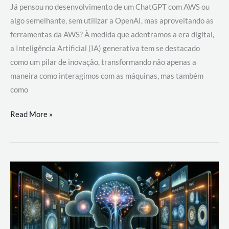
Já pensou no desenvolvimento de um ChatGPT com AWS ou
algo semelhante, sem utilizar a OpenAI, mas aproveitando as
ferramentas da AWS? À medida que adentramos a era digital,
a Inteligência Artificial (IA) generativa tem se destacado
como um pilar de inovação, transformando não apenas a
maneira como interagimos com as máquinas, mas também
como
Desenvolvimento
Read More »
de
um
ChatGPT
com
AWS