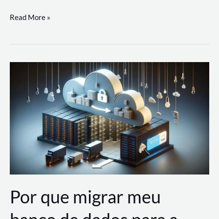
Utilizando
Read More »
as
Soluções
de
IA
Generativa
na
AWS
Por que migrar meu