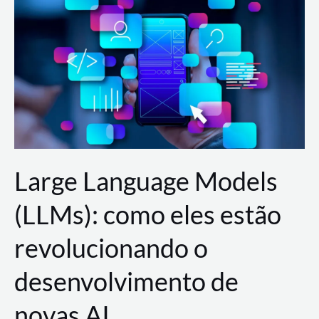
de
dados
para
a
AWS?
Large Language Models
(LLMs): como eles estão
revolucionando o
desenvolvimento de
novas AI