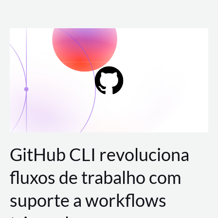
Ir
para
o
conteúdo
GitHub CLI revoluciona
fluxos de trabalho com
suporte a workflows