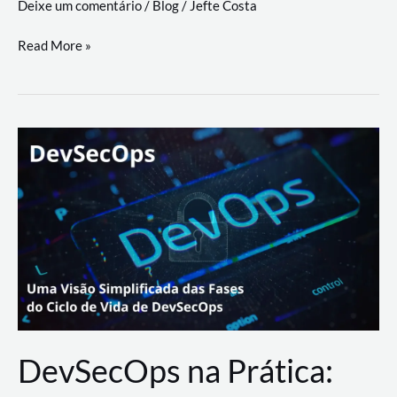
Deixe um comentário
/
Blog
/
Jefte Costa
a
workflows
teste
Read More »
triangulares
de
palyer
do
Youtube
Lance
Rural
DevSecOps na Prática: