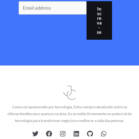
In
sc
re
va
-
se
Como um apaixonado por tecnologia, Estou sempre atualizado sobre as
últimas tendências e avanços na área. Eu acredito firmemente no potencial da
tecnologia para transformar negócios e melhorar a vida das pessoas.