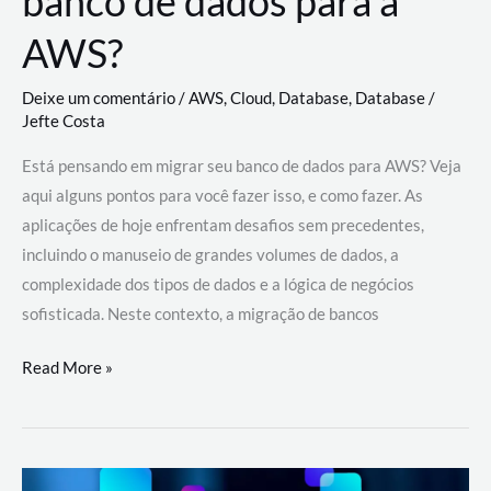
banco de dados para a
AWS?
Deixe um comentário
/
AWS
,
Cloud
,
Database
,
Database
/
Jefte Costa
Está pensando em migrar seu banco de dados para AWS? Veja
aqui alguns pontos para você fazer isso, e como fazer. As
aplicações de hoje enfrentam desafios sem precedentes,
incluindo o manuseio de grandes volumes de dados, a
complexidade dos tipos de dados e a lógica de negócios
sofisticada. Neste contexto, a migração de bancos
Por
Read More »
que
migrar
meu
banco