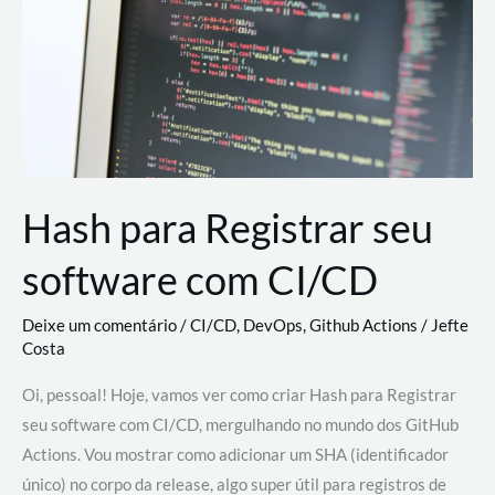
estão
revolucionando
o
desenvolvimento
de
novas
AI
Hash para Registrar seu
software com CI/CD
Deixe um comentário
/
CI/CD
,
DevOps
,
Github Actions
/
Jefte
Costa
Oi, pessoal! Hoje, vamos ver como criar Hash para Registrar
seu software com CI/CD, mergulhando no mundo dos GitHub
Actions. Vou mostrar como adicionar um SHA (identificador
único) no corpo da release, algo super útil para registros de