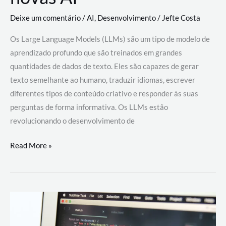
Deixe um comentário
/
AI
,
Desenvolvimento
/
Jefte Costa
Os Large Language Models (LLMs) são um tipo de modelo de
aprendizado profundo que são treinados em grandes
quantidades de dados de texto. Eles são capazes de gerar
texto semelhante ao humano, traduzir idiomas, escrever
diferentes tipos de conteúdo criativo e responder às suas
perguntas de forma informativa. Os LLMs estão
revolucionando o desenvolvimento de
Large
Read More »
Language
Models
(LLMs):
como
eles