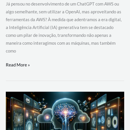
Já pensou no desenvolvimento de um ChatGPT com AWS ou
algo semelhante, sem utilizar a OpenAI, mas aproveitando as
ferramentas da AWS? À medida que adentramos a era digital,
a Inteligência Artificial (IA) generativa tem se destacado
como um pilar de inovação, transformando não apenas a
maneira como interagimos com as máquinas, mas também
como
Desenvolvimento
Read More »
de
um
ChatGPT
com
AWS