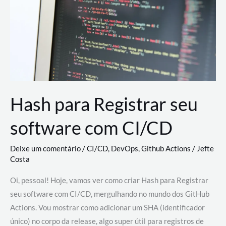
estão
revolucionando
o
desenvolvimento
de
novas
AI
Hash para Registrar seu
software com CI/CD
Deixe um comentário
/
CI/CD
,
DevOps
,
Github Actions
/
Jefte
Costa
Oi, pessoal! Hoje, vamos ver como criar Hash para Registrar
seu software com CI/CD, mergulhando no mundo dos GitHub
Actions. Vou mostrar como adicionar um SHA (identificador
único) no corpo da release, algo super útil para registros de