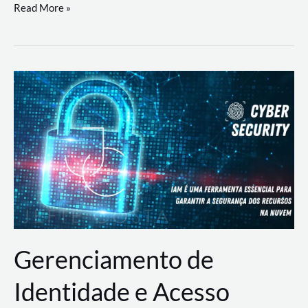
DevSecOps
Read More »
na
Prática:
Integrando
Desenvolvimento,
Segurança
e
Operações
Gerenciamento de
Identidade e Acesso