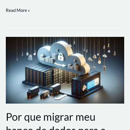
Utilizando
Read More »
as
Soluções
de
IA
Generativa
na
AWS
Por que migrar meu