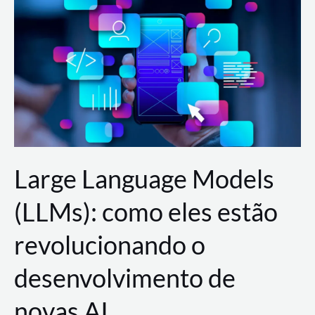
de
dados
para
a
AWS?
Large Language Models
(LLMs): como eles estão
revolucionando o
desenvolvimento de
novas AI