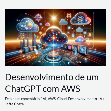
e
Acesso
(IAM)
na
Nuvem:
Google
Cloud,
AWS
e
Azure
Desenvolvimento de um
ChatGPT com AWS
Deixe um comentário
/
AI
,
AWS
,
Cloud
,
Desenvolvimento
,
IA
/
Jefte Costa