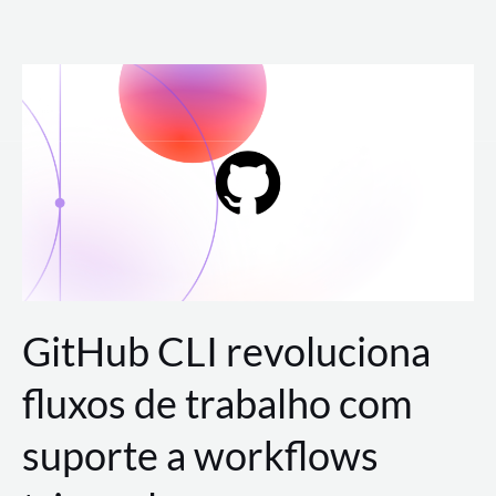
Ir
para
o
conteúdo
GitHub CLI revoluciona
fluxos de trabalho com
suporte a workflows