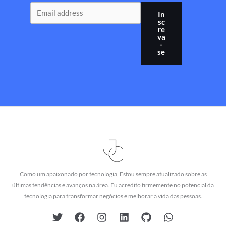
In
sc
re
va
-
se
Como um apaixonado por tecnologia, Estou sempre atualizado sobre as
últimas tendências e avanços na área. Eu acredito firmemente no potencial da
tecnologia para transformar negócios e melhorar a vida das pessoas.