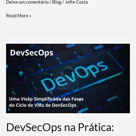
Deixe um comentário
/
Blog
/
Jefte Costa
a
workflows
teste
Read More »
triangulares
de
palyer
do
Youtube
Lance
Rural
DevSecOps na Prática: