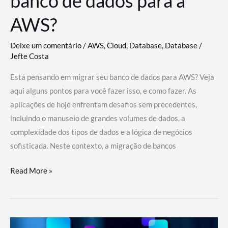
banco de dados para a
AWS?
Deixe um comentário
/
AWS
,
Cloud
,
Database
,
Database
/
Jefte Costa
Está pensando em migrar seu banco de dados para AWS? Veja
aqui alguns pontos para você fazer isso, e como fazer. As
aplicações de hoje enfrentam desafios sem precedentes,
incluindo o manuseio de grandes volumes de dados, a
complexidade dos tipos de dados e a lógica de negócios
sofisticada. Neste contexto, a migração de bancos
Por
Read More »
que
migrar
meu
banco