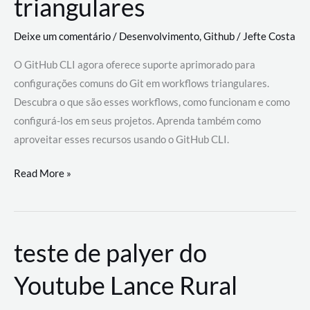
triangulares
Deixe um comentário
/
Desenvolvimento
,
Github
/
Jefte Costa
O GitHub CLI agora oferece suporte aprimorado para
configurações comuns do Git em workflows triangulares.
Descubra o que são esses workflows, como funcionam e como
configurá-los em seus projetos. Aprenda também como
aproveitar esses recursos usando o GitHub CLI.
GitHub
Read More »
CLI
revoluciona
fluxos
teste de palyer do
de
trabalho
Youtube Lance Rural
com
suporte