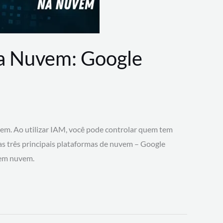
na Nuvem: Google
vem. Ao utilizar IAM, você pode controlar quem tem
 as três principais plataformas de nuvem – Google
 em nuvem.