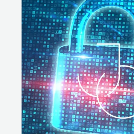
e
Operações