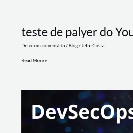
CLI
revoluciona
fluxos
teste de palyer do Yo
de
trabalho
Deixe um comentário
/
Blog
/
Jefte Costa
com
suporte
teste
Read More »
a
de
workflows
palyer
triangulares
do
Youtube
Lance
Rural