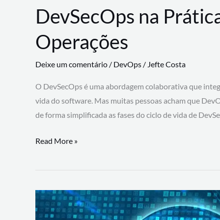
DevSecOps na Prática
Operações
Deixe um comentário
/
DevOps
/
Jefte Costa
O DevSecOps é uma abordagem colaborativa que integra
vida do software. Mas muitas pessoas acham que DevO
de forma simplificada as fases do ciclo de vida de Dev
DevSecOps
Read More »
na
Prática:
Integrando
Desenvolvimento,
Segurança