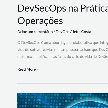
DevSecOps na Prática
Operações
Deixe um comentário
/
DevOps
/
Jefte Costa
O DevSecOps é uma abordagem colaborativa que integra
vida do software. Mas muitas pessoas acham que DevO
de forma simplificada as fases do ciclo de vida de Dev
DevSecOps
Read More »
na
Prática:
Integrando
Desenvolvimento,
Segurança