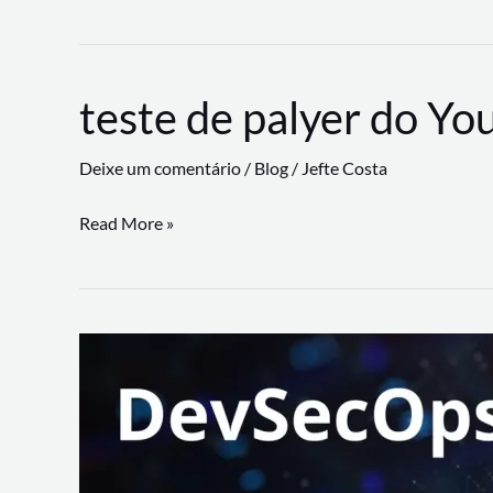
CLI
revoluciona
fluxos
teste de palyer do Yo
de
trabalho
Deixe um comentário
/
Blog
/
Jefte Costa
com
suporte
teste
Read More »
a
de
workflows
palyer
triangulares
do
Youtube
Lance
Rural