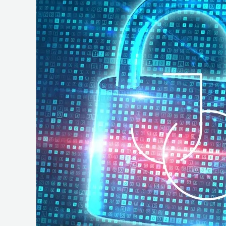
e
Operações