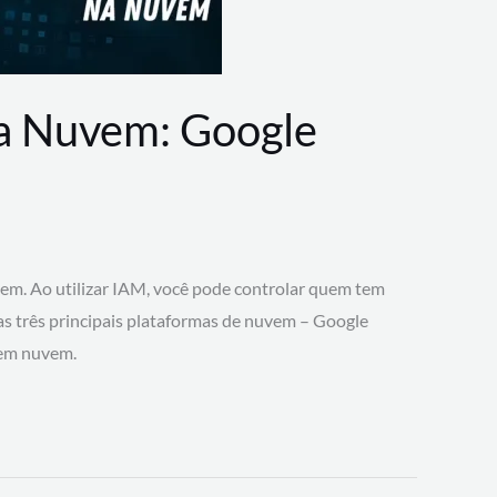
na Nuvem: Google
vem. Ao utilizar IAM, você pode controlar quem tem
 as três principais plataformas de nuvem – Google
 em nuvem.