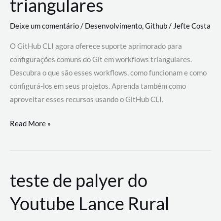
triangulares
Deixe um comentário
/
Desenvolvimento
,
Github
/
Jefte Costa
O GitHub CLI agora oferece suporte aprimorado para
configurações comuns do Git em workflows triangulares.
Descubra o que são esses workflows, como funcionam e como
configurá-los em seus projetos. Aprenda também como
aproveitar esses recursos usando o GitHub CLI.
GitHub
Read More »
CLI
revoluciona
fluxos
teste de palyer do
de
trabalho
Youtube Lance Rural
com
suporte