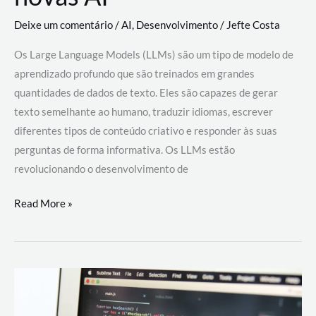
Deixe um comentário
/
AI
,
Desenvolvimento
/
Jefte Costa
Os Large Language Models (LLMs) são um tipo de modelo de
aprendizado profundo que são treinados em grandes
quantidades de dados de texto. Eles são capazes de gerar
texto semelhante ao humano, traduzir idiomas, escrever
diferentes tipos de conteúdo criativo e responder às suas
perguntas de forma informativa. Os LLMs estão
revolucionando o desenvolvimento de
Large
Read More »
Language
Models
(LLMs):
como
eles