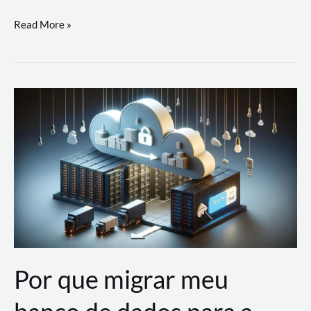
Utilizando
Read More »
as
Soluções
de
IA
Generativa
na
AWS
Por que migrar meu