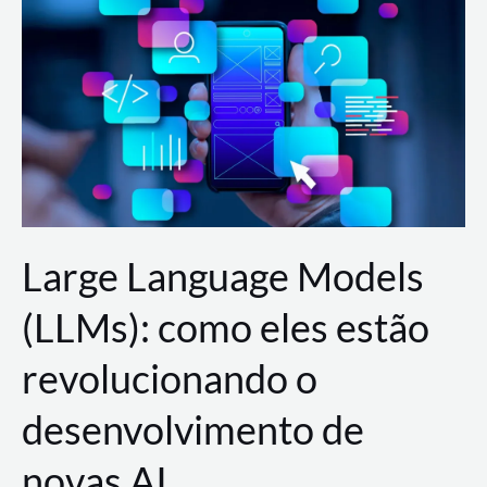
de
dados
para
a
AWS?
Large Language Models
(LLMs): como eles estão
revolucionando o
desenvolvimento de
novas AI