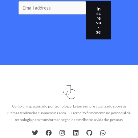
In
sc
re
va
-
se
Como um apaixonado por tecnologia, Estou sempre atualizado sobre as
últimas tendências e avanços na área. Eu acredito firmemente no potencial da
tecnologia para transformar negócios e melhorar a vida das pessoas.