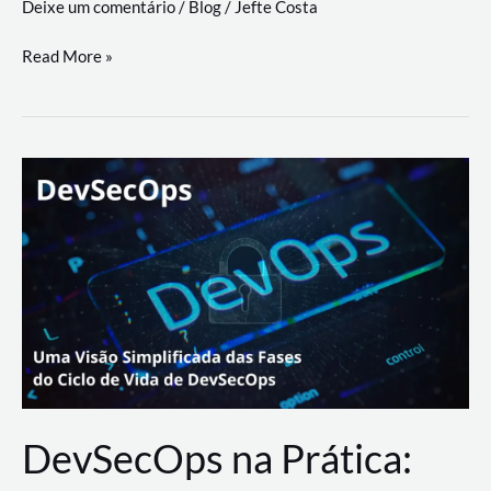
Deixe um comentário
/
Blog
/
Jefte Costa
a
workflows
teste
Read More »
triangulares
de
palyer
do
Youtube
Lance
Rural
DevSecOps na Prática: