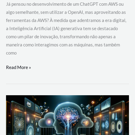
Já pensou no desenvolvimento de um ChatGPT com AWS ou
algo semelhante, sem utilizar a OpenAI, mas aproveitando as
ferramentas da AWS? À medida que adentramos a era digital,
a Inteligência Artificial (IA) generativa tem se destacado
como um pilar de inovação, transformando não apenas a
maneira como interagimos com as máquinas, mas também
como
Desenvolvimento
Read More »
de
um
ChatGPT
com
AWS