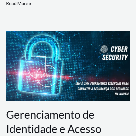
DevSecOps
Read More »
na
Prática:
Integrando
Desenvolvimento,
Segurança
e
Operações
Gerenciamento de
Identidade e Acesso