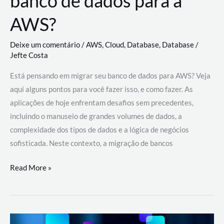
banco de dados para a
AWS?
Deixe um comentário
/
AWS
,
Cloud
,
Database
,
Database
/
Jefte Costa
Está pensando em migrar seu banco de dados para AWS? Veja
aqui alguns pontos para você fazer isso, e como fazer. As
aplicações de hoje enfrentam desafios sem precedentes,
incluindo o manuseio de grandes volumes de dados, a
complexidade dos tipos de dados e a lógica de negócios
sofisticada. Neste contexto, a migração de bancos
Por
Read More »
que
migrar
meu
banco