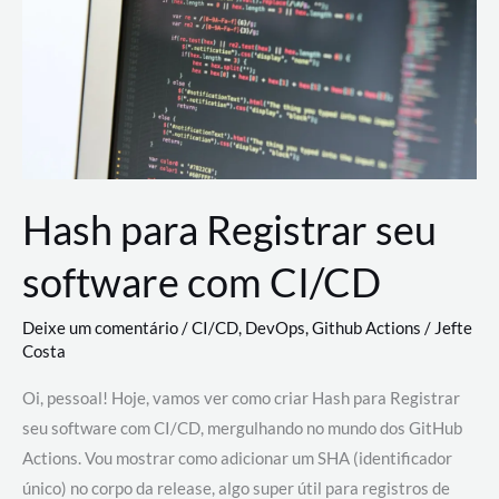
estão
revolucionando
o
desenvolvimento
de
novas
AI
Hash para Registrar seu
software com CI/CD
Deixe um comentário
/
CI/CD
,
DevOps
,
Github Actions
/
Jefte
Costa
Oi, pessoal! Hoje, vamos ver como criar Hash para Registrar
seu software com CI/CD, mergulhando no mundo dos GitHub
Actions. Vou mostrar como adicionar um SHA (identificador
único) no corpo da release, algo super útil para registros de