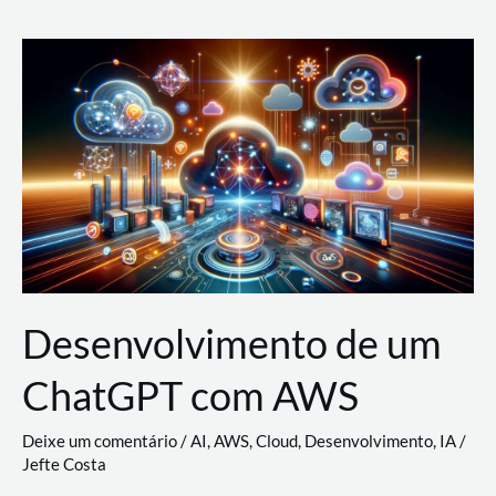
e
Acesso
(IAM)
na
Nuvem:
Google
Cloud,
AWS
e
Azure
Desenvolvimento de um
ChatGPT com AWS
Deixe um comentário
/
AI
,
AWS
,
Cloud
,
Desenvolvimento
,
IA
/
Jefte Costa