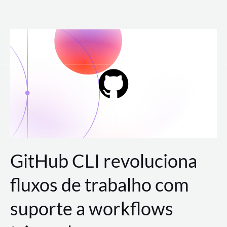
Ir
para
o
conteúdo
GitHub CLI revoluciona
fluxos de trabalho com
suporte a workflows