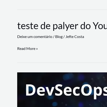
CLI
revoluciona
fluxos
teste de palyer do Yo
de
trabalho
Deixe um comentário
/
Blog
/
Jefte Costa
com
suporte
teste
Read More »
a
de
workflows
palyer
triangulares
do
Youtube
Lance
Rural