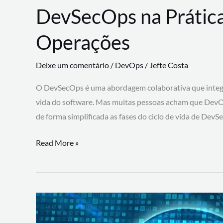
DevSecOps na Prática
Operações
Deixe um comentário
/
DevOps
/
Jefte Costa
O DevSecOps é uma abordagem colaborativa que integra
vida do software. Mas muitas pessoas acham que DevO
de forma simplificada as fases do ciclo de vida de Dev
DevSecOps
Read More »
na
Prática:
Integrando
Desenvolvimento,
Segurança