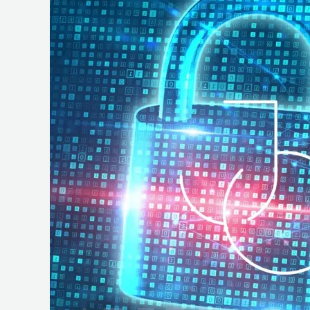
e
Operações