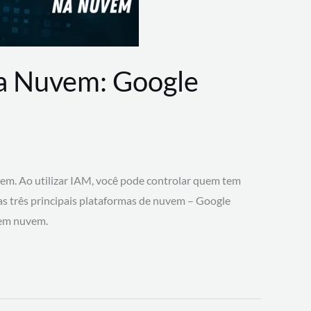
na Nuvem: Google
vem. Ao utilizar IAM, você pode controlar quem tem
 as três principais plataformas de nuvem – Google
 em nuvem.