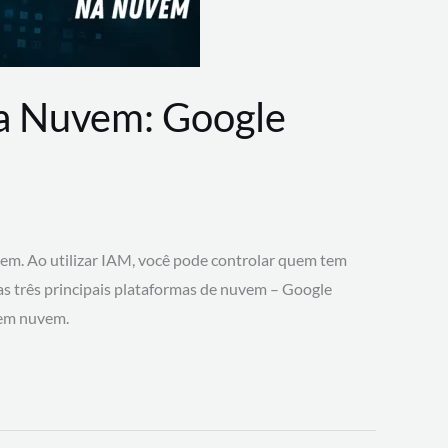
na Nuvem: Google
vem. Ao utilizar IAM, você pode controlar quem tem
 as três principais plataformas de nuvem – Google
 em nuvem.