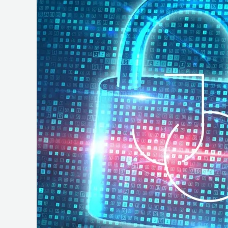
e
Operações