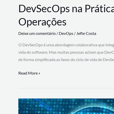
DevSecOps na Prática
Operações
Deixe um comentário
/
DevOps
/
Jefte Costa
O DevSecOps é uma abordagem colaborativa que integra
vida do software. Mas muitas pessoas acham que DevO
de forma simplificada as fases do ciclo de vida de Dev
DevSecOps
Read More »
na
Prática:
Integrando
Desenvolvimento,
Segurança