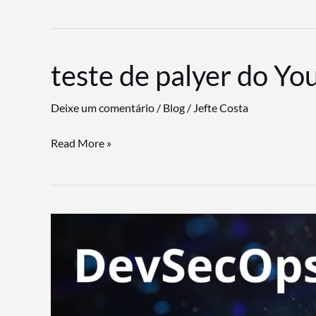
CLI
revoluciona
fluxos
teste de palyer do Yo
de
trabalho
Deixe um comentário
/
Blog
/
Jefte Costa
com
suporte
teste
Read More »
a
de
workflows
palyer
triangulares
do
Youtube
Lance
Rural