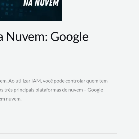
na Nuvem: Google
vem. Ao utilizar IAM, você pode controlar quem tem
 as três principais plataformas de nuvem – Google
 em nuvem.