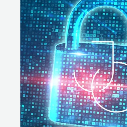
e
Operações