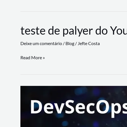
CLI
revoluciona
fluxos
teste de palyer do Yo
de
trabalho
Deixe um comentário
/
Blog
/
Jefte Costa
com
suporte
teste
Read More »
a
de
workflows
palyer
triangulares
do
Youtube
Lance
Rural