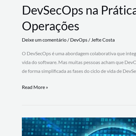
DevSecOps na Prática
Operações
Deixe um comentário
/
DevOps
/
Jefte Costa
O DevSecOps é uma abordagem colaborativa que integra
vida do software. Mas muitas pessoas acham que DevO
de forma simplificada as fases do ciclo de vida de Dev
DevSecOps
Read More »
na
Prática:
Integrando
Desenvolvimento,
Segurança