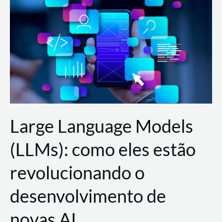
de
dados
para
a
AWS?
Large Language Models
(LLMs): como eles estão
revolucionando o
desenvolvimento de
novas AI