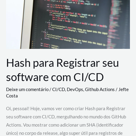
estão
revolucionando
o
desenvolvimento
de
novas
AI
Hash para Registrar seu
software com CI/CD
Deixe um comentário
/
CI/CD
,
DevOps
,
Github Actions
/
Jefte
Costa
Oi, pessoal! Hoje, vamos ver como criar Hash para Registrar
seu software com CI/CD, mergulhando no mundo dos GitHub
Actions. Vou mostrar como adicionar um SHA (identificador
único) no corpo da release, algo super útil para registros de