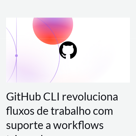
Ir
para
o
conteúdo
GitHub CLI revoluciona
fluxos de trabalho com
suporte a workflows