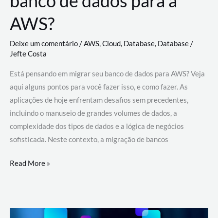
banco de dados para a
AWS?
Deixe um comentário
/
AWS
,
Cloud
,
Database
,
Database
/
Jefte Costa
Está pensando em migrar seu banco de dados para AWS? Veja
aqui alguns pontos para você fazer isso, e como fazer. As
aplicações de hoje enfrentam desafios sem precedentes,
incluindo o manuseio de grandes volumes de dados, a
complexidade dos tipos de dados e a lógica de negócios
sofisticada. Neste contexto, a migração de bancos
Por
Read More »
que
migrar
meu
banco