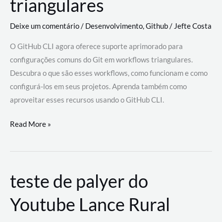
triangulares
Deixe um comentário
/
Desenvolvimento
,
Github
/
Jefte Costa
O GitHub CLI agora oferece suporte aprimorado para
configurações comuns do Git em workflows triangulares.
Descubra o que são esses workflows, como funcionam e como
configurá-los em seus projetos. Aprenda também como
aproveitar esses recursos usando o GitHub CLI.
GitHub
Read More »
CLI
revoluciona
fluxos
teste de palyer do
de
trabalho
Youtube Lance Rural
com
suporte