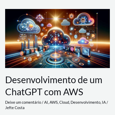
e
Acesso
(IAM)
na
Nuvem:
Google
Cloud,
AWS
e
Azure
Desenvolvimento de um
ChatGPT com AWS
Deixe um comentário
/
AI
,
AWS
,
Cloud
,
Desenvolvimento
,
IA
/
Jefte Costa