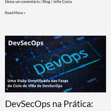
Deixe um comentário
/
Blog
/
Jefte Costa
a
workflows
teste
Read More »
triangulares
de
palyer
do
Youtube
Lance
Rural
DevSecOps na Prática: