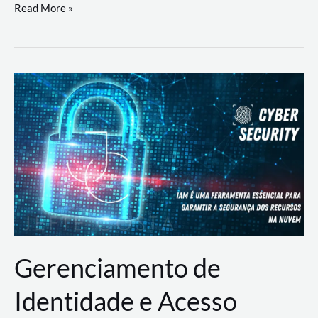
DevSecOps
Read More »
na
Prática:
Integrando
Desenvolvimento,
Segurança
e
Operações
Gerenciamento de
Identidade e Acesso