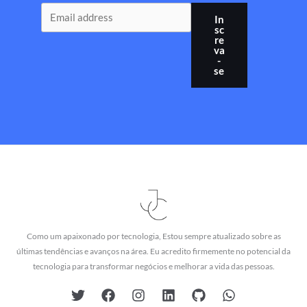
In
sc
re
va
-
se
Como um apaixonado por tecnologia, Estou sempre atualizado sobre as
últimas tendências e avanços na área. Eu acredito firmemente no potencial da
tecnologia para transformar negócios e melhorar a vida das pessoas.