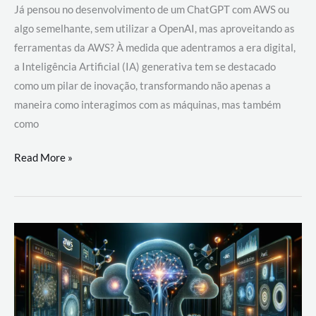
Já pensou no desenvolvimento de um ChatGPT com AWS ou
algo semelhante, sem utilizar a OpenAI, mas aproveitando as
ferramentas da AWS? À medida que adentramos a era digital,
a Inteligência Artificial (IA) generativa tem se destacado
como um pilar de inovação, transformando não apenas a
maneira como interagimos com as máquinas, mas também
como
Desenvolvimento
Read More »
de
um
ChatGPT
com
AWS