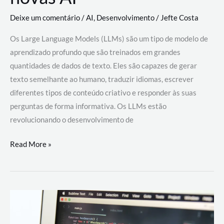
Deixe um comentário
/
AI
,
Desenvolvimento
/
Jefte Costa
Os Large Language Models (LLMs) são um tipo de modelo de
aprendizado profundo que são treinados em grandes
quantidades de dados de texto. Eles são capazes de gerar
texto semelhante ao humano, traduzir idiomas, escrever
diferentes tipos de conteúdo criativo e responder às suas
perguntas de forma informativa. Os LLMs estão
revolucionando o desenvolvimento de
Large
Read More »
Language
Models
(LLMs):
como
eles