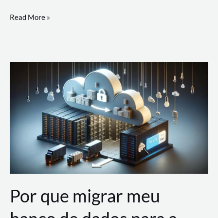
Utilizando
Read More »
as
Soluções
de
IA
Generativa
na
AWS
Por que migrar meu