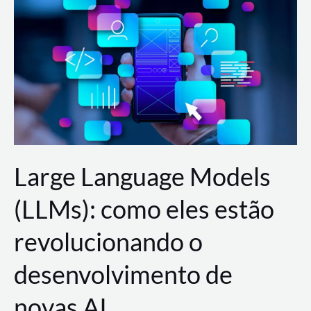
de
dados
para
a
AWS?
Large Language Models
(LLMs): como eles estão
revolucionando o
desenvolvimento de
novas AI