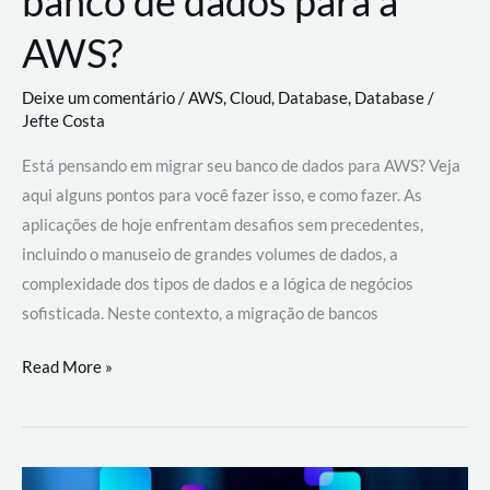
banco de dados para a
AWS?
Deixe um comentário
/
AWS
,
Cloud
,
Database
,
Database
/
Jefte Costa
Está pensando em migrar seu banco de dados para AWS? Veja
aqui alguns pontos para você fazer isso, e como fazer. As
aplicações de hoje enfrentam desafios sem precedentes,
incluindo o manuseio de grandes volumes de dados, a
complexidade dos tipos de dados e a lógica de negócios
sofisticada. Neste contexto, a migração de bancos
Por
Read More »
que
migrar
meu
banco