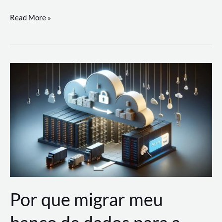
Utilizando
Read More »
as
Soluções
de
IA
Generativa
na
AWS
Por que migrar meu