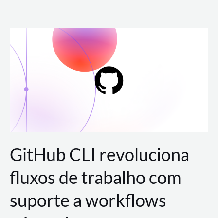
Ir
para
o
conteúdo
GitHub CLI revoluciona
fluxos de trabalho com
suporte a workflows