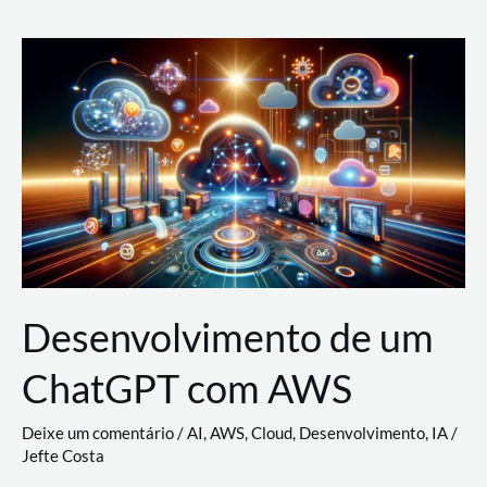
e
Acesso
(IAM)
na
Nuvem:
Google
Cloud,
AWS
e
Azure
Desenvolvimento de um
ChatGPT com AWS
Deixe um comentário
/
AI
,
AWS
,
Cloud
,
Desenvolvimento
,
IA
/
Jefte Costa