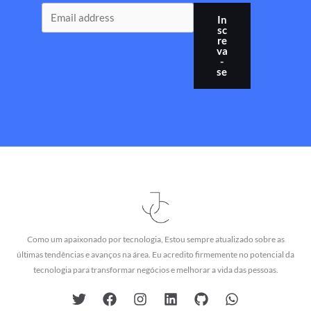
In
sc
re
va
-
se
Como um apaixonado por tecnologia, Estou sempre atualizado sobre as
últimas tendências e avanços na área. Eu acredito firmemente no potencial da
tecnologia para transformar negócios e melhorar a vida das pessoas.