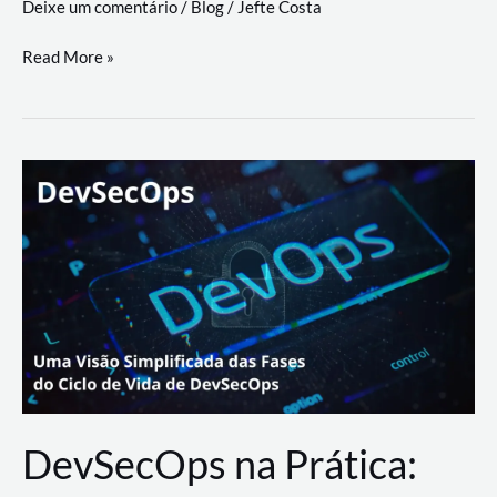
Deixe um comentário
/
Blog
/
Jefte Costa
a
workflows
teste
Read More »
triangulares
de
palyer
do
Youtube
Lance
Rural
DevSecOps na Prática: