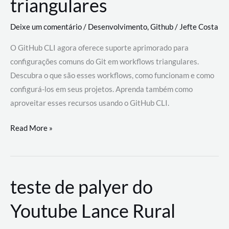
triangulares
Deixe um comentário
/
Desenvolvimento
,
Github
/
Jefte Costa
O GitHub CLI agora oferece suporte aprimorado para
configurações comuns do Git em workflows triangulares.
Descubra o que são esses workflows, como funcionam e como
configurá-los em seus projetos. Aprenda também como
aproveitar esses recursos usando o GitHub CLI.
GitHub
Read More »
CLI
revoluciona
fluxos
teste de palyer do
de
trabalho
Youtube Lance Rural
com
suporte