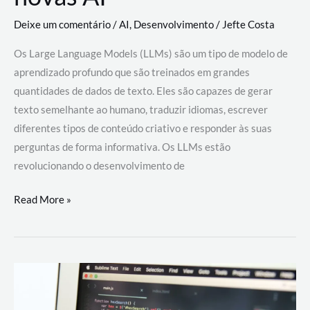
Deixe um comentário
/
AI
,
Desenvolvimento
/
Jefte Costa
Os Large Language Models (LLMs) são um tipo de modelo de
aprendizado profundo que são treinados em grandes
quantidades de dados de texto. Eles são capazes de gerar
texto semelhante ao humano, traduzir idiomas, escrever
diferentes tipos de conteúdo criativo e responder às suas
perguntas de forma informativa. Os LLMs estão
revolucionando o desenvolvimento de
Large
Read More »
Language
Models
(LLMs):
como
eles