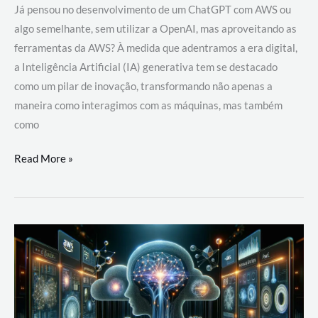
Já pensou no desenvolvimento de um ChatGPT com AWS ou
algo semelhante, sem utilizar a OpenAI, mas aproveitando as
ferramentas da AWS? À medida que adentramos a era digital,
a Inteligência Artificial (IA) generativa tem se destacado
como um pilar de inovação, transformando não apenas a
maneira como interagimos com as máquinas, mas também
como
Desenvolvimento
Read More »
de
um
ChatGPT
com
AWS