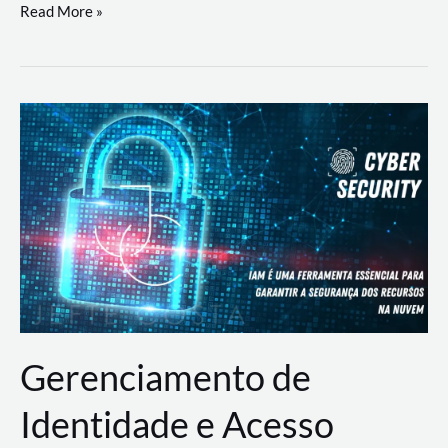
DevSecOps
Read More »
na
Prática:
Integrando
Desenvolvimento,
Segurança
e
Operações
Gerenciamento de
Identidade e Acesso