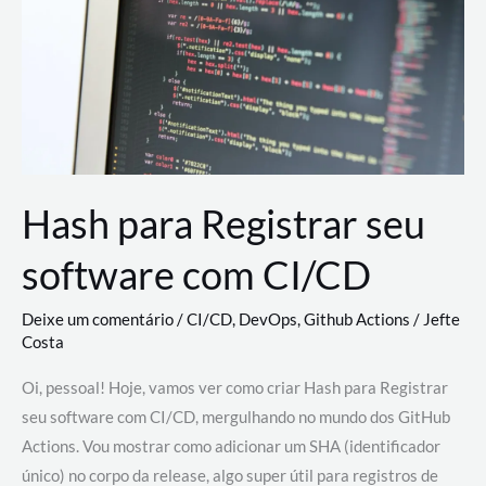
estão
revolucionando
o
desenvolvimento
de
novas
AI
Hash para Registrar seu
software com CI/CD
Deixe um comentário
/
CI/CD
,
DevOps
,
Github Actions
/
Jefte
Costa
Oi, pessoal! Hoje, vamos ver como criar Hash para Registrar
seu software com CI/CD, mergulhando no mundo dos GitHub
Actions. Vou mostrar como adicionar um SHA (identificador
único) no corpo da release, algo super útil para registros de