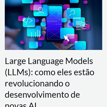
de
dados
para
a
AWS?
Large Language Models
(LLMs): como eles estão
revolucionando o
desenvolvimento de
novas AI