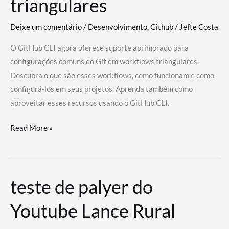
triangulares
Deixe um comentário
/
Desenvolvimento
,
Github
/
Jefte Costa
O GitHub CLI agora oferece suporte aprimorado para
configurações comuns do Git em workflows triangulares.
Descubra o que são esses workflows, como funcionam e como
configurá-los em seus projetos. Aprenda também como
aproveitar esses recursos usando o GitHub CLI.
GitHub
Read More »
CLI
revoluciona
fluxos
teste de palyer do
de
trabalho
Youtube Lance Rural
com
suporte