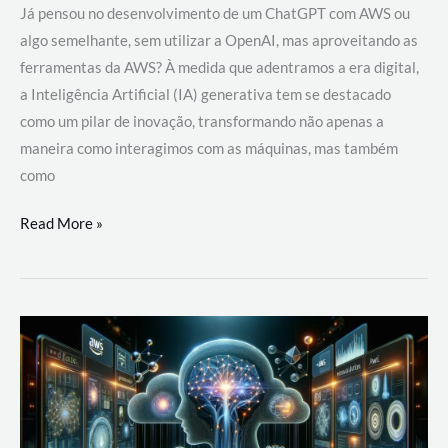
Já pensou no desenvolvimento de um ChatGPT com AWS ou
algo semelhante, sem utilizar a OpenAI, mas aproveitando as
ferramentas da AWS? À medida que adentramos a era digital,
a Inteligência Artificial (IA) generativa tem se destacado
como um pilar de inovação, transformando não apenas a
maneira como interagimos com as máquinas, mas também
como
Desenvolvimento
Read More »
de
um
ChatGPT
com
AWS