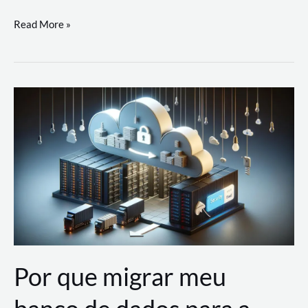
Utilizando
Read More »
as
Soluções
de
IA
Generativa
na
AWS
Por que migrar meu