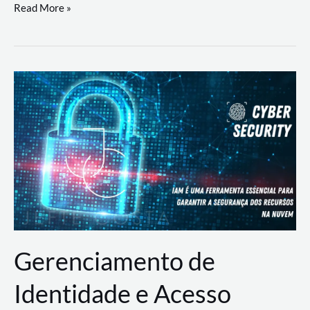
DevSecOps
Read More »
na
Prática:
Integrando
Desenvolvimento,
Segurança
e
Operações
Gerenciamento de
Identidade e Acesso