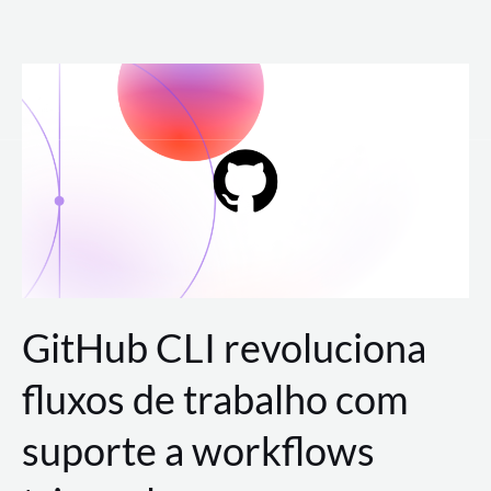
Ir
para
o
conteúdo
GitHub CLI revoluciona
fluxos de trabalho com
suporte a workflows