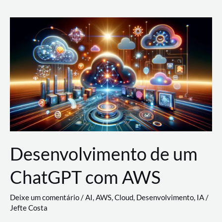
e
Acesso
(IAM)
na
Nuvem:
Google
Cloud,
AWS
e
Azure
Desenvolvimento de um
ChatGPT com AWS
Deixe um comentário
/
AI
,
AWS
,
Cloud
,
Desenvolvimento
,
IA
/
Jefte Costa