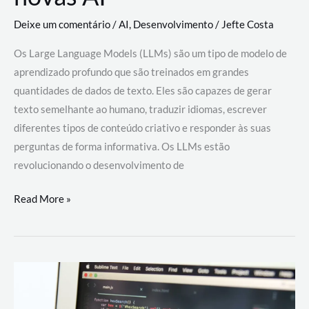
Deixe um comentário
/
AI
,
Desenvolvimento
/
Jefte Costa
Os Large Language Models (LLMs) são um tipo de modelo de
aprendizado profundo que são treinados em grandes
quantidades de dados de texto. Eles são capazes de gerar
texto semelhante ao humano, traduzir idiomas, escrever
diferentes tipos de conteúdo criativo e responder às suas
perguntas de forma informativa. Os LLMs estão
revolucionando o desenvolvimento de
Large
Read More »
Language
Models
(LLMs):
como
eles