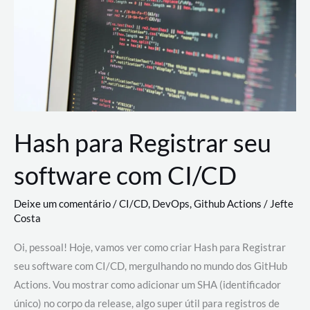
estão
revolucionando
o
desenvolvimento
de
novas
AI
Hash para Registrar seu
software com CI/CD
Deixe um comentário
/
CI/CD
,
DevOps
,
Github Actions
/
Jefte
Costa
Oi, pessoal! Hoje, vamos ver como criar Hash para Registrar
seu software com CI/CD, mergulhando no mundo dos GitHub
Actions. Vou mostrar como adicionar um SHA (identificador
único) no corpo da release, algo super útil para registros de