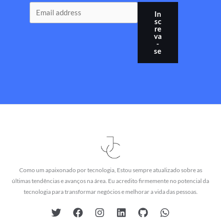
In
sc
re
va
-
se
Como um apaixonado por tecnologia, Estou sempre atualizado sobre as
últimas tendências e avanços na área. Eu acredito firmemente no potencial da
tecnologia para transformar negócios e melhorar a vida das pessoas.