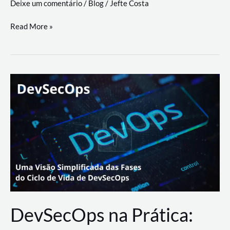
Deixe um comentário
/
Blog
/
Jefte Costa
a
workflows
teste
Read More »
triangulares
de
palyer
do
Youtube
Lance
Rural
DevSecOps na Prática: