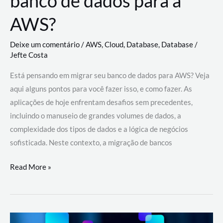
banco de dados para a
AWS?
Deixe um comentário
/
AWS
,
Cloud
,
Database
,
Database
/
Jefte Costa
Está pensando em migrar seu banco de dados para AWS? Veja
aqui alguns pontos para você fazer isso, e como fazer. As
aplicações de hoje enfrentam desafios sem precedentes,
incluindo o manuseio de grandes volumes de dados, a
complexidade dos tipos de dados e a lógica de negócios
sofisticada. Neste contexto, a migração de bancos
Por
Read More »
que
migrar
meu
banco