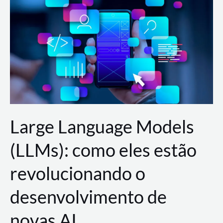
de
dados
para
a
AWS?
Large Language Models
(LLMs): como eles estão
revolucionando o
desenvolvimento de
novas AI