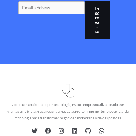
In
sc
re
va
-
se
Como um apaixonado por tecnologia, Estou sempre atualizado sobre as
últimas tendências e avanços na área. Eu acredito firmemente no potencial da
tecnologia para transformar negócios e melhorar a vida das pessoas.