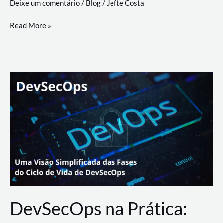
Deixe um comentário
/
Blog
/
Jefte Costa
a
workflows
teste
Read More »
triangulares
de
palyer
do
Youtube
Lance
Rural
DevSecOps na Prática: