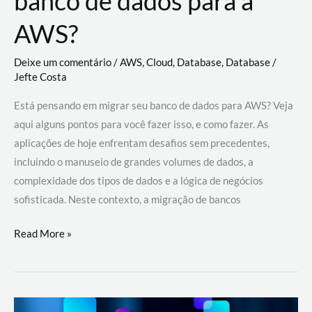
banco de dados para a
AWS?
Deixe um comentário
/
AWS
,
Cloud
,
Database
,
Database
/
Jefte Costa
Está pensando em migrar seu banco de dados para AWS? Veja
aqui alguns pontos para você fazer isso, e como fazer. As
aplicações de hoje enfrentam desafios sem precedentes,
incluindo o manuseio de grandes volumes de dados, a
complexidade dos tipos de dados e a lógica de negócios
sofisticada. Neste contexto, a migração de bancos
Por
Read More »
que
migrar
meu
banco