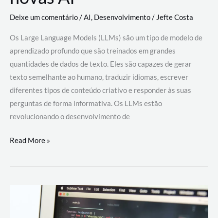
Deixe um comentário
/
AI
,
Desenvolvimento
/
Jefte Costa
Os Large Language Models (LLMs) são um tipo de modelo de
aprendizado profundo que são treinados em grandes
quantidades de dados de texto. Eles são capazes de gerar
texto semelhante ao humano, traduzir idiomas, escrever
diferentes tipos de conteúdo criativo e responder às suas
perguntas de forma informativa. Os LLMs estão
revolucionando o desenvolvimento de
Large
Read More »
Language
Models
(LLMs):
como
eles