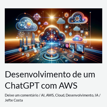
e
Acesso
(IAM)
na
Nuvem:
Google
Cloud,
AWS
e
Azure
Desenvolvimento de um
ChatGPT com AWS
Deixe um comentário
/
AI
,
AWS
,
Cloud
,
Desenvolvimento
,
IA
/
Jefte Costa