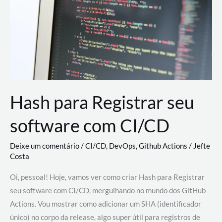
estão
revolucionando
o
desenvolvimento
de
novas
AI
Hash para Registrar seu
software com CI/CD
Deixe um comentário
/
CI/CD
,
DevOps
,
Github Actions
/
Jefte
Costa
Oi, pessoal! Hoje, vamos ver como criar Hash para Registrar
seu software com CI/CD, mergulhando no mundo dos GitHub
Actions. Vou mostrar como adicionar um SHA (identificador
único) no corpo da release, algo super útil para registros de