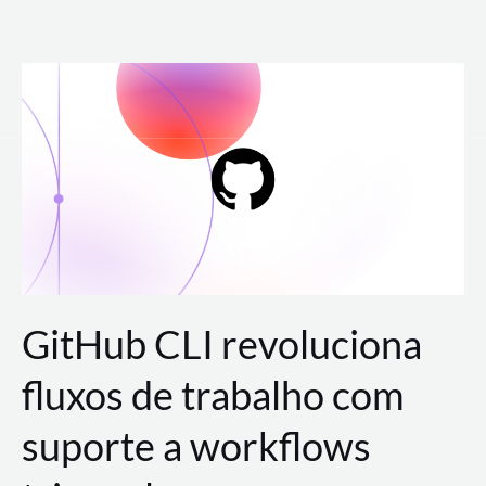
Ir
para
o
conteúdo
GitHub CLI revoluciona
fluxos de trabalho com
suporte a workflows