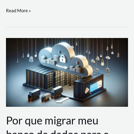
Utilizando
Read More »
as
Soluções
de
IA
Generativa
na
AWS
Por que migrar meu