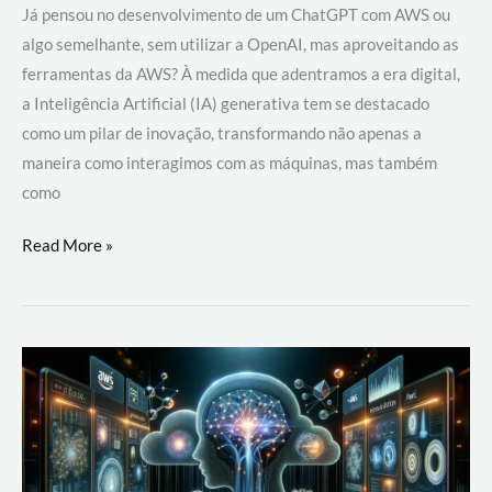
Já pensou no desenvolvimento de um ChatGPT com AWS ou
algo semelhante, sem utilizar a OpenAI, mas aproveitando as
ferramentas da AWS? À medida que adentramos a era digital,
a Inteligência Artificial (IA) generativa tem se destacado
como um pilar de inovação, transformando não apenas a
maneira como interagimos com as máquinas, mas também
como
Desenvolvimento
Read More »
de
um
ChatGPT
com
AWS