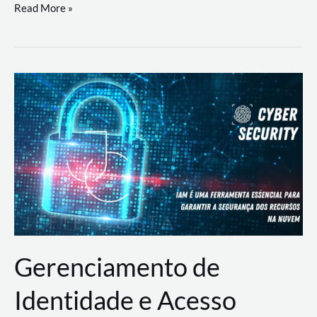
DevSecOps
Read More »
na
Prática:
Integrando
Desenvolvimento,
Segurança
e
Operações
Gerenciamento de
Identidade e Acesso