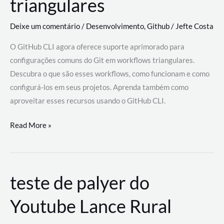
triangulares
Deixe um comentário
/
Desenvolvimento
,
Github
/
Jefte Costa
O GitHub CLI agora oferece suporte aprimorado para
configurações comuns do Git em workflows triangulares.
Descubra o que são esses workflows, como funcionam e como
configurá-los em seus projetos. Aprenda também como
aproveitar esses recursos usando o GitHub CLI.
GitHub
Read More »
CLI
revoluciona
fluxos
teste de palyer do
de
trabalho
Youtube Lance Rural
com
suporte