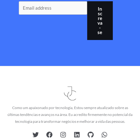
In
sc
re
va
-
se
Como um apaixonado por tecnologia, Estou sempre atualizado sobre as
últimas tendências e avanços na área. Eu acredito firmemente no potencial da
tecnologia para transformar negócios e melhorar a vida das pessoas.