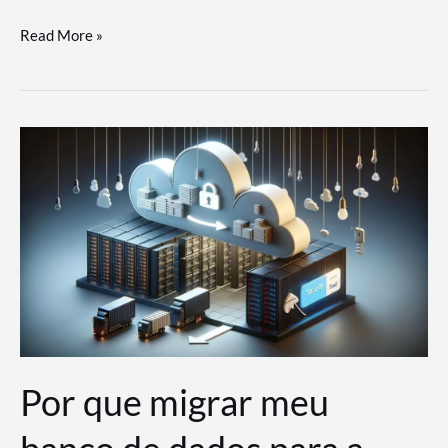
Utilizando
Read More »
as
Soluções
de
IA
Generativa
na
AWS
Por que migrar meu