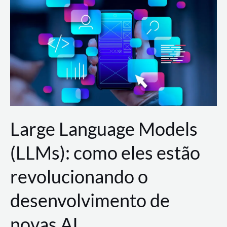
de
dados
para
a
AWS?
Large Language Models
(LLMs): como eles estão
revolucionando o
desenvolvimento de
novas AI