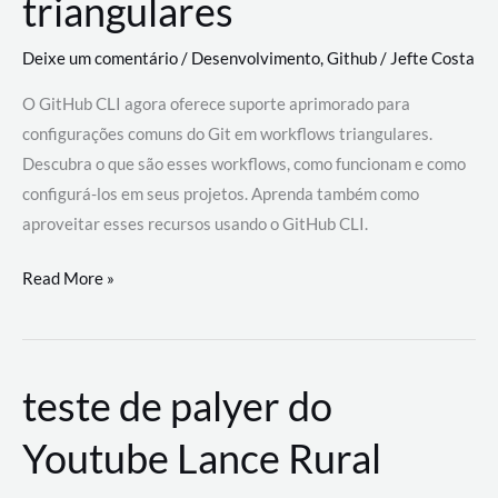
triangulares
Deixe um comentário
/
Desenvolvimento
,
Github
/
Jefte Costa
O GitHub CLI agora oferece suporte aprimorado para
configurações comuns do Git em workflows triangulares.
Descubra o que são esses workflows, como funcionam e como
configurá-los em seus projetos. Aprenda também como
aproveitar esses recursos usando o GitHub CLI.
GitHub
Read More »
CLI
revoluciona
fluxos
teste de palyer do
de
trabalho
Youtube Lance Rural
com
suporte