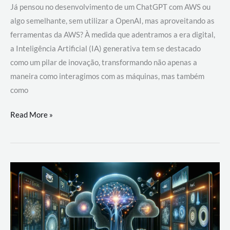
Já pensou no desenvolvimento de um ChatGPT com AWS ou
algo semelhante, sem utilizar a OpenAI, mas aproveitando as
ferramentas da AWS? À medida que adentramos a era digital,
a Inteligência Artificial (IA) generativa tem se destacado
como um pilar de inovação, transformando não apenas a
maneira como interagimos com as máquinas, mas também
como
Desenvolvimento
Read More »
de
um
ChatGPT
com
AWS