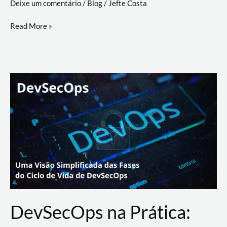
Deixe um comentário
/
Blog
/
Jefte Costa
a
workflows
teste
Read More »
triangulares
de
palyer
do
Youtube
Lance
Rural
DevSecOps na Prática: