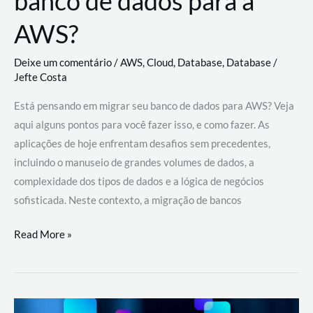
banco de dados para a
AWS?
Deixe um comentário
/
AWS
,
Cloud
,
Database
,
Database
/
Jefte Costa
Está pensando em migrar seu banco de dados para AWS? Veja
aqui alguns pontos para você fazer isso, e como fazer. As
aplicações de hoje enfrentam desafios sem precedentes,
incluindo o manuseio de grandes volumes de dados, a
complexidade dos tipos de dados e a lógica de negócios
sofisticada. Neste contexto, a migração de bancos
Por
Read More »
que
migrar
meu
banco