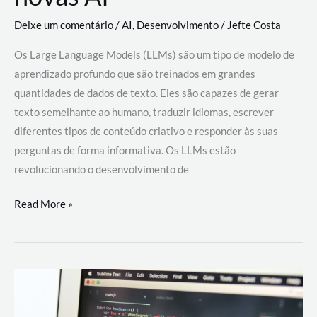
Deixe um comentário
/
AI
,
Desenvolvimento
/
Jefte Costa
Os Large Language Models (LLMs) são um tipo de modelo de
aprendizado profundo que são treinados em grandes
quantidades de dados de texto. Eles são capazes de gerar
texto semelhante ao humano, traduzir idiomas, escrever
diferentes tipos de conteúdo criativo e responder às suas
perguntas de forma informativa. Os LLMs estão
revolucionando o desenvolvimento de
Large
Read More »
Language
Models
(LLMs):
como
eles