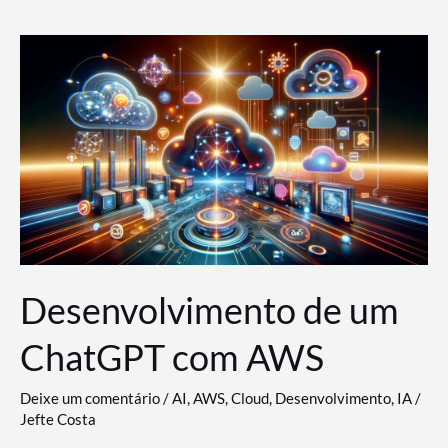
e
Acesso
(IAM)
na
Nuvem:
Google
Cloud,
AWS
e
Azure
Desenvolvimento de um
ChatGPT com AWS
Deixe um comentário
/
AI
,
AWS
,
Cloud
,
Desenvolvimento
,
IA
/
Jefte Costa