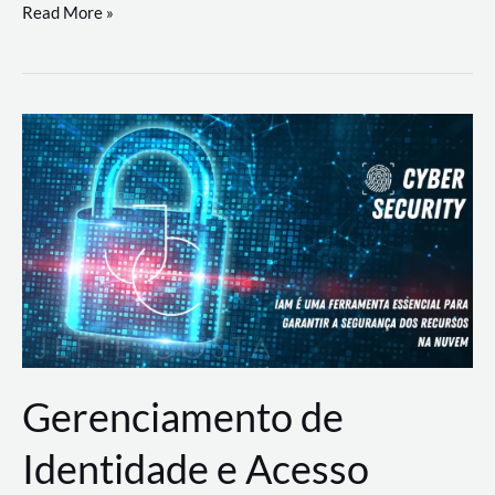
DevSecOps
Read More »
na
Prática:
Integrando
Desenvolvimento,
Segurança
e
Operações
Gerenciamento de
Identidade e Acesso