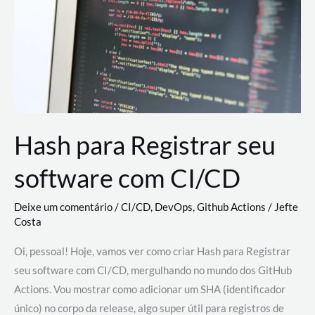
estão
revolucionando
o
desenvolvimento
de
novas
AI
Hash para Registrar seu
software com CI/CD
Deixe um comentário
/
CI/CD
,
DevOps
,
Github Actions
/
Jefte
Costa
Oi, pessoal! Hoje, vamos ver como criar Hash para Registrar
seu software com CI/CD, mergulhando no mundo dos GitHub
Actions. Vou mostrar como adicionar um SHA (identificador
único) no corpo da release, algo super útil para registros de