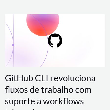
Ir
para
o
conteúdo
GitHub CLI revoluciona
fluxos de trabalho com
suporte a workflows