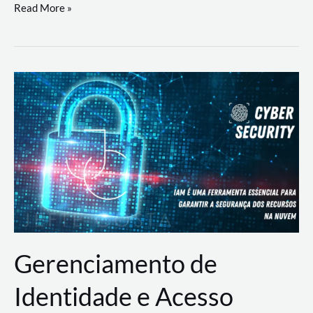
DevSecOps
Read More »
na
Prática:
Integrando
Desenvolvimento,
Segurança
e
Operações
Gerenciamento de
Identidade e Acesso