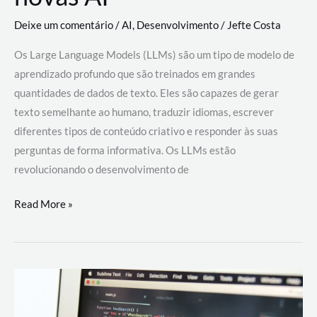
Deixe um comentário
/
AI
,
Desenvolvimento
/
Jefte Costa
Os Large Language Models (LLMs) são um tipo de modelo de
aprendizado profundo que são treinados em grandes
quantidades de dados de texto. Eles são capazes de gerar
texto semelhante ao humano, traduzir idiomas, escrever
diferentes tipos de conteúdo criativo e responder às suas
perguntas de forma informativa. Os LLMs estão
revolucionando o desenvolvimento de
Large
Read More »
Language
Models
(LLMs):
como
eles