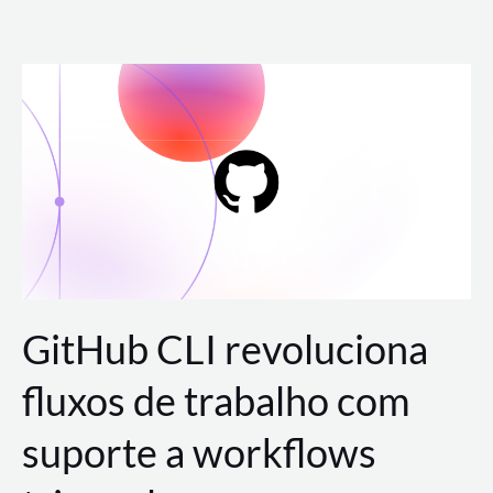
Ir
para
o
conteúdo
GitHub CLI revoluciona
fluxos de trabalho com
suporte a workflows