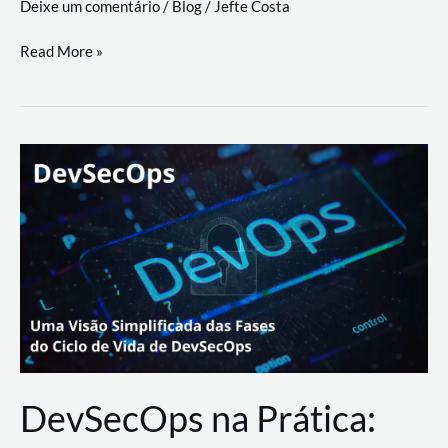
Deixe um comentário
/
Blog
/
Jefte Costa
a
workflows
teste
Read More »
triangulares
de
palyer
do
Youtube
Lance
Rural
DevSecOps na Prática: