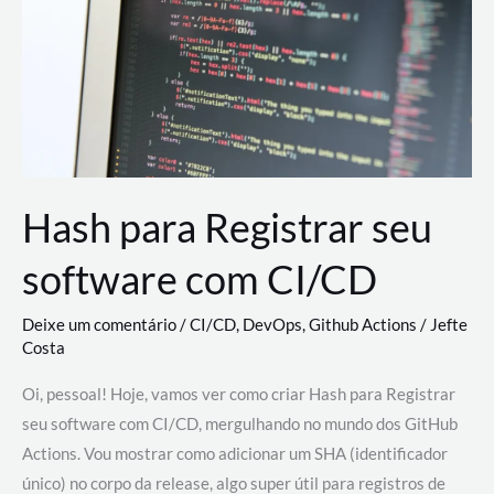
estão
revolucionando
o
desenvolvimento
de
novas
AI
Hash para Registrar seu
software com CI/CD
Deixe um comentário
/
CI/CD
,
DevOps
,
Github Actions
/
Jefte
Costa
Oi, pessoal! Hoje, vamos ver como criar Hash para Registrar
seu software com CI/CD, mergulhando no mundo dos GitHub
Actions. Vou mostrar como adicionar um SHA (identificador
único) no corpo da release, algo super útil para registros de