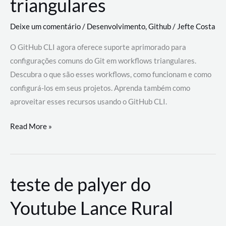
triangulares
Deixe um comentário
/
Desenvolvimento
,
Github
/
Jefte Costa
O GitHub CLI agora oferece suporte aprimorado para
configurações comuns do Git em workflows triangulares.
Descubra o que são esses workflows, como funcionam e como
configurá-los em seus projetos. Aprenda também como
aproveitar esses recursos usando o GitHub CLI.
GitHub
Read More »
CLI
revoluciona
fluxos
teste de palyer do
de
trabalho
Youtube Lance Rural
com
suporte