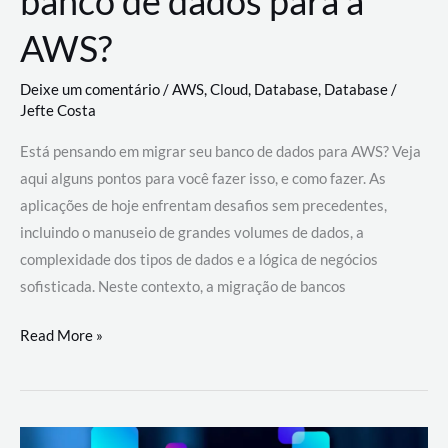
banco de dados para a
AWS?
Deixe um comentário
/
AWS
,
Cloud
,
Database
,
Database
/
Jefte Costa
Está pensando em migrar seu banco de dados para AWS? Veja
aqui alguns pontos para você fazer isso, e como fazer. As
aplicações de hoje enfrentam desafios sem precedentes,
incluindo o manuseio de grandes volumes de dados, a
complexidade dos tipos de dados e a lógica de negócios
sofisticada. Neste contexto, a migração de bancos
Por
Read More »
que
migrar
meu
banco