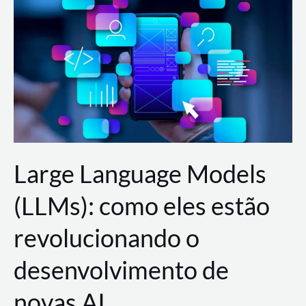
de
dados
para
a
AWS?
Large Language Models
(LLMs): como eles estão
revolucionando o
desenvolvimento de
novas AI