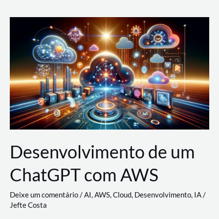
e
Acesso
(IAM)
na
Nuvem:
Google
Cloud,
AWS
e
Azure
Desenvolvimento de um
ChatGPT com AWS
Deixe um comentário
/
AI
,
AWS
,
Cloud
,
Desenvolvimento
,
IA
/
Jefte Costa