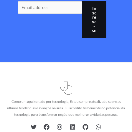
In
sc
re
va
-
se
Como um apaixonado por tecnologia, Estou sempre atualizado sobre as
últimas tendências e avanços na área. Eu acredito firmemente no potencial da
tecnologia para transformar negócios e melhorar a vida das pessoas.