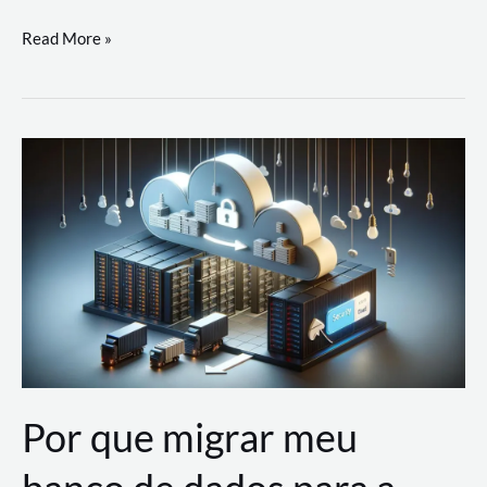
Utilizando
Read More »
as
Soluções
de
IA
Generativa
na
AWS
Por que migrar meu