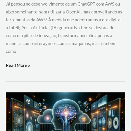
Já pensou no desenvolvimento de um ChatGPT com AWS ou
algo semelhante, sem utilizar a OpenAI, mas aproveitando as
ferramentas da AWS? À medida que adentramos a era digital,
a Inteligência Artificial (IA) generativa tem se destacado
como um pilar de inovação, transformando não apenas a
maneira como interagimos com as máquinas, mas também
como
Desenvolvimento
Read More »
de
um
ChatGPT
com
AWS