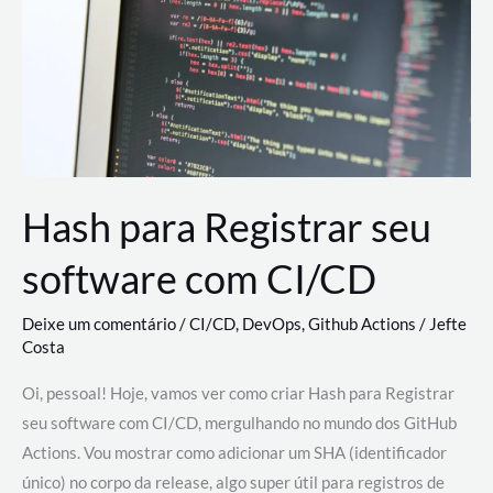
estão
revolucionando
o
desenvolvimento
de
novas
AI
Hash para Registrar seu
software com CI/CD
Deixe um comentário
/
CI/CD
,
DevOps
,
Github Actions
/
Jefte
Costa
Oi, pessoal! Hoje, vamos ver como criar Hash para Registrar
seu software com CI/CD, mergulhando no mundo dos GitHub
Actions. Vou mostrar como adicionar um SHA (identificador
único) no corpo da release, algo super útil para registros de