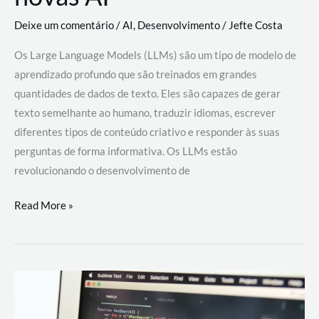
Deixe um comentário
/
AI
,
Desenvolvimento
/
Jefte Costa
Os Large Language Models (LLMs) são um tipo de modelo de
aprendizado profundo que são treinados em grandes
quantidades de dados de texto. Eles são capazes de gerar
texto semelhante ao humano, traduzir idiomas, escrever
diferentes tipos de conteúdo criativo e responder às suas
perguntas de forma informativa. Os LLMs estão
revolucionando o desenvolvimento de
Large
Read More »
Language
Models
(LLMs):
como
eles