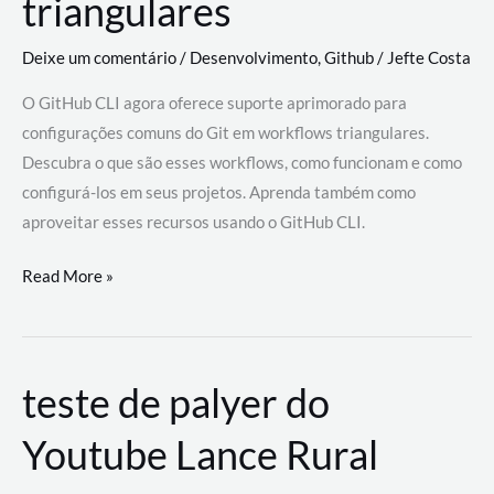
triangulares
Deixe um comentário
/
Desenvolvimento
,
Github
/
Jefte Costa
O GitHub CLI agora oferece suporte aprimorado para
configurações comuns do Git em workflows triangulares.
Descubra o que são esses workflows, como funcionam e como
configurá-los em seus projetos. Aprenda também como
aproveitar esses recursos usando o GitHub CLI.
GitHub
Read More »
CLI
revoluciona
fluxos
teste de palyer do
de
trabalho
Youtube Lance Rural
com
suporte