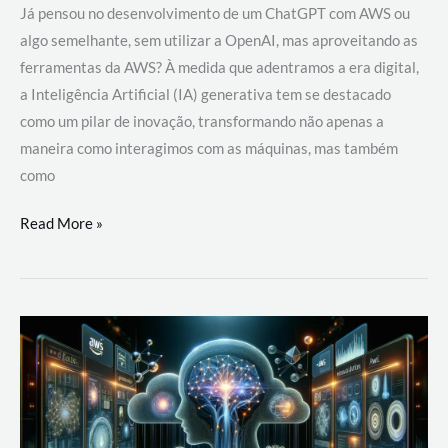
Já pensou no desenvolvimento de um ChatGPT com AWS ou
algo semelhante, sem utilizar a OpenAI, mas aproveitando as
ferramentas da AWS? À medida que adentramos a era digital,
a Inteligência Artificial (IA) generativa tem se destacado
como um pilar de inovação, transformando não apenas a
maneira como interagimos com as máquinas, mas também
como
Desenvolvimento
Read More »
de
um
ChatGPT
com
AWS