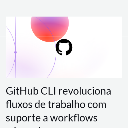
Ir
para
o
conteúdo
GitHub CLI revoluciona
fluxos de trabalho com
suporte a workflows