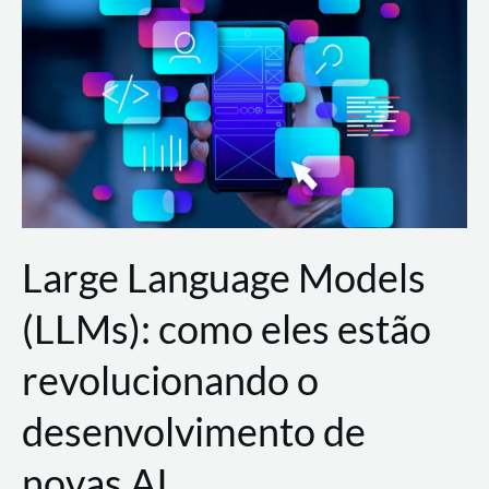
de
dados
para
a
AWS?
Large Language Models
(LLMs): como eles estão
revolucionando o
desenvolvimento de
novas AI