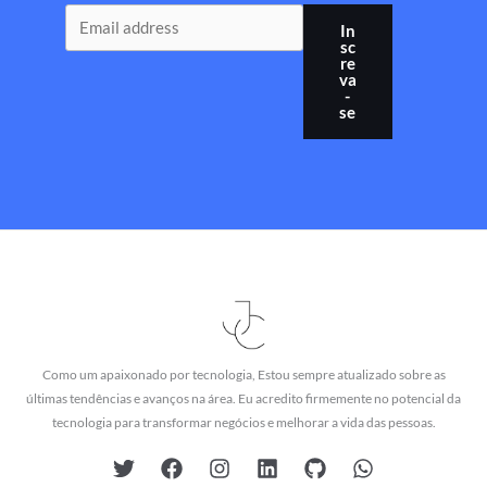
In
sc
re
va
-
se
Como um apaixonado por tecnologia, Estou sempre atualizado sobre as
últimas tendências e avanços na área. Eu acredito firmemente no potencial da
tecnologia para transformar negócios e melhorar a vida das pessoas.