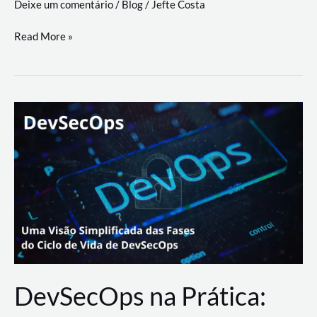
Deixe um comentário
/
Blog
/
Jefte Costa
a
workflows
teste
Read More »
triangulares
de
palyer
do
Youtube
Lance
Rural
DevSecOps na Prática: