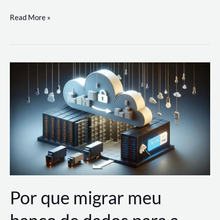
Utilizando
Read More »
as
Soluções
de
IA
Generativa
na
AWS
Por que migrar meu