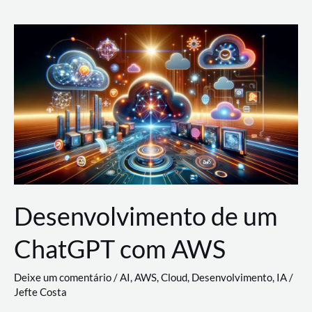
e
Acesso
(IAM)
na
Nuvem:
Google
Cloud,
AWS
e
Azure
Desenvolvimento de um
ChatGPT com AWS
Deixe um comentário
/
AI
,
AWS
,
Cloud
,
Desenvolvimento
,
IA
/
Jefte Costa