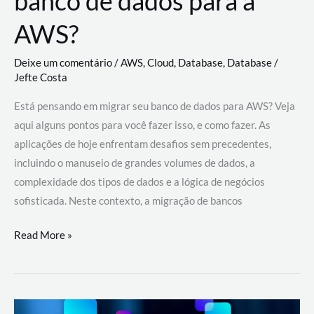
banco de dados para a
AWS?
Deixe um comentário
/
AWS
,
Cloud
,
Database
,
Database
/
Jefte Costa
Está pensando em migrar seu banco de dados para AWS? Veja
aqui alguns pontos para você fazer isso, e como fazer. As
aplicações de hoje enfrentam desafios sem precedentes,
incluindo o manuseio de grandes volumes de dados, a
complexidade dos tipos de dados e a lógica de negócios
sofisticada. Neste contexto, a migração de bancos
Por
Read More »
que
migrar
meu
banco