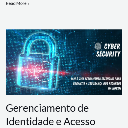
DevSecOps
Read More »
na
Prática:
Integrando
Desenvolvimento,
Segurança
e
Operações
Gerenciamento de
Identidade e Acesso