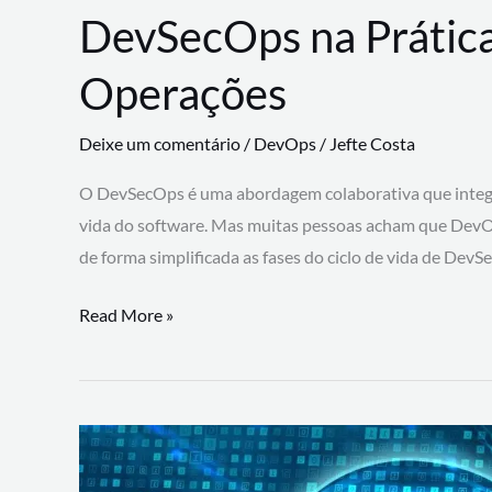
DevSecOps na Prática
Operações
Deixe um comentário
/
DevOps
/
Jefte Costa
O DevSecOps é uma abordagem colaborativa que integra
vida do software. Mas muitas pessoas acham que DevO
de forma simplificada as fases do ciclo de vida de Dev
DevSecOps
Read More »
na
Prática:
Integrando
Desenvolvimento,
Segurança