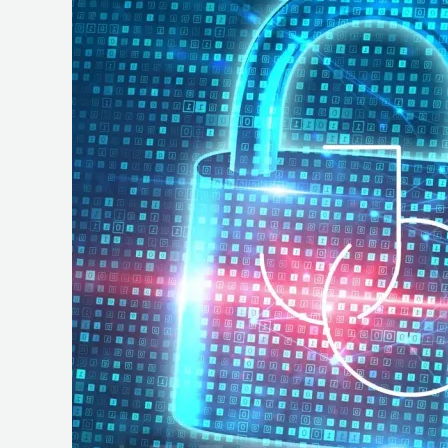
e
Operações