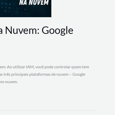
na Nuvem: Google
vem. Ao utilizar IAM, você pode controlar quem tem
 as três principais plataformas de nuvem – Google
 em nuvem.