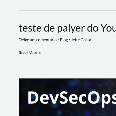
CLI
revoluciona
fluxos
teste de palyer do Yo
de
trabalho
Deixe um comentário
/
Blog
/
Jefte Costa
com
suporte
teste
Read More »
a
de
workflows
palyer
triangulares
do
Youtube
Lance
Rural