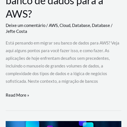
banco de dados para a
AWS?
Deixe um comentário
/
AWS
,
Cloud
,
Database
,
Database
/
Jefte Costa
Está pensando em migrar seu banco de dados para AWS? Veja
aqui alguns pontos para você fazer isso, e como fazer. As
aplicações de hoje enfrentam desafios sem precedentes,
incluindo o manuseio de grandes volumes de dados, a
complexidade dos tipos de dados e a lógica de negócios
sofisticada. Neste contexto, a migração de bancos
Por
Read More »
que
migrar
meu
banco