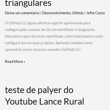
triangulares
Deixe um comentário
/
Desenvolvimento
,
Github
/
Jefte Costa
O GitHub CLI agora oferece suporte aprimorado para
configurações comuns do Git em workflows triangulares.
Descubra o que são esses workflows, como funcionam e como
configurá-los em seus projetos. Aprenda também como
aproveitar esses recursos usando o GitHub CLI.
GitHub
Read More »
CLI
revoluciona
fluxos
teste de palyer do
de
trabalho
Youtube Lance Rural
com
suporte