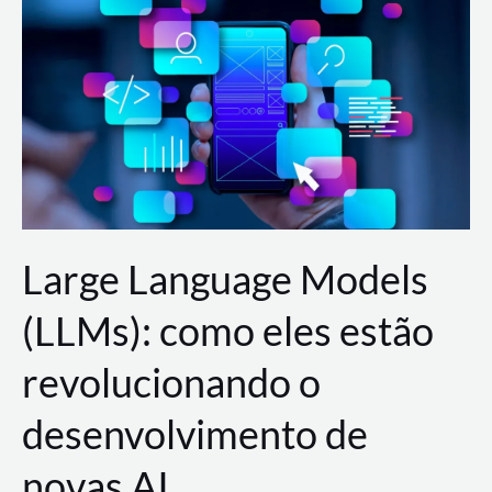
de
dados
para
a
AWS?
Large Language Models
(LLMs): como eles estão
revolucionando o
desenvolvimento de
novas AI