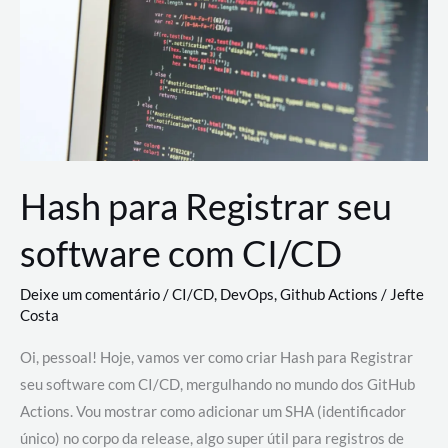
estão
revolucionando
o
desenvolvimento
de
novas
AI
Hash para Registrar seu
software com CI/CD
Deixe um comentário
/
CI/CD
,
DevOps
,
Github Actions
/
Jefte
Costa
Oi, pessoal! Hoje, vamos ver como criar Hash para Registrar
seu software com CI/CD, mergulhando no mundo dos GitHub
Actions. Vou mostrar como adicionar um SHA (identificador
único) no corpo da release, algo super útil para registros de