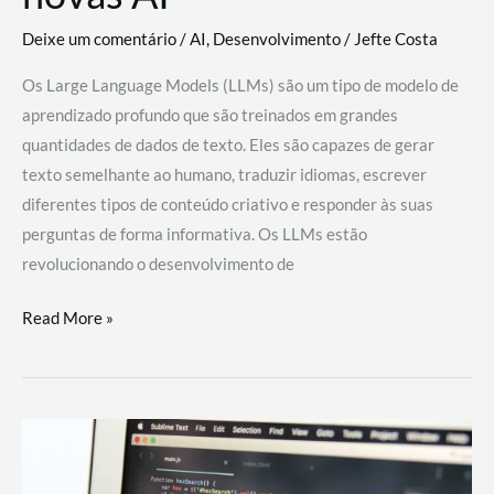
Deixe um comentário
/
AI
,
Desenvolvimento
/
Jefte Costa
Os Large Language Models (LLMs) são um tipo de modelo de
aprendizado profundo que são treinados em grandes
quantidades de dados de texto. Eles são capazes de gerar
texto semelhante ao humano, traduzir idiomas, escrever
diferentes tipos de conteúdo criativo e responder às suas
perguntas de forma informativa. Os LLMs estão
revolucionando o desenvolvimento de
Large
Read More »
Language
Models
(LLMs):
como
eles