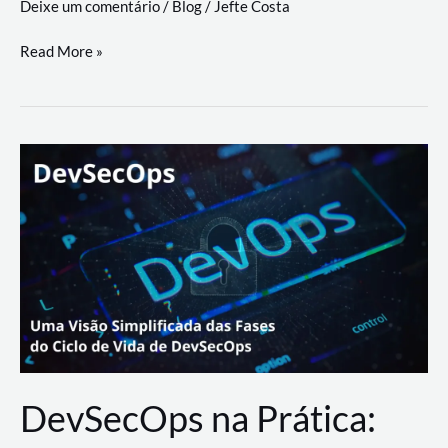
Deixe um comentário
/
Blog
/
Jefte Costa
a
workflows
teste
Read More »
triangulares
de
palyer
do
Youtube
Lance
Rural
DevSecOps na Prática: