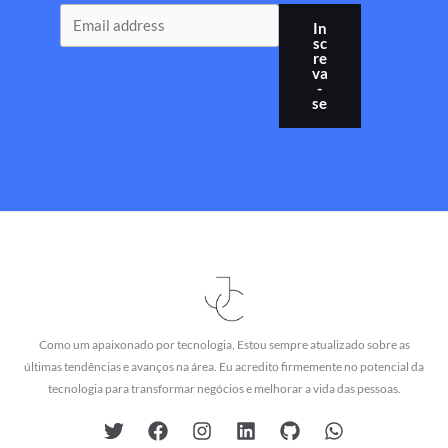
In
sc
re
va
-
se
Como um apaixonado por tecnologia, Estou sempre atualizado sobre as
últimas tendências e avanços na área. Eu acredito firmemente no potencial da
tecnologia para transformar negócios e melhorar a vida das pessoas.