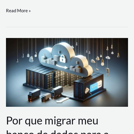
Utilizando
Read More »
as
Soluções
de
IA
Generativa
na
AWS
Por que migrar meu