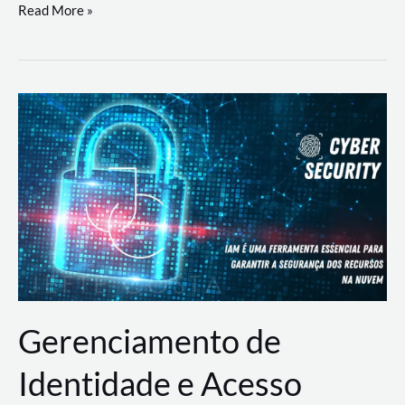
DevSecOps
Read More »
na
Prática:
Integrando
Desenvolvimento,
Segurança
e
Operações
Gerenciamento de
Identidade e Acesso