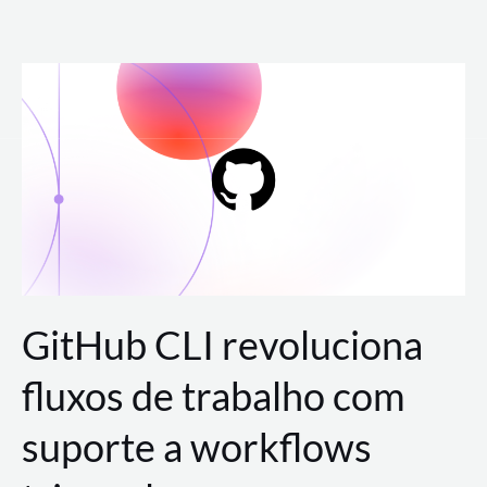
Ir
para
o
conteúdo
GitHub CLI revoluciona
fluxos de trabalho com
suporte a workflows