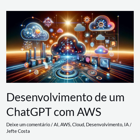
e
Acesso
(IAM)
na
Nuvem:
Google
Cloud,
AWS
e
Azure
Desenvolvimento de um
ChatGPT com AWS
Deixe um comentário
/
AI
,
AWS
,
Cloud
,
Desenvolvimento
,
IA
/
Jefte Costa