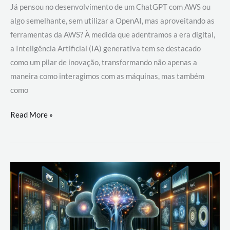
Já pensou no desenvolvimento de um ChatGPT com AWS ou
algo semelhante, sem utilizar a OpenAI, mas aproveitando as
ferramentas da AWS? À medida que adentramos a era digital,
a Inteligência Artificial (IA) generativa tem se destacado
como um pilar de inovação, transformando não apenas a
maneira como interagimos com as máquinas, mas também
como
Desenvolvimento
Read More »
de
um
ChatGPT
com
AWS