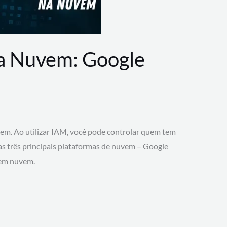
na Nuvem: Google
vem. Ao utilizar IAM, você pode controlar quem tem
 as três principais plataformas de nuvem – Google
 em nuvem.