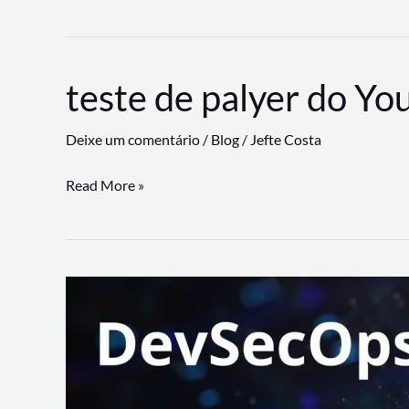
CLI
revoluciona
fluxos
teste de palyer do Yo
de
trabalho
Deixe um comentário
/
Blog
/
Jefte Costa
com
suporte
teste
Read More »
a
de
workflows
palyer
triangulares
do
Youtube
Lance
Rural