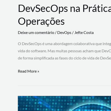
DevSecOps na Prática
Operações
Deixe um comentário
/
DevOps
/
Jefte Costa
O DevSecOps é uma abordagem colaborativa que integra
vida do software. Mas muitas pessoas acham que DevO
de forma simplificada as fases do ciclo de vida de Dev
DevSecOps
Read More »
na
Prática:
Integrando
Desenvolvimento,
Segurança