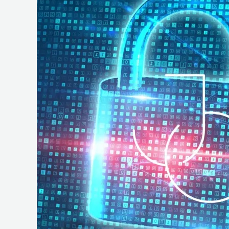
e
Operações