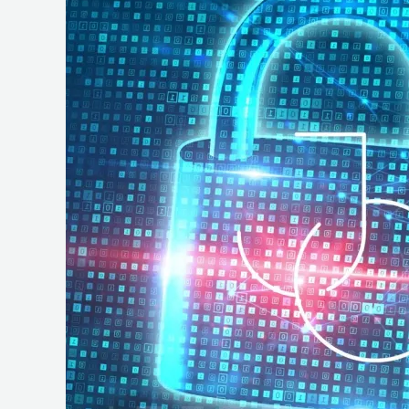
e
Operações