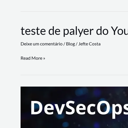
CLI
revoluciona
fluxos
teste de palyer do Yo
de
trabalho
Deixe um comentário
/
Blog
/
Jefte Costa
com
suporte
teste
Read More »
a
de
workflows
palyer
triangulares
do
Youtube
Lance
Rural