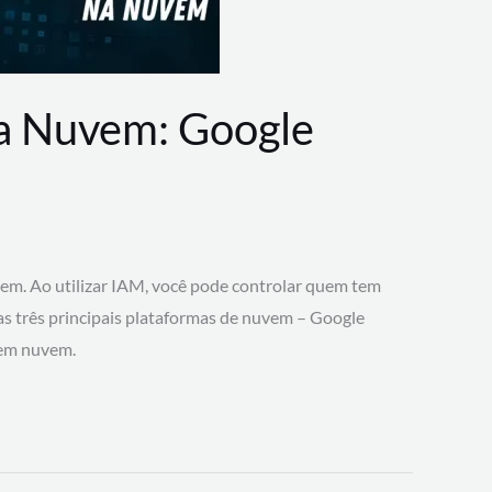
na Nuvem: Google
vem. Ao utilizar IAM, você pode controlar quem tem
 as três principais plataformas de nuvem – Google
 em nuvem.