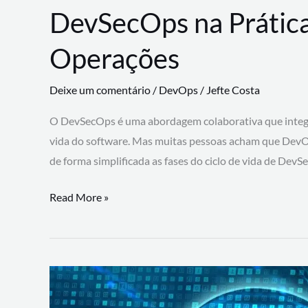
DevSecOps na Prática
Operações
Deixe um comentário
/
DevOps
/
Jefte Costa
O DevSecOps é uma abordagem colaborativa que integra
vida do software. Mas muitas pessoas acham que DevO
de forma simplificada as fases do ciclo de vida de Dev
DevSecOps
Read More »
na
Prática:
Integrando
Desenvolvimento,
Segurança