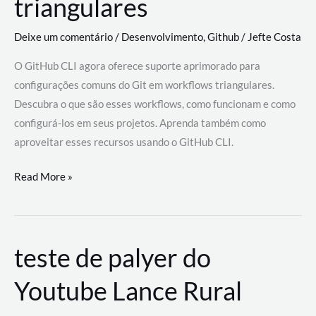
triangulares
Deixe um comentário
/
Desenvolvimento
,
Github
/
Jefte Costa
O GitHub CLI agora oferece suporte aprimorado para
configurações comuns do Git em workflows triangulares.
Descubra o que são esses workflows, como funcionam e como
configurá-los em seus projetos. Aprenda também como
aproveitar esses recursos usando o GitHub CLI.
GitHub
Read More »
CLI
revoluciona
fluxos
teste de palyer do
de
trabalho
Youtube Lance Rural
com
suporte