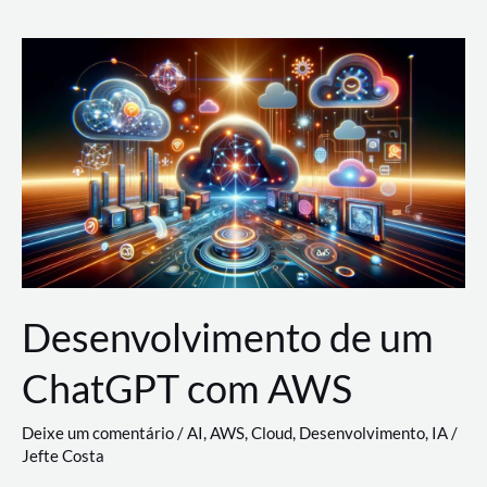
e
Acesso
(IAM)
na
Nuvem:
Google
Cloud,
AWS
e
Azure
Desenvolvimento de um
ChatGPT com AWS
Deixe um comentário
/
AI
,
AWS
,
Cloud
,
Desenvolvimento
,
IA
/
Jefte Costa