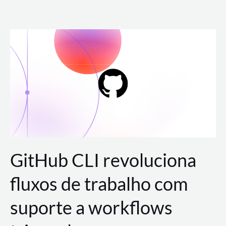
Ir
para
o
conteúdo
GitHub CLI revoluciona
fluxos de trabalho com
suporte a workflows