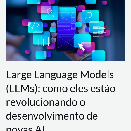
de
dados
para
a
AWS?
Large Language Models
(LLMs): como eles estão
revolucionando o
desenvolvimento de
novas AI