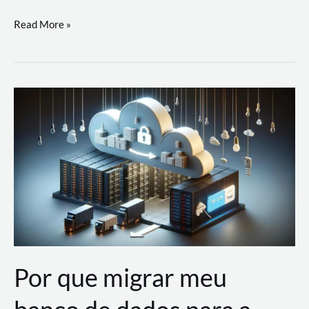
Utilizando
Read More »
as
Soluções
de
IA
Generativa
na
AWS
Por que migrar meu