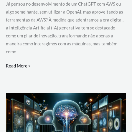
Já pensou no desenvolvimento de um ChatGPT com AWS ou
algo semelhante, sem utilizar a OpenAI, mas aproveitando as
ferramentas da AWS? À medida que adentramos a era digital,
a Inteligência Artificial (IA) generativa tem se destacado
como um pilar de inovação, transformando não apenas a
maneira como interagimos com as máquinas, mas também
como
Desenvolvimento
Read More »
de
um
ChatGPT
com
AWS