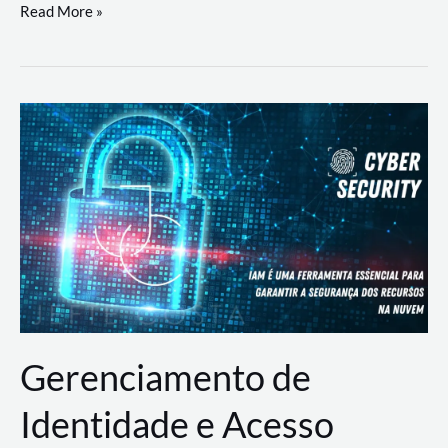
DevSecOps
Read More »
na
Prática:
Integrando
Desenvolvimento,
Segurança
e
Operações
Gerenciamento de
Identidade e Acesso