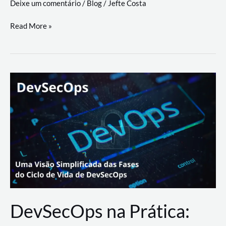
Deixe um comentário
/
Blog
/
Jefte Costa
a
workflows
teste
Read More »
triangulares
de
palyer
do
Youtube
Lance
Rural
DevSecOps na Prática: