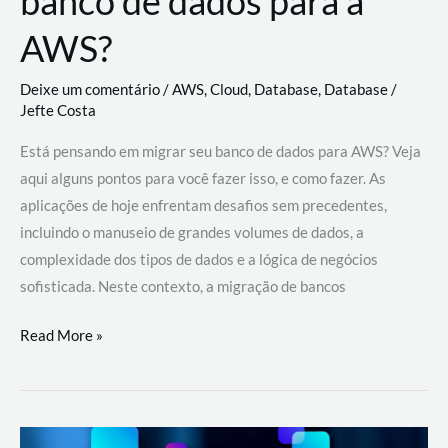
banco de dados para a
AWS?
Deixe um comentário
/
AWS
,
Cloud
,
Database
,
Database
/
Jefte Costa
Está pensando em migrar seu banco de dados para AWS? Veja
aqui alguns pontos para você fazer isso, e como fazer. As
aplicações de hoje enfrentam desafios sem precedentes,
incluindo o manuseio de grandes volumes de dados, a
complexidade dos tipos de dados e a lógica de negócios
sofisticada. Neste contexto, a migração de bancos
Por
Read More »
que
migrar
meu
banco