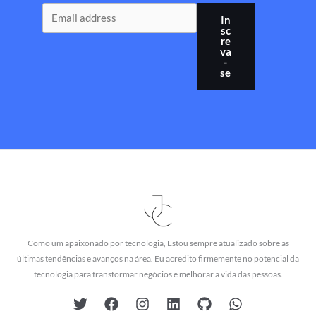
In
sc
re
va
-
se
Como um apaixonado por tecnologia, Estou sempre atualizado sobre as
últimas tendências e avanços na área. Eu acredito firmemente no potencial da
tecnologia para transformar negócios e melhorar a vida das pessoas.