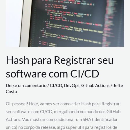
estão
revolucionando
o
desenvolvimento
de
novas
AI
Hash para Registrar seu
software com CI/CD
Deixe um comentário
/
CI/CD
,
DevOps
,
Github Actions
/
Jefte
Costa
Oi, pessoal! Hoje, vamos ver como criar Hash para Registrar
seu software com CI/CD, mergulhando no mundo dos GitHub
Actions. Vou mostrar como adicionar um SHA (identificador
único) no corpo da release, algo super útil para registros de