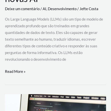
Deixe um comentário
/
AI
,
Desenvolvimento
/
Jefte Costa
Os Large Language Models (LLMs) são um tipo de modelo de
aprendizado profundo que são treinados em grandes
quantidades de dados de texto. Eles são capazes de gerar
texto semelhante ao humano, traduzir idiomas, escrever
diferentes tipos de conteúdo criativo e responder às suas
perguntas de forma informativa. Os LLMs estão
revolucionando o desenvolvimento de
Large
Read More »
Language
Models
(LLMs):
como
eles