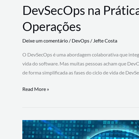
DevSecOps na Prática
Operações
Deixe um comentário
/
DevOps
/
Jefte Costa
O DevSecOps é uma abordagem colaborativa que integra
vida do software. Mas muitas pessoas acham que DevO
de forma simplificada as fases do ciclo de vida de Dev
DevSecOps
Read More »
na
Prática:
Integrando
Desenvolvimento,
Segurança