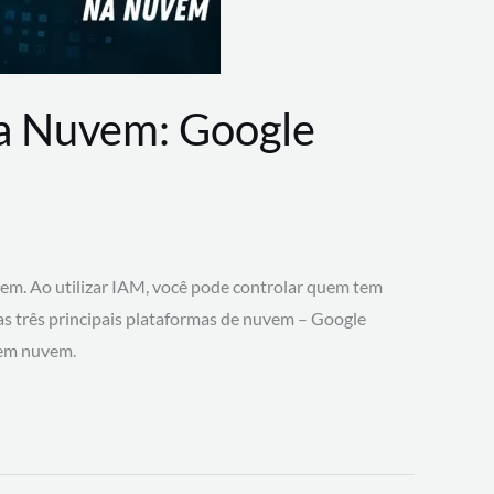
na Nuvem: Google
vem. Ao utilizar IAM, você pode controlar quem tem
 as três principais plataformas de nuvem – Google
 em nuvem.