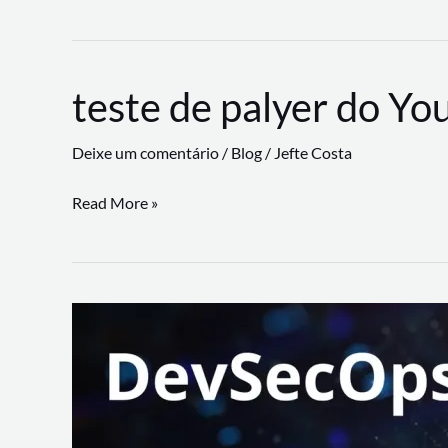
CLI
revoluciona
fluxos
teste de palyer do Yo
de
trabalho
Deixe um comentário
/
Blog
/
Jefte Costa
com
suporte
teste
Read More »
a
de
workflows
palyer
triangulares
do
Youtube
Lance
Rural