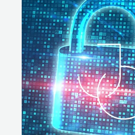
e
Operações