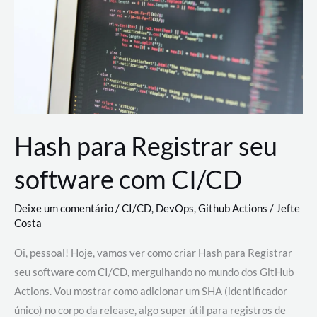
estão
revolucionando
o
desenvolvimento
de
novas
AI
Hash para Registrar seu
software com CI/CD
Deixe um comentário
/
CI/CD
,
DevOps
,
Github Actions
/
Jefte
Costa
Oi, pessoal! Hoje, vamos ver como criar Hash para Registrar
seu software com CI/CD, mergulhando no mundo dos GitHub
Actions. Vou mostrar como adicionar um SHA (identificador
único) no corpo da release, algo super útil para registros de