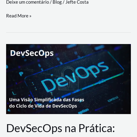
Deixe um comentário
/
Blog
/
Jefte Costa
a
workflows
teste
Read More »
triangulares
de
palyer
do
Youtube
Lance
Rural
DevSecOps na Prática: