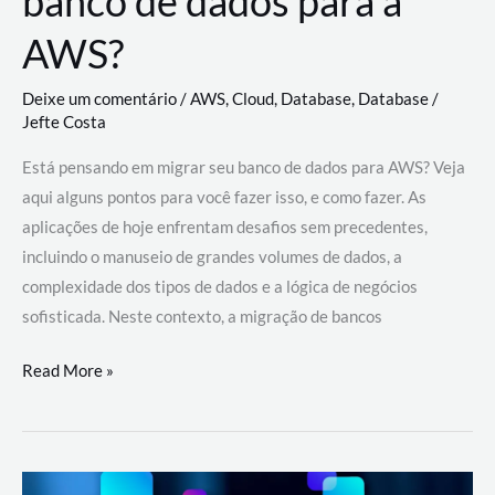
banco de dados para a
AWS?
Deixe um comentário
/
AWS
,
Cloud
,
Database
,
Database
/
Jefte Costa
Está pensando em migrar seu banco de dados para AWS? Veja
aqui alguns pontos para você fazer isso, e como fazer. As
aplicações de hoje enfrentam desafios sem precedentes,
incluindo o manuseio de grandes volumes de dados, a
complexidade dos tipos de dados e a lógica de negócios
sofisticada. Neste contexto, a migração de bancos
Por
Read More »
que
migrar
meu
banco