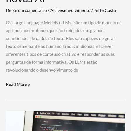
Deixe um comentário
/
AI
,
Desenvolvimento
/
Jefte Costa
Os Large Language Models (LLMs) são um tipo de modelo de
aprendizado profundo que são treinados em grandes
quantidades de dados de texto. Eles são capazes de gerar
texto semelhante ao humano, traduzir idiomas, escrever
diferentes tipos de conteúdo criativo e responder às suas
perguntas de forma informativa. Os LLMs estão
revolucionando o desenvolvimento de
Large
Read More »
Language
Models
(LLMs):
como
eles