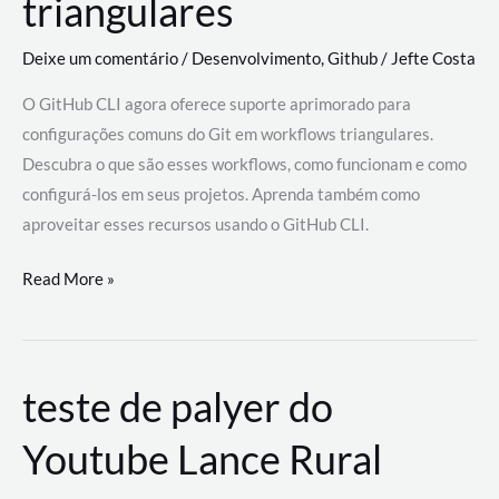
triangulares
Deixe um comentário
/
Desenvolvimento
,
Github
/
Jefte Costa
O GitHub CLI agora oferece suporte aprimorado para
configurações comuns do Git em workflows triangulares.
Descubra o que são esses workflows, como funcionam e como
configurá-los em seus projetos. Aprenda também como
aproveitar esses recursos usando o GitHub CLI.
GitHub
Read More »
CLI
revoluciona
fluxos
teste de palyer do
de
trabalho
Youtube Lance Rural
com
suporte