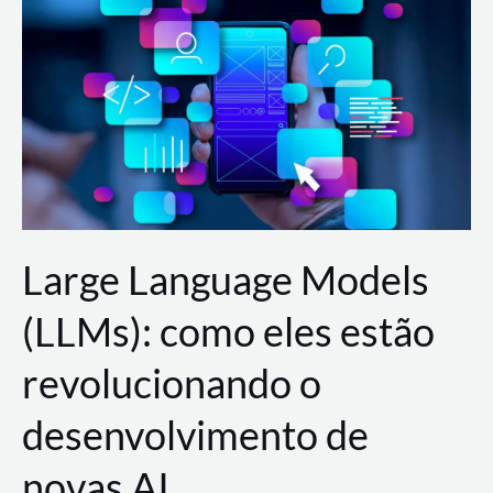
de
dados
para
a
AWS?
Large Language Models
(LLMs): como eles estão
revolucionando o
desenvolvimento de
novas AI