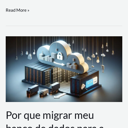
Utilizando
Read More »
as
Soluções
de
IA
Generativa
na
AWS
Por que migrar meu