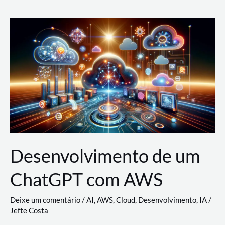
e
Acesso
(IAM)
na
Nuvem:
Google
Cloud,
AWS
e
Azure
Desenvolvimento de um
ChatGPT com AWS
Deixe um comentário
/
AI
,
AWS
,
Cloud
,
Desenvolvimento
,
IA
/
Jefte Costa