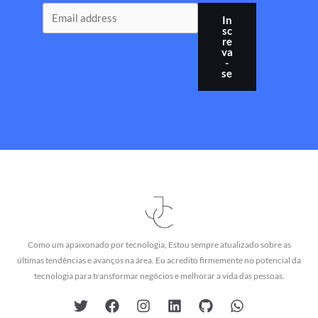
In
sc
re
va
-
se
Como um apaixonado por tecnologia, Estou sempre atualizado sobre as
últimas tendências e avanços na área. Eu acredito firmemente no potencial da
tecnologia para transformar negócios e melhorar a vida das pessoas.