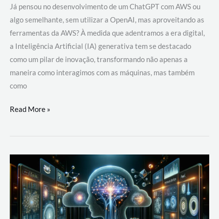
Já pensou no desenvolvimento de um ChatGPT com AWS ou
algo semelhante, sem utilizar a OpenAI, mas aproveitando as
ferramentas da AWS? À medida que adentramos a era digital,
a Inteligência Artificial (IA) generativa tem se destacado
como um pilar de inovação, transformando não apenas a
maneira como interagimos com as máquinas, mas também
como
Desenvolvimento
Read More »
de
um
ChatGPT
com
AWS