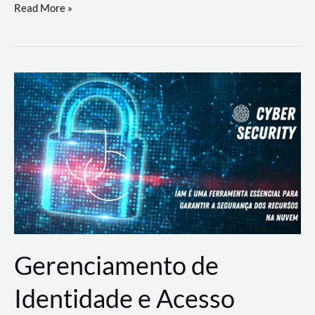
DevSecOps
Read More »
na
Prática:
Integrando
Desenvolvimento,
Segurança
e
Operações
Gerenciamento de
Identidade e Acesso