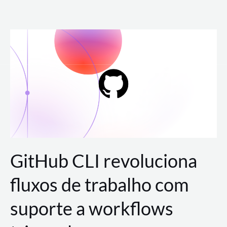
Ir
para
o
conteúdo
GitHub CLI revoluciona
fluxos de trabalho com
suporte a workflows