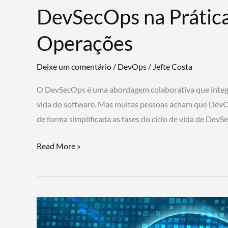
DevSecOps na Prática
Operações
Deixe um comentário
/
DevOps
/
Jefte Costa
O DevSecOps é uma abordagem colaborativa que integra
vida do software. Mas muitas pessoas acham que DevO
de forma simplificada as fases do ciclo de vida de Dev
DevSecOps
Read More »
na
Prática:
Integrando
Desenvolvimento,
Segurança