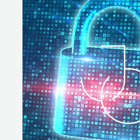
e
Operações