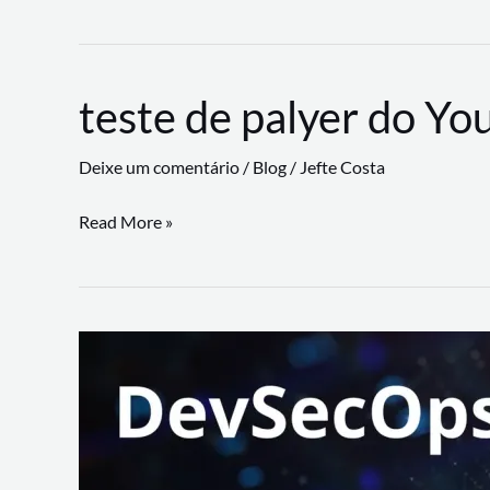
CLI
revoluciona
fluxos
teste de palyer do Yo
de
trabalho
Deixe um comentário
/
Blog
/
Jefte Costa
com
suporte
teste
Read More »
a
de
workflows
palyer
triangulares
do
Youtube
Lance
Rural