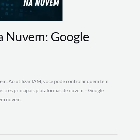
na Nuvem: Google
vem. Ao utilizar IAM, você pode controlar quem tem
 as três principais plataformas de nuvem – Google
 em nuvem.