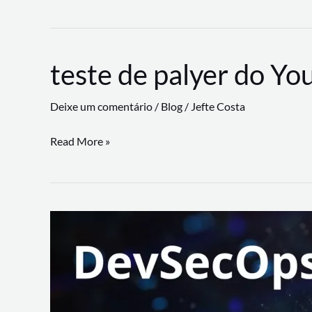
CLI
revoluciona
fluxos
teste de palyer do Yo
de
trabalho
Deixe um comentário
/
Blog
/
Jefte Costa
com
suporte
teste
Read More »
a
de
workflows
palyer
triangulares
do
Youtube
Lance
Rural