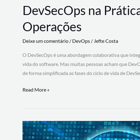
DevSecOps na Prática
Operações
Deixe um comentário
/
DevOps
/
Jefte Costa
O DevSecOps é uma abordagem colaborativa que integra
vida do software. Mas muitas pessoas acham que DevO
de forma simplificada as fases do ciclo de vida de Dev
DevSecOps
Read More »
na
Prática:
Integrando
Desenvolvimento,
Segurança