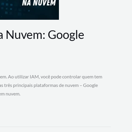
na Nuvem: Google
vem. Ao utilizar IAM, você pode controlar quem tem
 as três principais plataformas de nuvem – Google
 em nuvem.