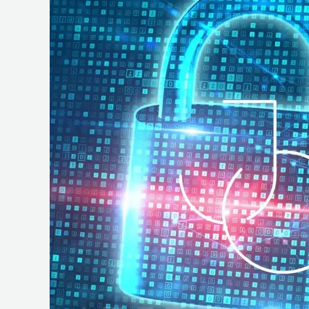
e
Operações