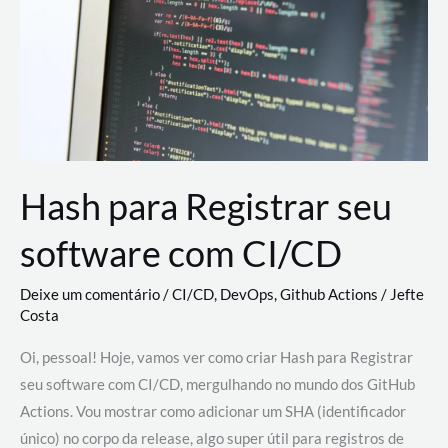
estão
revolucionando
o
desenvolvimento
de
novas
AI
Hash para Registrar seu
software com CI/CD
Deixe um comentário
/
CI/CD
,
DevOps
,
Github Actions
/
Jefte
Costa
Oi, pessoal! Hoje, vamos ver como criar Hash para Registrar
seu software com CI/CD, mergulhando no mundo dos GitHub
Actions. Vou mostrar como adicionar um SHA (identificador
único) no corpo da release, algo super útil para registros de