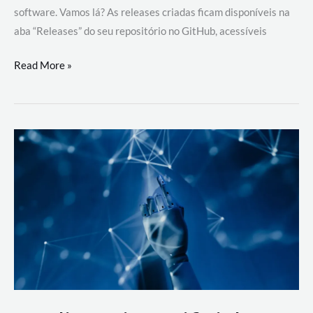
software. Vamos lá? As releases criadas ficam disponíveis na
aba “Releases” do seu repositório no GitHub, acessíveis
Hash
Read More »
para
Registrar
seu
software
com
CI/CD