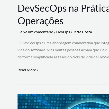
DevSecOps na Prática
Operações
Deixe um comentário
/
DevOps
/
Jefte Costa
O DevSecOps é uma abordagem colaborativa que integra
vida do software. Mas muitas pessoas acham que DevO
de forma simplificada as fases do ciclo de vida de Dev
DevSecOps
Read More »
na
Prática:
Integrando
Desenvolvimento,
Segurança