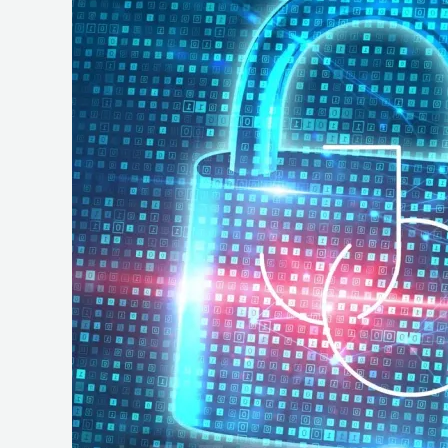
e
Operações