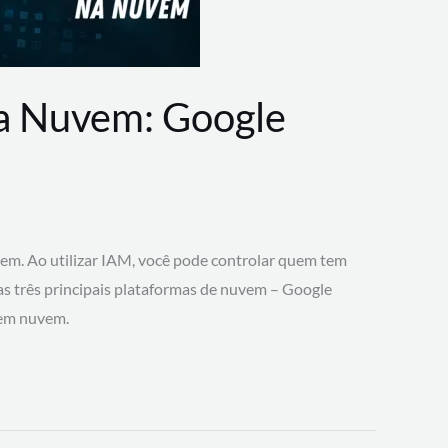
na Nuvem: Google
vem. Ao utilizar IAM, você pode controlar quem tem
 as três principais plataformas de nuvem – Google
 em nuvem.