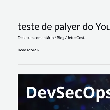
CLI
revoluciona
fluxos
teste de palyer do Yo
de
trabalho
Deixe um comentário
/
Blog
/
Jefte Costa
com
suporte
teste
Read More »
a
de
workflows
palyer
triangulares
do
Youtube
Lance
Rural