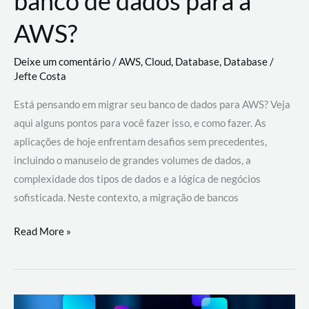
banco de dados para a
AWS?
Deixe um comentário
/
AWS
,
Cloud
,
Database
,
Database
/
Jefte Costa
Está pensando em migrar seu banco de dados para AWS? Veja
aqui alguns pontos para você fazer isso, e como fazer. As
aplicações de hoje enfrentam desafios sem precedentes,
incluindo o manuseio de grandes volumes de dados, a
complexidade dos tipos de dados e a lógica de negócios
sofisticada. Neste contexto, a migração de bancos
Por
Read More »
que
migrar
meu
banco