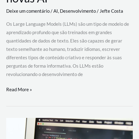
Deixe um comentário
/
AI
,
Desenvolvimento
/
Jefte Costa
Os Large Language Models (LLMs) são um tipo de modelo de
aprendizado profundo que são treinados em grandes
quantidades de dados de texto. Eles são capazes de gerar
texto semelhante ao humano, traduzir idiomas, escrever
diferentes tipos de conteúdo criativo e responder às suas
perguntas de forma informativa. Os LLMs estão
revolucionando o desenvolvimento de
Large
Read More »
Language
Models
(LLMs):
como
eles