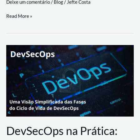
Deixe um comentário
/
Blog
/
Jefte Costa
a
workflows
teste
Read More »
triangulares
de
palyer
do
Youtube
Lance
Rural
DevSecOps na Prática: