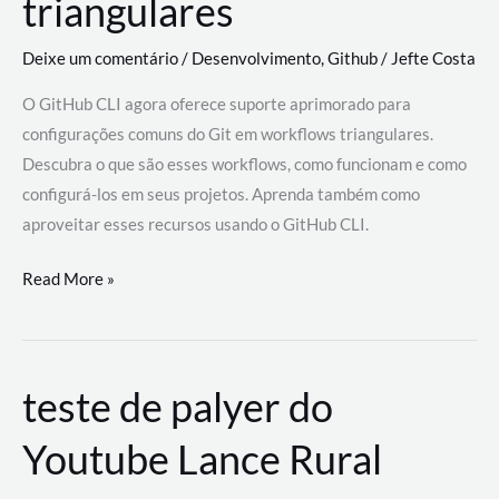
triangulares
Deixe um comentário
/
Desenvolvimento
,
Github
/
Jefte Costa
O GitHub CLI agora oferece suporte aprimorado para
configurações comuns do Git em workflows triangulares.
Descubra o que são esses workflows, como funcionam e como
configurá-los em seus projetos. Aprenda também como
aproveitar esses recursos usando o GitHub CLI.
GitHub
Read More »
CLI
revoluciona
fluxos
teste de palyer do
de
trabalho
Youtube Lance Rural
com
suporte