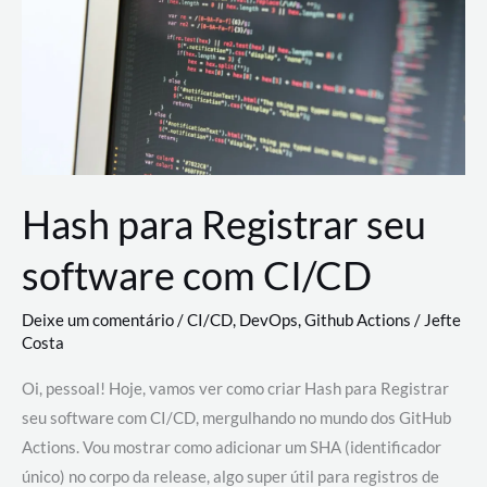
estão
revolucionando
o
desenvolvimento
de
novas
AI
Hash para Registrar seu
software com CI/CD
Deixe um comentário
/
CI/CD
,
DevOps
,
Github Actions
/
Jefte
Costa
Oi, pessoal! Hoje, vamos ver como criar Hash para Registrar
seu software com CI/CD, mergulhando no mundo dos GitHub
Actions. Vou mostrar como adicionar um SHA (identificador
único) no corpo da release, algo super útil para registros de