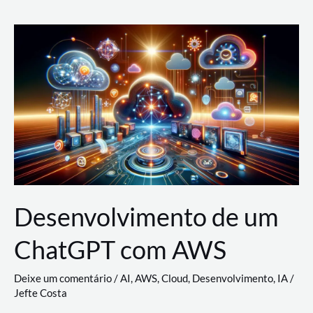
e
Acesso
(IAM)
na
Nuvem:
Google
Cloud,
AWS
e
Azure
Desenvolvimento de um
ChatGPT com AWS
Deixe um comentário
/
AI
,
AWS
,
Cloud
,
Desenvolvimento
,
IA
/
Jefte Costa