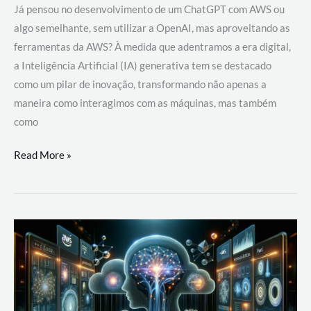
Já pensou no desenvolvimento de um ChatGPT com AWS ou
algo semelhante, sem utilizar a OpenAI, mas aproveitando as
ferramentas da AWS? À medida que adentramos a era digital,
a Inteligência Artificial (IA) generativa tem se destacado
como um pilar de inovação, transformando não apenas a
maneira como interagimos com as máquinas, mas também
como
Desenvolvimento
Read More »
de
um
ChatGPT
com
AWS