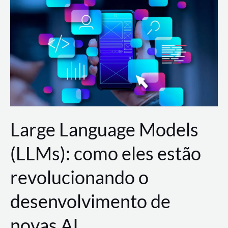
de
dados
para
a
AWS?
Large Language Models
(LLMs): como eles estão
revolucionando o
desenvolvimento de
novas AI