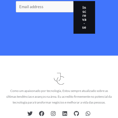
In
sc
re
va
-
se
Como um apaixonado por tecnologia, Estou sempre atualizado sobre as
últimas tendências e avanços na área. Eu acredito firmemente no potencial da
tecnologia para transformar negócios e melhorar a vida das pessoas.