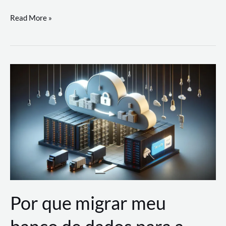
Utilizando
Read More »
as
Soluções
de
IA
Generativa
na
AWS
Por que migrar meu