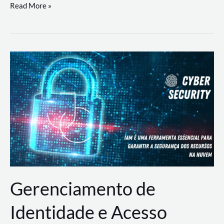
DevSecOps
Read More »
na
Prática:
Integrando
Desenvolvimento,
Segurança
e
Operações
Gerenciamento de
Identidade e Acesso