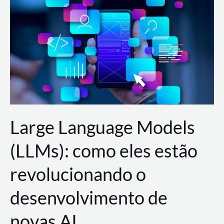
de
dados
para
a
AWS?
Large Language Models
(LLMs): como eles estão
revolucionando o
desenvolvimento de
novas AI