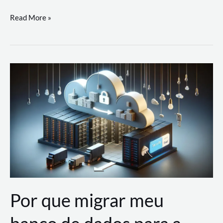
Utilizando
Read More »
as
Soluções
de
IA
Generativa
na
AWS
Por que migrar meu