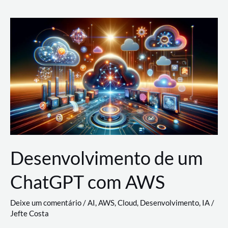
e
Acesso
(IAM)
na
Nuvem:
Google
Cloud,
AWS
e
Azure
Desenvolvimento de um
ChatGPT com AWS
Deixe um comentário
/
AI
,
AWS
,
Cloud
,
Desenvolvimento
,
IA
/
Jefte Costa