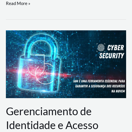
DevSecOps
Read More »
na
Prática:
Integrando
Desenvolvimento,
Segurança
e
Operações
Gerenciamento de
Identidade e Acesso