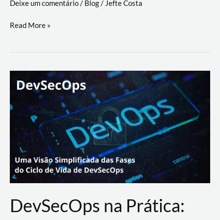
Deixe um comentário
/
Blog
/
Jefte Costa
a
workflows
teste
Read More »
triangulares
de
palyer
do
Youtube
Lance
Rural
DevSecOps na Prática: