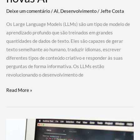
Deixe um comentário
/
AI
,
Desenvolvimento
/
Jefte Costa
Os Large Language Models (LLMs) são um tipo de modelo de
aprendizado profundo que são treinados em grandes
quantidades de dados de texto. Eles são capazes de gerar
texto semelhante ao humano, traduzir idiomas, escrever
diferentes tipos de conteúdo criativo e responder às suas
perguntas de forma informativa. Os LLMs estão
revolucionando o desenvolvimento de
Large
Read More »
Language
Models
(LLMs):
como
eles