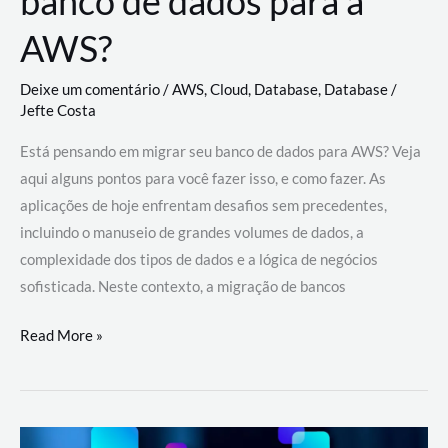
banco de dados para a
AWS?
Deixe um comentário
/
AWS
,
Cloud
,
Database
,
Database
/
Jefte Costa
Está pensando em migrar seu banco de dados para AWS? Veja
aqui alguns pontos para você fazer isso, e como fazer. As
aplicações de hoje enfrentam desafios sem precedentes,
incluindo o manuseio de grandes volumes de dados, a
complexidade dos tipos de dados e a lógica de negócios
sofisticada. Neste contexto, a migração de bancos
Por
Read More »
que
migrar
meu
banco