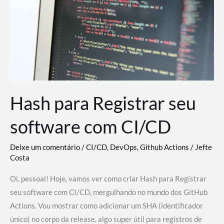
estão
revolucionando
o
desenvolvimento
de
novas
AI
Hash para Registrar seu
software com CI/CD
Deixe um comentário
/
CI/CD
,
DevOps
,
Github Actions
/
Jefte
Costa
Oi, pessoal! Hoje, vamos ver como criar Hash para Registrar
seu software com CI/CD, mergulhando no mundo dos GitHub
Actions. Vou mostrar como adicionar um SHA (identificador
único) no corpo da release, algo super útil para registros de