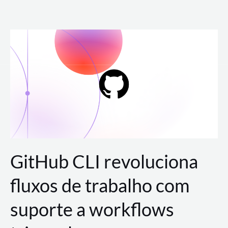
Ir
para
o
conteúdo
GitHub CLI revoluciona
fluxos de trabalho com
suporte a workflows