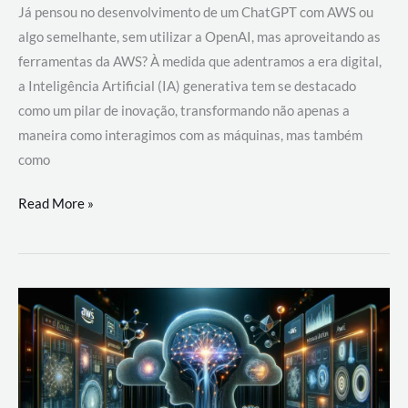
Já pensou no desenvolvimento de um ChatGPT com AWS ou
algo semelhante, sem utilizar a OpenAI, mas aproveitando as
ferramentas da AWS? À medida que adentramos a era digital,
a Inteligência Artificial (IA) generativa tem se destacado
como um pilar de inovação, transformando não apenas a
maneira como interagimos com as máquinas, mas também
como
Desenvolvimento
Read More »
de
um
ChatGPT
com
AWS