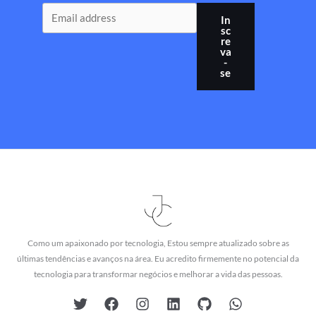
In
sc
re
va
-
se
Como um apaixonado por tecnologia, Estou sempre atualizado sobre as
últimas tendências e avanços na área. Eu acredito firmemente no potencial da
tecnologia para transformar negócios e melhorar a vida das pessoas.