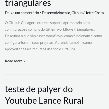
triangulares
Deixe um comentário
/
Desenvolvimento
,
Github
/
Jefte Costa
O GitHub CLI agora oferece suporte aprimorado para
configurações comuns do Git em workflows triangulares.
Descubra o que são esses workflows, como funcionam e como
configurá-los em seus projetos. Aprenda também como
aproveitar esses recursos usando o GitHub CLI.
GitHub
Read More »
CLI
revoluciona
fluxos
teste de palyer do
de
trabalho
Youtube Lance Rural
com
suporte