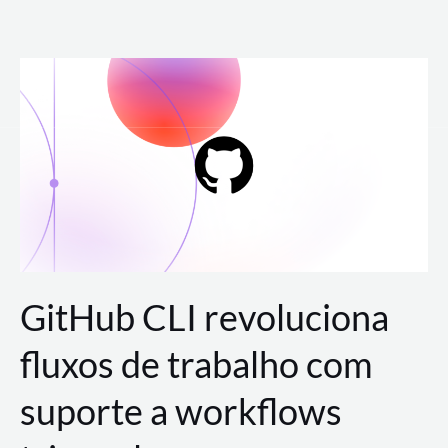
Ir
para
o
conteúdo
GitHub CLI revoluciona
fluxos de trabalho com
suporte a workflows