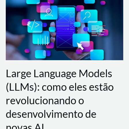
de
dados
para
a
AWS?
Large Language Models
(LLMs): como eles estão
revolucionando o
desenvolvimento de
novas AI