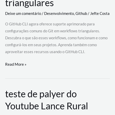
triangulares
Deixe um comentário
/
Desenvolvimento
,
Github
/
Jefte Costa
O GitHub CLI agora oferece suporte aprimorado para
configurações comuns do Git em workflows triangulares.
Descubra o que são esses workflows, como funcionam e como
configurá-los em seus projetos. Aprenda também como
aproveitar esses recursos usando o GitHub CLI.
GitHub
Read More »
CLI
revoluciona
fluxos
teste de palyer do
de
trabalho
Youtube Lance Rural
com
suporte