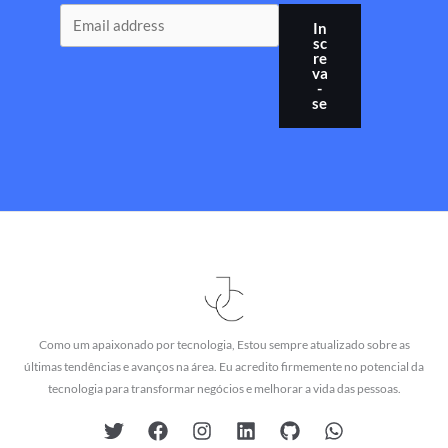
In
sc
re
va
-
se
Como um apaixonado por tecnologia, Estou sempre atualizado sobre as
últimas tendências e avanços na área. Eu acredito firmemente no potencial da
tecnologia para transformar negócios e melhorar a vida das pessoas.