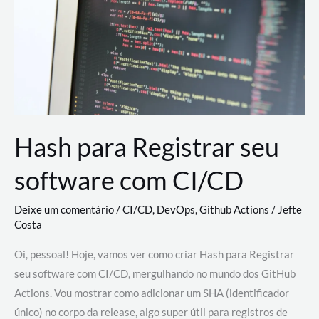
estão
revolucionando
o
desenvolvimento
de
novas
AI
Hash para Registrar seu
software com CI/CD
Deixe um comentário
/
CI/CD
,
DevOps
,
Github Actions
/
Jefte
Costa
Oi, pessoal! Hoje, vamos ver como criar Hash para Registrar
seu software com CI/CD, mergulhando no mundo dos GitHub
Actions. Vou mostrar como adicionar um SHA (identificador
único) no corpo da release, algo super útil para registros de