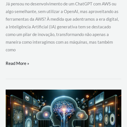
Já pensou no desenvolvimento de um ChatGPT com AWS ou
algo semelhante, sem utilizar a OpenAI, mas aproveitando as
ferramentas da AWS? À medida que adentramos a era digital,
a Inteligência Artificial (IA) generativa tem se destacado
como um pilar de inovação, transformando não apenas a
maneira como interagimos com as máquinas, mas também
como
Desenvolvimento
Read More »
de
um
ChatGPT
com
AWS