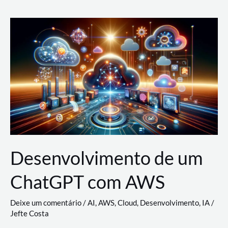
e
Acesso
(IAM)
na
Nuvem:
Google
Cloud,
AWS
e
Azure
Desenvolvimento de um
ChatGPT com AWS
Deixe um comentário
/
AI
,
AWS
,
Cloud
,
Desenvolvimento
,
IA
/
Jefte Costa