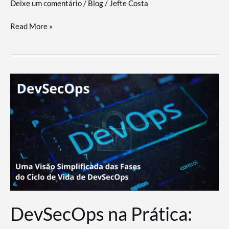
Deixe um comentário
/
Blog
/
Jefte Costa
a
workflows
teste
Read More »
triangulares
de
palyer
do
Youtube
Lance
Rural
DevSecOps na Prática: