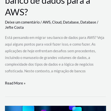
banco de dados para a
AWS?
Deixe um comentário
/
AWS
,
Cloud
,
Database
,
Database
/
Jefte Costa
Está pensando em migrar seu banco de dados para AWS? Veja
aqui alguns pontos para você fazer isso, e como fazer. As
aplicações de hoje enfrentam desafios sem precedentes,
incluindo o manuseio de grandes volumes de dados, a
complexidade dos tipos de dados e a lógica de negócios
sofisticada. Neste contexto, a migração de bancos
Por
Read More »
que
migrar
meu
banco