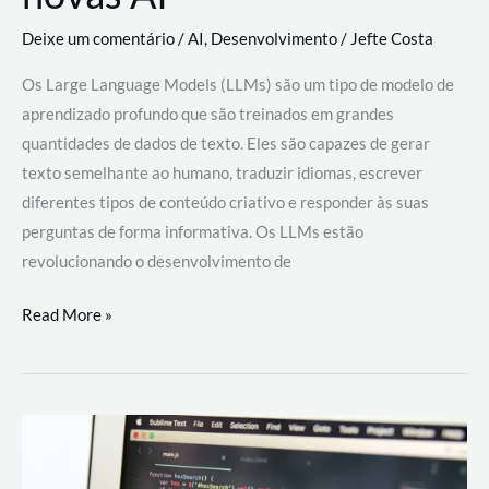
Deixe um comentário
/
AI
,
Desenvolvimento
/
Jefte Costa
Os Large Language Models (LLMs) são um tipo de modelo de
aprendizado profundo que são treinados em grandes
quantidades de dados de texto. Eles são capazes de gerar
texto semelhante ao humano, traduzir idiomas, escrever
diferentes tipos de conteúdo criativo e responder às suas
perguntas de forma informativa. Os LLMs estão
revolucionando o desenvolvimento de
Large
Read More »
Language
Models
(LLMs):
como
eles