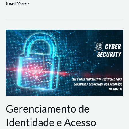
DevSecOps
Read More »
na
Prática:
Integrando
Desenvolvimento,
Segurança
e
Operações
Gerenciamento de
Identidade e Acesso