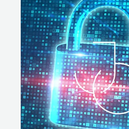
e
Operações