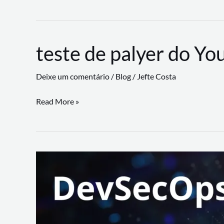
CLI
revoluciona
fluxos
teste de palyer do Yo
de
trabalho
Deixe um comentário
/
Blog
/
Jefte Costa
com
suporte
teste
Read More »
a
de
workflows
palyer
triangulares
do
Youtube
Lance
Rural