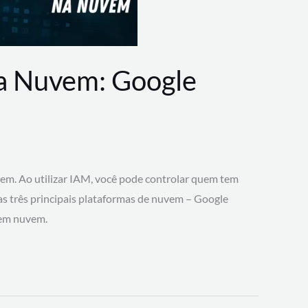
na Nuvem: Google
vem. Ao utilizar IAM, você pode controlar quem tem
 as três principais plataformas de nuvem – Google
 em nuvem.