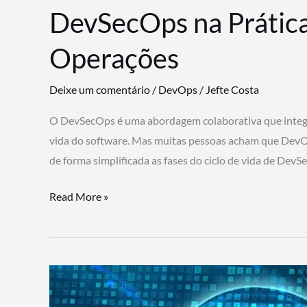
DevSecOps na Prática
Operações
Deixe um comentário
/
DevOps
/
Jefte Costa
O DevSecOps é uma abordagem colaborativa que integra
vida do software. Mas muitas pessoas acham que DevO
de forma simplificada as fases do ciclo de vida de Dev
DevSecOps
Read More »
na
Prática:
Integrando
Desenvolvimento,
Segurança