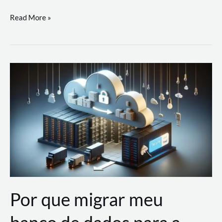
Utilizando
Read More »
as
Soluções
de
IA
Generativa
na
AWS
Por que migrar meu