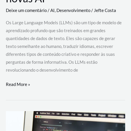
Deixe um comentário
/
AI
,
Desenvolvimento
/
Jefte Costa
Os Large Language Models (LLMs) são um tipo de modelo de
aprendizado profundo que são treinados em grandes
quantidades de dados de texto. Eles são capazes de gerar
texto semelhante ao humano, traduzir idiomas, escrever
diferentes tipos de conteúdo criativo e responder às suas
perguntas de forma informativa. Os LLMs estão
revolucionando o desenvolvimento de
Large
Read More »
Language
Models
(LLMs):
como
eles