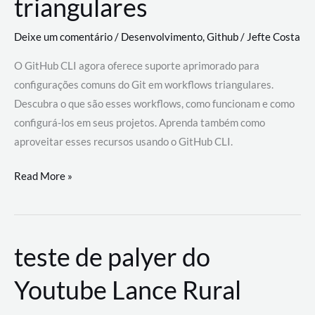
triangulares
Deixe um comentário
/
Desenvolvimento
,
Github
/
Jefte Costa
O GitHub CLI agora oferece suporte aprimorado para
configurações comuns do Git em workflows triangulares.
Descubra o que são esses workflows, como funcionam e como
configurá-los em seus projetos. Aprenda também como
aproveitar esses recursos usando o GitHub CLI.
GitHub
Read More »
CLI
revoluciona
fluxos
teste de palyer do
de
trabalho
Youtube Lance Rural
com
suporte