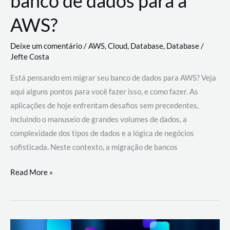
banco de dados para a
AWS?
Deixe um comentário
/
AWS
,
Cloud
,
Database
,
Database
/
Jefte Costa
Está pensando em migrar seu banco de dados para AWS? Veja
aqui alguns pontos para você fazer isso, e como fazer. As
aplicações de hoje enfrentam desafios sem precedentes,
incluindo o manuseio de grandes volumes de dados, a
complexidade dos tipos de dados e a lógica de negócios
sofisticada. Neste contexto, a migração de bancos
Por
Read More »
que
migrar
meu
banco