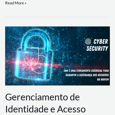
DevSecOps
Read More »
na
Prática:
Integrando
Desenvolvimento,
Segurança
e
Operações
Gerenciamento de
Identidade e Acesso