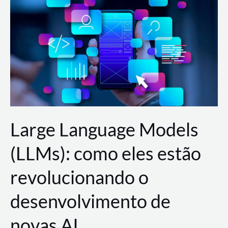
de
dados
para
a
AWS?
Large Language Models
(LLMs): como eles estão
revolucionando o
desenvolvimento de
novas AI