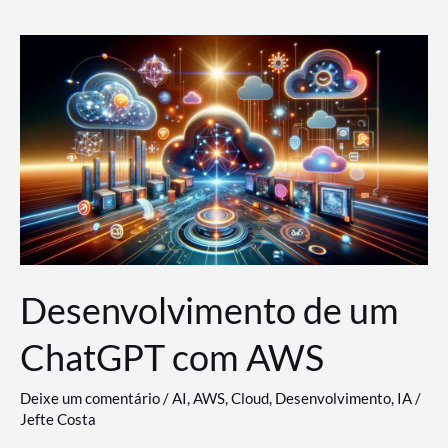
e
Acesso
(IAM)
na
Nuvem:
Google
Cloud,
AWS
e
Azure
Desenvolvimento de um
ChatGPT com AWS
Deixe um comentário
/
AI
,
AWS
,
Cloud
,
Desenvolvimento
,
IA
/
Jefte Costa