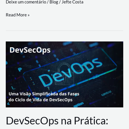
Deixe um comentário
/
Blog
/
Jefte Costa
a
workflows
teste
Read More »
triangulares
de
palyer
do
Youtube
Lance
Rural
DevSecOps na Prática: