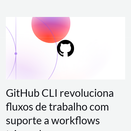
Ir
para
o
conteúdo
GitHub CLI revoluciona
fluxos de trabalho com
suporte a workflows