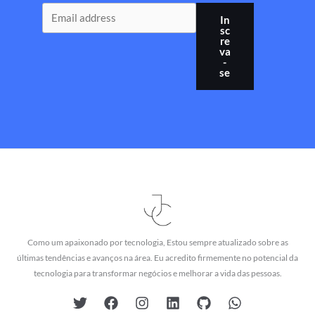
In
sc
re
va
-
se
Como um apaixonado por tecnologia, Estou sempre atualizado sobre as
últimas tendências e avanços na área. Eu acredito firmemente no potencial da
tecnologia para transformar negócios e melhorar a vida das pessoas.