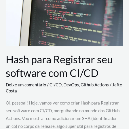
estão
revolucionando
o
desenvolvimento
de
novas
AI
Hash para Registrar seu
software com CI/CD
Deixe um comentário
/
CI/CD
,
DevOps
,
Github Actions
/
Jefte
Costa
Oi, pessoal! Hoje, vamos ver como criar Hash para Registrar
seu software com CI/CD, mergulhando no mundo dos GitHub
Actions. Vou mostrar como adicionar um SHA (identificador
único) no corpo da release, algo super útil para registros de