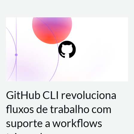
Ir
para
o
conteúdo
GitHub CLI revoluciona
fluxos de trabalho com
suporte a workflows