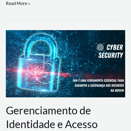
DevSecOps
Read More »
na
Prática:
Integrando
Desenvolvimento,
Segurança
e
Operações
Gerenciamento de
Identidade e Acesso