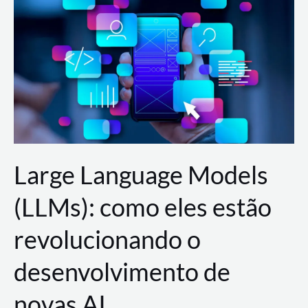
de
dados
para
a
AWS?
Large Language Models
(LLMs): como eles estão
revolucionando o
desenvolvimento de
novas AI