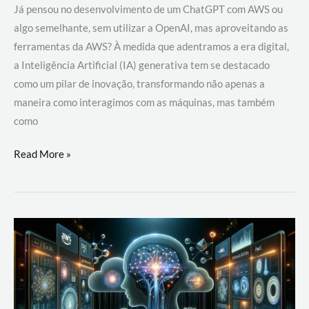
Já pensou no desenvolvimento de um ChatGPT com AWS ou
algo semelhante, sem utilizar a OpenAI, mas aproveitando as
ferramentas da AWS? À medida que adentramos a era digital,
a Inteligência Artificial (IA) generativa tem se destacado
como um pilar de inovação, transformando não apenas a
maneira como interagimos com as máquinas, mas também
como
Desenvolvimento
Read More »
de
um
ChatGPT
com
AWS