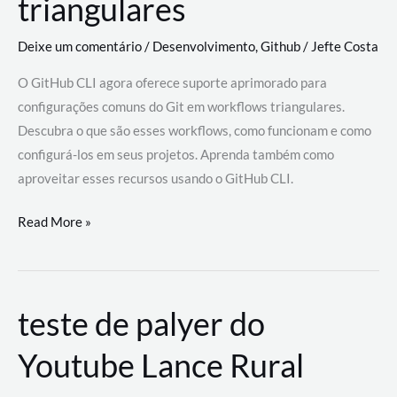
triangulares
Deixe um comentário
/
Desenvolvimento
,
Github
/
Jefte Costa
O GitHub CLI agora oferece suporte aprimorado para
configurações comuns do Git em workflows triangulares.
Descubra o que são esses workflows, como funcionam e como
configurá-los em seus projetos. Aprenda também como
aproveitar esses recursos usando o GitHub CLI.
GitHub
Read More »
CLI
revoluciona
fluxos
teste de palyer do
de
trabalho
Youtube Lance Rural
com
suporte