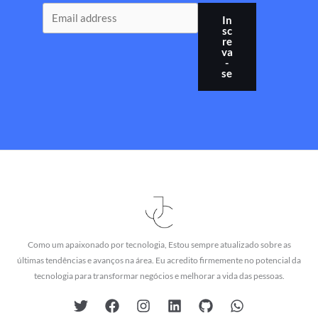
In
sc
re
va
-
se
Como um apaixonado por tecnologia, Estou sempre atualizado sobre as
últimas tendências e avanços na área. Eu acredito firmemente no potencial da
tecnologia para transformar negócios e melhorar a vida das pessoas.