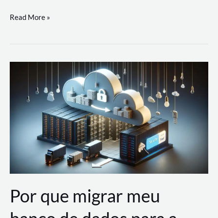
Utilizando
Read More »
as
Soluções
de
IA
Generativa
na
AWS
Por que migrar meu