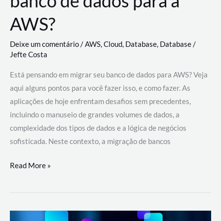
banco de dados para a
AWS?
Deixe um comentário
/
AWS
,
Cloud
,
Database
,
Database
/
Jefte Costa
Está pensando em migrar seu banco de dados para AWS? Veja
aqui alguns pontos para você fazer isso, e como fazer. As
aplicações de hoje enfrentam desafios sem precedentes,
incluindo o manuseio de grandes volumes de dados, a
complexidade dos tipos de dados e a lógica de negócios
sofisticada. Neste contexto, a migração de bancos
Por
Read More »
que
migrar
meu
banco