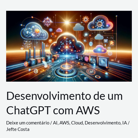
e
Acesso
(IAM)
na
Nuvem:
Google
Cloud,
AWS
e
Azure
Desenvolvimento de um
ChatGPT com AWS
Deixe um comentário
/
AI
,
AWS
,
Cloud
,
Desenvolvimento
,
IA
/
Jefte Costa