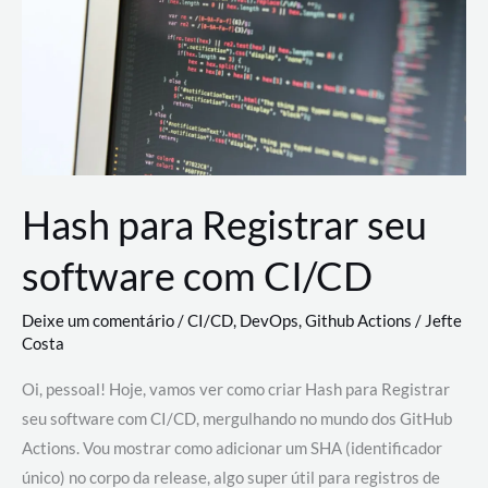
estão
revolucionando
o
desenvolvimento
de
novas
AI
Hash para Registrar seu
software com CI/CD
Deixe um comentário
/
CI/CD
,
DevOps
,
Github Actions
/
Jefte
Costa
Oi, pessoal! Hoje, vamos ver como criar Hash para Registrar
seu software com CI/CD, mergulhando no mundo dos GitHub
Actions. Vou mostrar como adicionar um SHA (identificador
único) no corpo da release, algo super útil para registros de