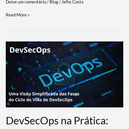
Deixe um comentário
/
Blog
/
Jefte Costa
a
workflows
teste
Read More »
triangulares
de
palyer
do
Youtube
Lance
Rural
DevSecOps na Prática: