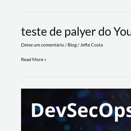
CLI
revoluciona
fluxos
teste de palyer do Yo
de
trabalho
Deixe um comentário
/
Blog
/
Jefte Costa
com
suporte
teste
Read More »
a
de
workflows
palyer
triangulares
do
Youtube
Lance
Rural