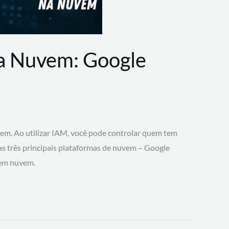
na Nuvem: Google
vem. Ao utilizar IAM, você pode controlar quem tem
 as três principais plataformas de nuvem – Google
 em nuvem.