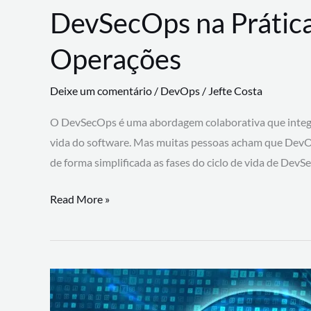
DevSecOps na Prática
Operações
Deixe um comentário
/
DevOps
/
Jefte Costa
O DevSecOps é uma abordagem colaborativa que integra
vida do software. Mas muitas pessoas acham que DevO
de forma simplificada as fases do ciclo de vida de Dev
DevSecOps
Read More »
na
Prática:
Integrando
Desenvolvimento,
Segurança