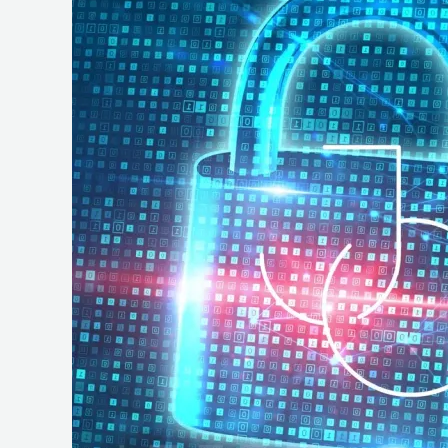
e
Operações